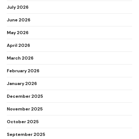
July 2026
June 2026
May 2026
April 2026
March 2026
February 2026
January 2026
December 2025
November 2025
October 2025
September 2025