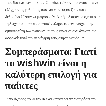
τα δεδομένα των παικτών. Οι παίκτες έχουν τη δυνατότητα να
ελέγχουν τις ρυθμίσεις τους και να αποφασίζουν ποια
δεδομένα θέλουν να μοιραστούν. Αυτή η διαφάνεια σχετικά με
τη διαχείριση των προσωπικών πληροφοριών ενισχύει την
εμπιστοσύνη των παικτών και τους κάνει να αισθάνονται πιο
ασφαλείς κατά την περιήγησή τους στην πλατφόρμα.
Συμπεράσματα: Γιατί
το wishwin είναι η
καλύτερη επιλογή για
παίκτες
Συνοψίζοντας, το wishwin έχει καταφέρει να διατηρήσει την