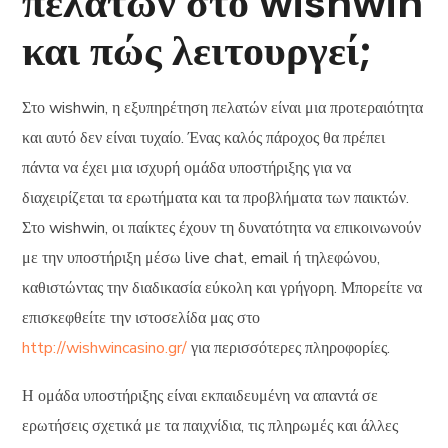
πελατών στο wishwin
και πώς λειτουργεί;
Στο wishwin, η εξυπηρέτηση πελατών είναι μια προτεραιότητα
και αυτό δεν είναι τυχαίο. Ένας καλός πάροχος θα πρέπει
πάντα να έχει μια ισχυρή ομάδα υποστήριξης για να
διαχειρίζεται τα ερωτήματα και τα προβλήματα των παικτών.
Στο wishwin, οι παίκτες έχουν τη δυνατότητα να επικοινωνούν
με την υποστήριξη μέσω live chat, email ή τηλεφώνου,
καθιστώντας την διαδικασία εύκολη και γρήγορη. Μπορείτε να
επισκεφθείτε την ιστοσελίδα μας στο
http://wishwincasino.gr/
για περισσότερες πληροφορίες.
Η ομάδα υποστήριξης είναι εκπαιδευμένη να απαντά σε
ερωτήσεις σχετικά με τα παιχνίδια, τις πληρωμές και άλλες