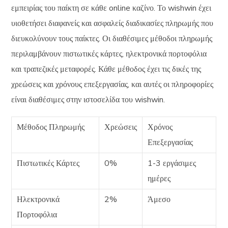
εμπειρίας του παίκτη σε κάθε online καζίνο. Το wishwin έχει
υιοθετήσει διαφανείς και ασφαλείς διαδικασίες πληρωμής που
διευκολύνουν τους παίκτες. Οι διαθέσιμες μέθοδοι πληρωμής
περιλαμβάνουν πιστωτικές κάρτες, ηλεκτρονικά πορτοφόλια
και τραπεζικές μεταφορές. Κάθε μέθοδος έχει τις δικές της
χρεώσεις και χρόνους επεξεργασίας, και αυτές οι πληροφορίες
είναι διαθέσιμες στην ιστοσελίδα του wishwin.
Μέθοδος Πληρωμής
Χρεώσεις
Χρόνος
Επεξεργασίας
Πιστωτικές Κάρτες
0%
1-3 εργάσιμες
ημέρες
Ηλεκτρονικά
2%
Άμεσο
Πορτοφόλια