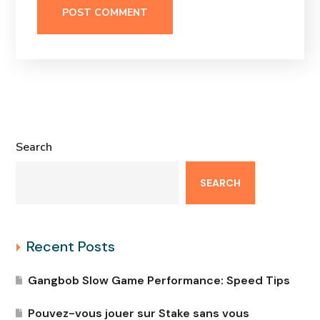
Search
SEARCH
Recent Posts
Gangbob Slow Game Performance: Speed Tips
Pouvez-vous jouer sur Stake sans vous