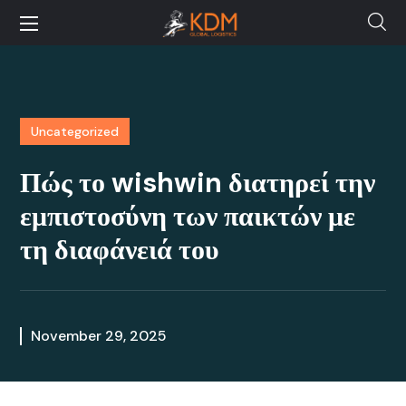
Uncategorized
Πώς το wishwin διατηρεί την
εμπιστοσύνη των παικτών με
τη διαφάνειά του
November 29, 2025