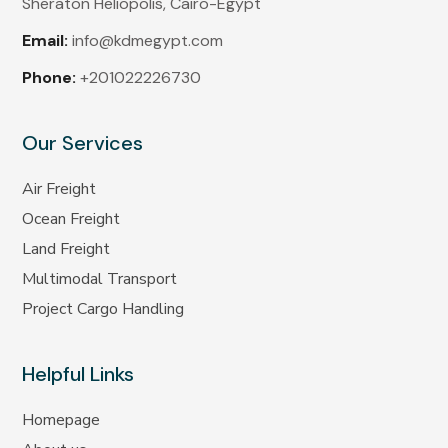
Sheraton Heliopolis, Cairo-Egypt
Email:
info@kdmegypt.com
Phone:
+201022226730
Our Services
Air Freight
Ocean Freight
Land Freight
Multimodal Transport
Project Cargo Handling
Helpful Links
Homepage