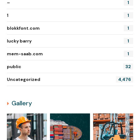
–
1
1
1
blokkfont.com
1
lucky barry
1
mem-saab.com
1
public
32
Uncategorized
4,476
Gallery