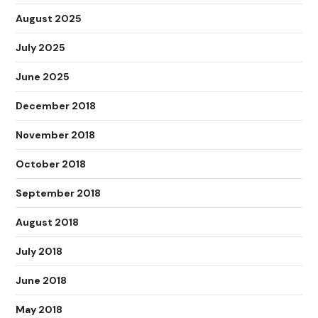
August 2025
July 2025
June 2025
December 2018
November 2018
October 2018
September 2018
August 2018
July 2018
June 2018
May 2018