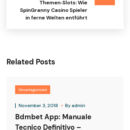
Themen‑Slots: Wie
SpinGranny Casino Spieler
in ferne Welten entführt
Related Posts
Uncategorized
November 3, 2018
By
admin
Bdmbet App: Manuale
Tecnico Definitivo –