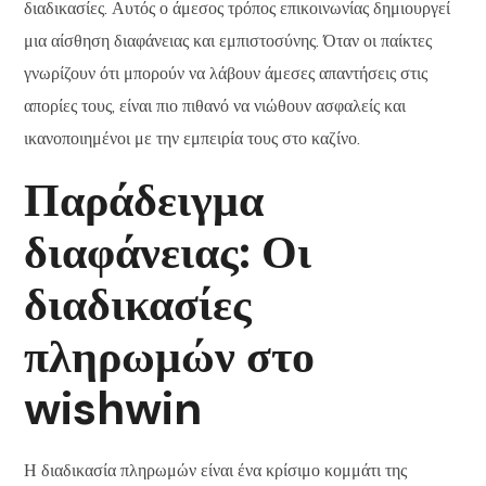
διαδικασίες. Αυτός ο άμεσος τρόπος επικοινωνίας δημιουργεί
μια αίσθηση διαφάνειας και εμπιστοσύνης. Όταν οι παίκτες
γνωρίζουν ότι μπορούν να λάβουν άμεσες απαντήσεις στις
απορίες τους, είναι πιο πιθανό να νιώθουν ασφαλείς και
ικανοποιημένοι με την εμπειρία τους στο καζίνο.
Παράδειγμα
διαφάνειας: Οι
διαδικασίες
πληρωμών στο
wishwin
Η διαδικασία πληρωμών είναι ένα κρίσιμο κομμάτι της