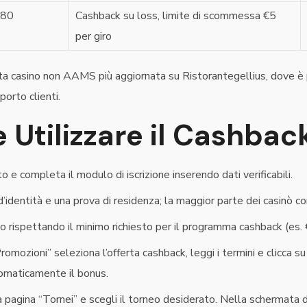
€80
Cashback su loss, limite di scommessa €5
per giro
sta casino non AAMS più aggiornata su Ristorantegellius, dove è 
orto clienti.
 Utilizzare il Cashback
to e completa il modulo di iscrizione inserendo dati verificabili.
 d’identità e una prova di residenza; la maggior parte dei casinò 
ito rispettando il minimo richiesto per il programma cashback (es
mozioni” seleziona l’offerta cashback, leggi i termini e clicca su 
tomaticamente il bonus.
 pagina “Tornei” e scegli il torneo desiderato. Nella schermata di