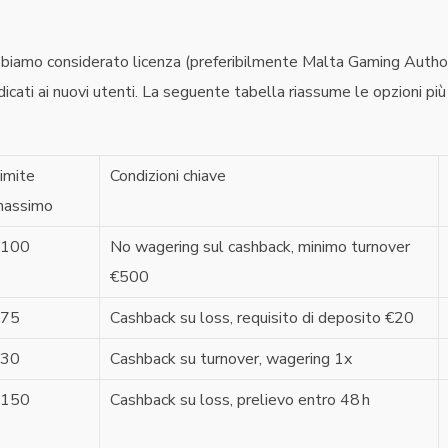
 abbiamo considerato licenza (preferibilmente Malta Gaming Authori
icati ai nuovi utenti. La seguente tabella riassume le opzioni più 
imite
Condizioni chiave
assimo
€100
No wagering sul cashback, minimo turnover
€500
€75
Cashback su loss, requisito di deposito €20
€30
Cashback su turnover, wagering 1x
€150
Cashback su loss, prelievo entro 48 h