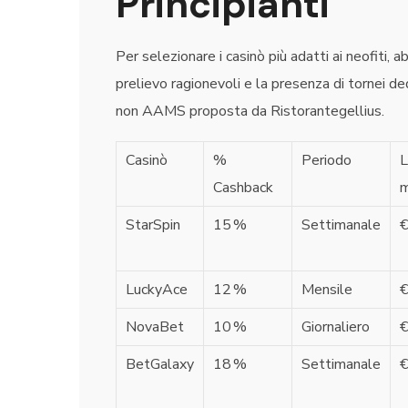
Principianti
Per selezionare i casinò più adatti ai neofiti,
prelievo ragionevoli e la presenza di tornei ded
non AAMS proposta da Ristorantegellius.
Casinò
%
Periodo
L
Cashback
m
StarSpin
15 %
Settimanale
LuckyAce
12 %
Mensile
NovaBet
10 %
Giornaliero
BetGalaxy
18 %
Settimanale