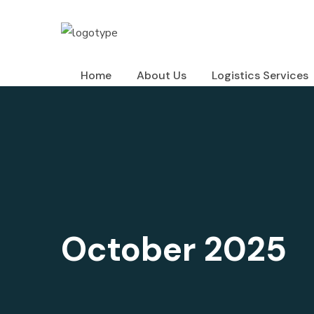
Logistics Services
Home
About Us
October 2025