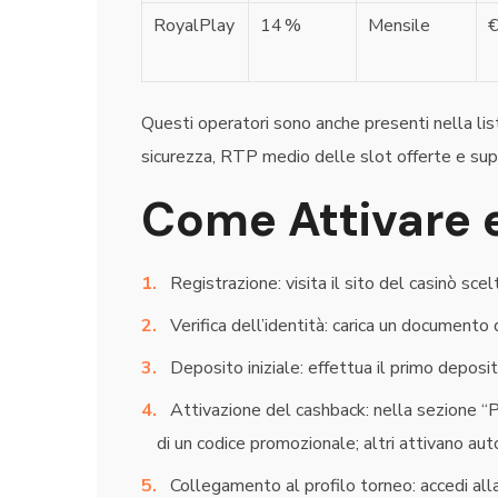
RoyalPlay
14 %
Mensile
Questi operatori sono anche presenti nella li
sicurezza, RTP medio delle slot offerte e supp
Come Attivare e
Registrazione: visita il sito del casinò scel
Verifica dell’identità: carica un documento
Deposito iniziale: effettua il primo depos
Attivazione del cashback: nella sezione “Pro
di un codice promozionale; altri attivano au
Collegamento al profilo torneo: accedi alla