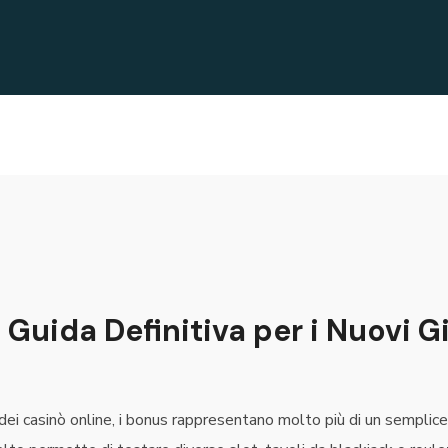
Guida Definitiva per i Nuovi G
 dei casinò online, i bonus rappresentano molto più di un semplice