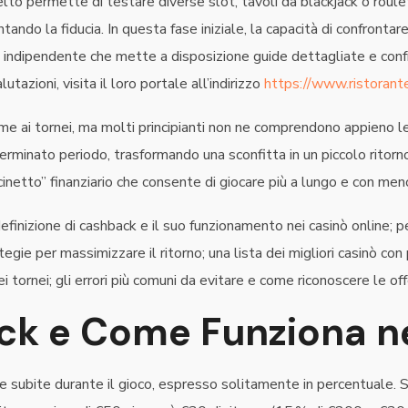
o permette di testare diverse slot, tavoli da blackjack o roulet
tando la fiducia. In questa fase iniziale, la capacità di confrontar
ni indipendente che mette a disposizione guide dettagliate e conf
utazioni, visita il loro portale all’indirizzo
https://www.ristoranteg
me ai tornei, ma molti principianti non ne comprendono appieno le 
terminato periodo, trasformando una sconfitta in un piccolo rit
cuscinetto” finanziario che consente di giocare più a lungo e con men
finizione di cashback e il suo funzionamento nei casinò online; p
ategie per massimizzare il ritorno; una lista dei migliori casinò co
 tornei; gli errori più comuni da evitare e come riconoscere le off
ck e Come Funziona n
te subite durante il gioco, espresso solitamente in percentuale.