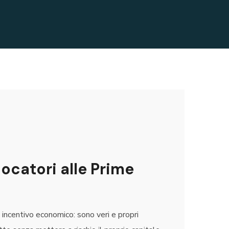
iocatori alle Prime
 incentivo economico: sono veri e propri