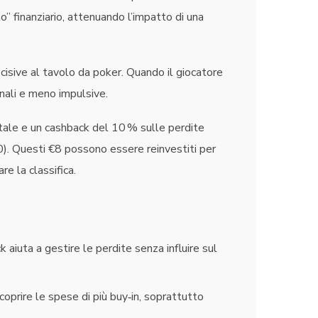
to” finanziario, attenuando l’impatto di una
ecisive al tavolo da poker. Quando il giocatore
onali e meno impulsive.
otale e un cashback del 10 % sulle perdite
80). Questi €8 possono essere reinvestiti per
re la classifica.
k aiuta a gestire le perdite senza influire sul
coprire le spese di più buy‑in, soprattutto