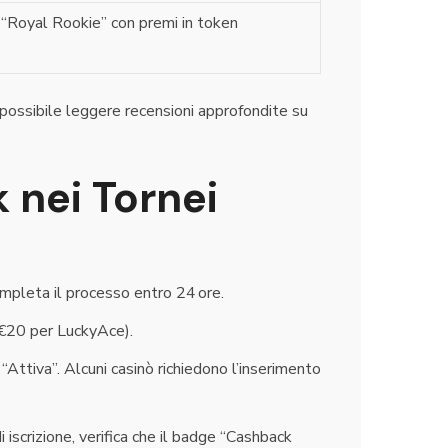
“Royal Rookie” con premi in token
possibile leggere recensioni approfondite su
 nei Tornei
completa il processo entro 24 ore.
. €20 per LuckyAce).
“Attiva”. Alcuni casinò richiedono l’inserimento
 iscrizione, verifica che il badge “Cashback