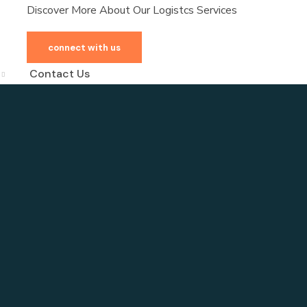
Discover More About Our Logistcs Services
connect with us
Contact Us