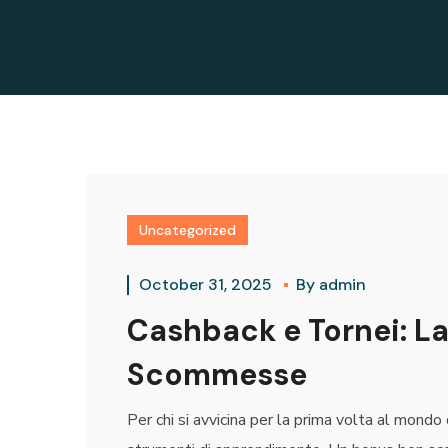
Uncategorized
October 31, 2025
By
admin
Cashback e Tornei: La 
Scommesse
Per chi si avvicina per la prima volta al mondo