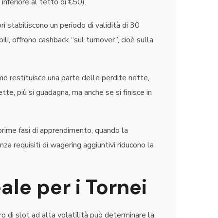
inferiore al tetto di €50).
i stabiliscono un periodo di validità di 30
ibili, offrono cashback “sul turnover”, cioè sulla
rimo restituisce una parte delle perdite nette,
ette, più si guadagna, ma anche se si finisce in
e prime fasi di apprendimento, quando la
nza requisiti di wagering aggiuntivi riducono la
le per i Tornei
iro di slot ad alta volatilità può determinare la