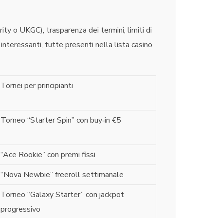
ty o UKGC), trasparenza dei termini, limiti di
interessanti, tutte presenti nella lista casino
Tornei per principianti
Torneo “Starter Spin” con buy‑in €5
“Ace Rookie” con premi fissi
“Nova Newbie” freeroll settimanale
Torneo “Galaxy Starter” con jackpot
progressivo