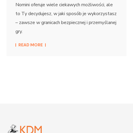
Nomini oferuje wiele ciekawych możliwości, ale
to Ty decydujesz, w jaki sposób je wykorzystasz
– zawsze w granicach bezpiecznej i przemyślanej
gry.
READ MORE