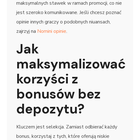
maksymalnych stawek w ramach promocji, co nie
jest szeroko komunikowane. Jeśli chcesz poznać
opinie innych graczy o podobnych niuansach,
zajrzyj na
Nomini opinie
.
Jak
maksymalizować
korzyści z
bonusów bez
depozytu?
Kluczem jest selekcja. Zamiast odbierać każdy
bonus, korzystaj z tych, które oferują niskie