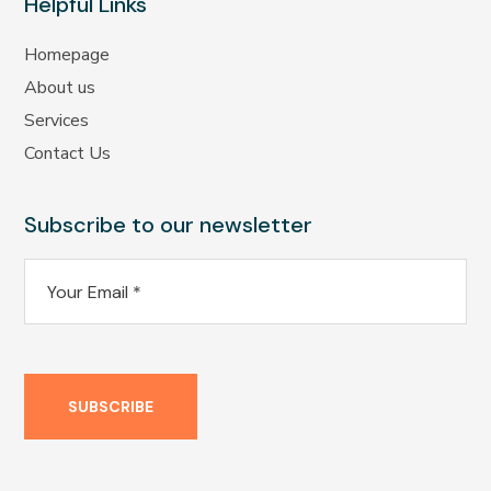
Helpful Links
Homepage
About us
Services
Contact Us
Subscribe to our newsletter