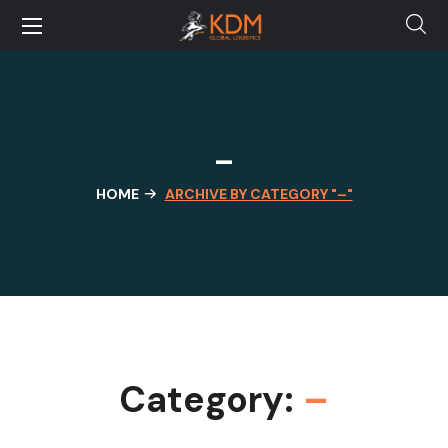
–
HOME
ARCHIVE BY CATEGORY "–"
Category:
–