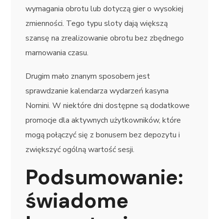
wymagania obrotu lub dotyczą gier o wysokiej
zmienności. Tego typu sloty dają większą
szansę na zrealizowanie obrotu bez zbędnego
marnowania czasu.
Drugim mało znanym sposobem jest
sprawdzanie kalendarza wydarzeń kasyna
Nomini. W niektóre dni dostępne są dodatkowe
promocje dla aktywnych użytkowników, które
mogą połączyć się z bonusem bez depozytu i
zwiększyć ogólną wartość sesji.
Podsumowanie:
świadome