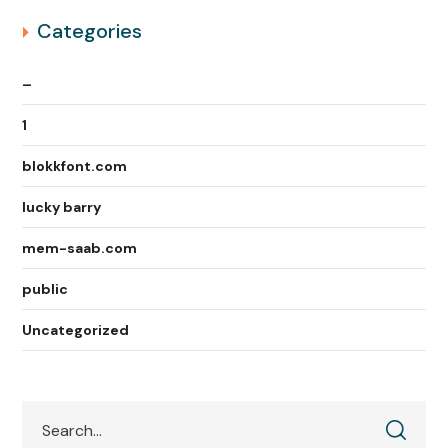
Categories
–
1
blokkfont.com
lucky barry
mem-saab.com
public
Uncategorized