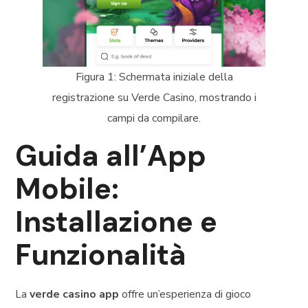
Figura 1: Schermata iniziale della
registrazione su Verde Casino, mostrando i
campi da compilare.
Guida all’App
Mobile:
Installazione e
Funzionalità
La
verde casino app
offre un’esperienza di gioco