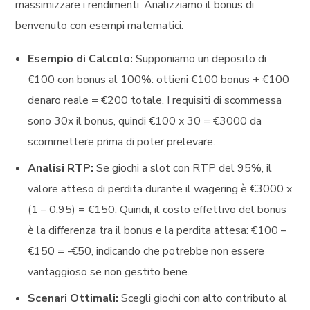
massimizzare i rendimenti. Analizziamo il bonus di
benvenuto con esempi matematici:
Esempio di Calcolo:
Supponiamo un deposito di
€100 con bonus al 100%: ottieni €100 bonus + €100
denaro reale = €200 totale. I requisiti di scommessa
sono 30x il bonus, quindi €100 x 30 = €3000 da
scommettere prima di poter prelevare.
Analisi RTP:
Se giochi a slot con RTP del 95%, il
valore atteso di perdita durante il wagering è €3000 x
(1 – 0.95) = €150. Quindi, il costo effettivo del bonus
è la differenza tra il bonus e la perdita attesa: €100 –
€150 = -€50, indicando che potrebbe non essere
vantaggioso se non gestito bene.
Scenari Ottimali:
Scegli giochi con alto contributo al