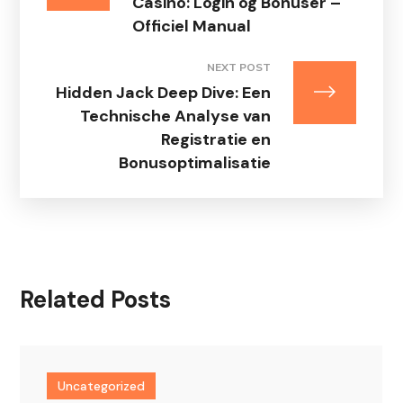
Casino: Login og Bonuser –
Officiel Manual
NEXT POST
Hidden Jack Deep Dive: Een
Technische Analyse van
Registratie en
Bonusoptimalisatie
Related Posts
Uncategorized