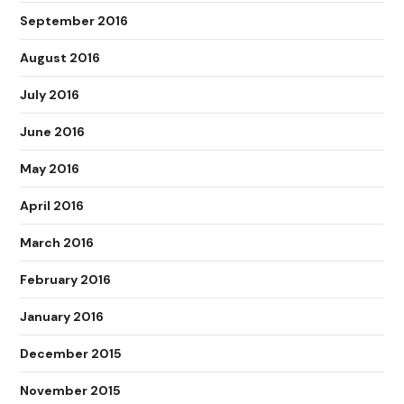
September 2016
August 2016
July 2016
June 2016
May 2016
April 2016
March 2016
February 2016
January 2016
December 2015
November 2015