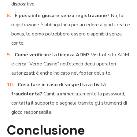
dispositivo.
È possibile giocare senza registrazione?
No, la
registrazione è obbligatoria per accedere a giochi reali e
bonus; le demo potrebbero essere disponibili senza
conto.
Come verificare la licenza ADM?
Visita il sito ADM
e cerca “Verde Casino” nell’elenco degli operatori
autorizzati; è anche indicato nel footer del sito.
Cosa fare in caso di sospetta attività
fraudolenta?
Cambia immediatamente la password,
contatta il supporto e segnala tramite gli strumenti di
gioco responsabile.
Conclusione