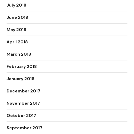
July 2018
June 2018
May 2018
April 2018
March 2018
February 2018
January 2018
December 2017
November 2017
October 2017
September 2017