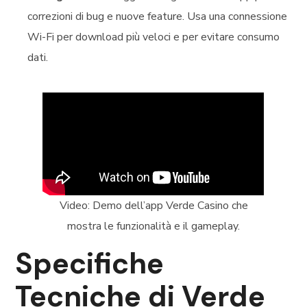
correzioni di bug e nuove feature. Usa una connessione
Wi-Fi per download più veloci e per evitare consumo
dati.
Video: Demo dell’app Verde Casino che
mostra le funzionalità e il gameplay.
Specifiche
Tecniche di Verde