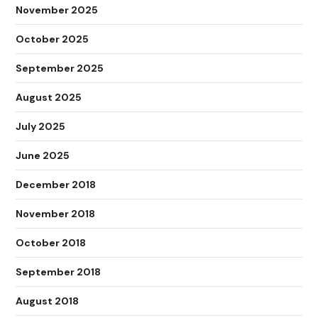
November 2025
October 2025
September 2025
August 2025
July 2025
June 2025
December 2018
November 2018
October 2018
September 2018
August 2018