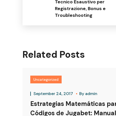
Tecnico Esaustivo per
Registrazione, Bonus e
Troubleshooting
Related Posts
Uncategorized
September 24, 2017
By
admin
Estrategias Matemáticas pa
Códigos de Jugabet: Manua