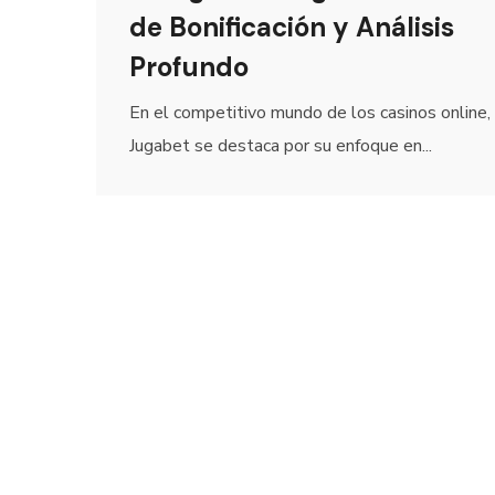
de Bonificación y Análisis
Profundo
En el competitivo mundo de los casinos online,
Jugabet se destaca por su enfoque en...