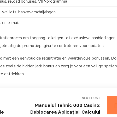
us, reload bonuses, VIP-programma
e-wallets, bankoverschrijvingen
t en e-mail
tratieproces om toegang te krijgen tot exclusieve aanbiedingen d
egelmatig de promotiepagina te controleren voor updates.
no met een eenvoudige registratie en waardevolle bonussen. Do
res zoals de hidden jack bonus en zorg je voor een veilige spelerv
te ontdekken!
NEXT POST
Manualul Tehnic 888 Casino:
le
Deblocarea Aplicației, Calculul