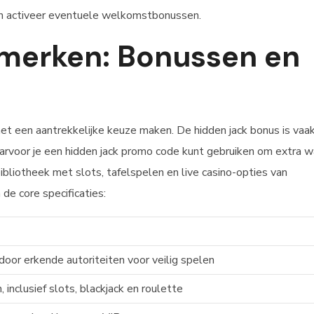
n activeer eventuele welkomstbonussen.
nmerken: Bonussen en
het een aantrekkelijke keuze maken. De hidden jack bonus is vaa
aarvoor je een hidden jack promo code kunt gebruiken om extra 
bliotheek met slots, tafelspelen en live casino-opties van
de core specificaties:
oor erkende autoriteiten voor veilig spelen
 inclusief slots, blackjack en roulette