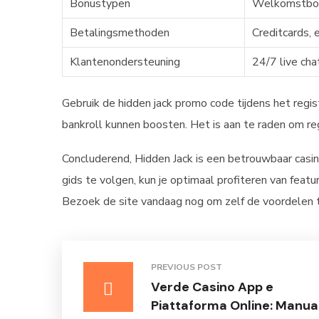
Bonustypen
Welkomstbon
Betalingsmethoden
Creditcards, 
Klantenondersteuning
24/7 live cha
Gebruik de hidden jack promo code tijdens het regis
bankroll kunnen boosten. Het is aan te raden om r
Concluderend, Hidden Jack is een betrouwbaar casi
gids te volgen, kun je optimaal profiteren van featu
Bezoek de site vandaag nog om zelf de voordelen 
PREVIOUS POST
Verde Casino App e
Piattaforma Online: Manua