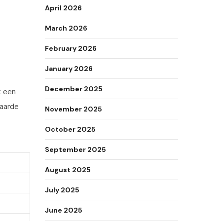
April 2026
March 2026
February 2026
January 2026
December 2025
k een
waarde
November 2025
October 2025
September 2025
August 2025
July 2025
June 2025