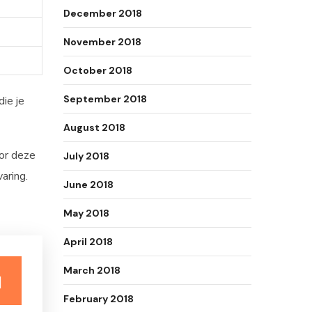
December 2018
November 2018
October 2018
September 2018
ie je
August 2018
or deze
July 2018
aring.
June 2018
May 2018
April 2018
March 2018
February 2018