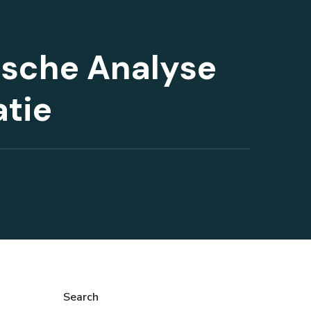
ische Analyse
atie
Search