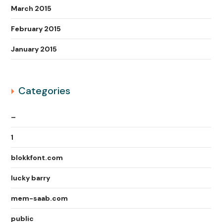
March 2015
February 2015
January 2015
Categories
–
1
blokkfont.com
lucky barry
mem-saab.com
public