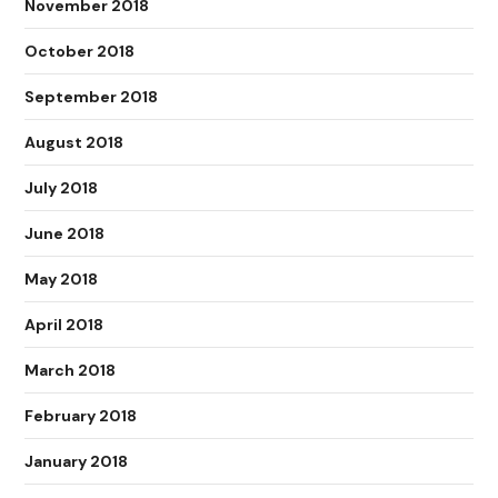
November 2018
October 2018
September 2018
August 2018
July 2018
June 2018
May 2018
April 2018
March 2018
February 2018
January 2018