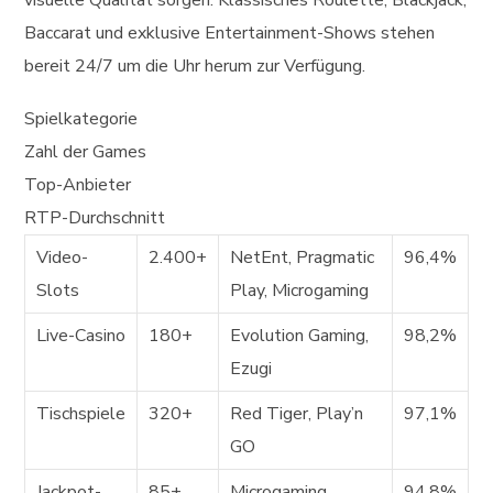
visuelle Qualität sorgen. Klassisches Roulette, Blackjack,
Baccarat und exklusive Entertainment-Shows stehen
bereit 24/7 um die Uhr herum zur Verfügung.
Spielkategorie
Zahl der Games
Top-Anbieter
RTP-Durchschnitt
Video-
2.400+
NetEnt, Pragmatic
96,4%
Slots
Play, Microgaming
Live-Casino
180+
Evolution Gaming,
98,2%
Ezugi
Tischspiele
320+
Red Tiger, Play’n
97,1%
GO
Jackpot-
85+
Microgaming,
94,8%