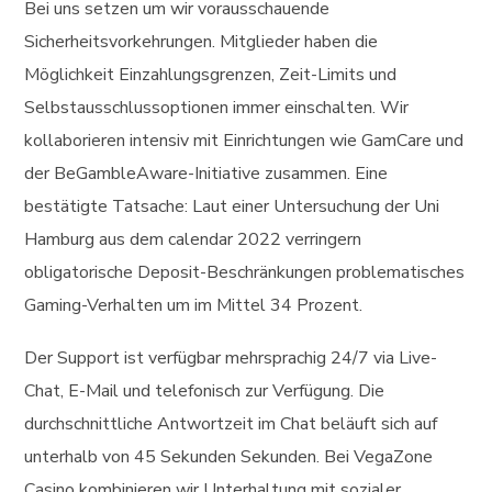
Bei uns setzen um wir vorausschauende
Sicherheitsvorkehrungen. Mitglieder haben die
Möglichkeit Einzahlungsgrenzen, Zeit-Limits und
Selbstausschlussoptionen immer einschalten. Wir
kollaborieren intensiv mit Einrichtungen wie GamCare und
der BeGambleAware-Initiative zusammen. Eine
bestätigte Tatsache: Laut einer Untersuchung der Uni
Hamburg aus dem calendar 2022 verringern
obligatorische Deposit-Beschränkungen problematisches
Gaming-Verhalten um im Mittel 34 Prozent.
Der Support ist verfügbar mehrsprachig 24/7 via Live-
Chat, E-Mail und telefonisch zur Verfügung. Die
durchschnittliche Antwortzeit im Chat beläuft sich auf
unterhalb von 45 Sekunden Sekunden. Bei VegaZone
Casino kombinieren wir Unterhaltung mit sozialer