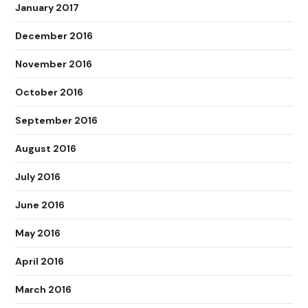
January 2017
December 2016
November 2016
October 2016
September 2016
August 2016
July 2016
June 2016
May 2016
April 2016
March 2016