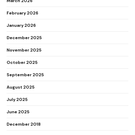
March 2026
February 2026
January 2026
December 2025
November 2025
October 2025
September 2025
August 2025
July 2025
June 2025
December 2018