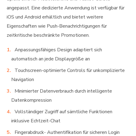
angepasst. Eine dedizierte Anwendung ist verfügbar für
iOS und Android erhältlich und bietet weitere
Eigenschaften wie Push-Benachrichtigungen für
zeitkritische beschränkte Promotionen.
Anpassungsfähiges Design adaptiert sich
automatisch an jede Displaygröße an
Touchscreen-optimierte Controls für unkomplizierte
Navigation
Minimierter Datenverbrauch durch intelligente
Datenkompression
Vollständiger Zugriff auf sämtliche Funktionen
inklusive Echtzeit-Chat
Fingerabdruck- Authentifikation für sicheren Login