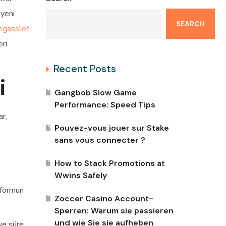
 yeni
SEARCH
egasslot
eri
Recent Posts
i
Gangbob Slow Game
Performance: Speed Tips
r,
Pouvez-vous jouer sur Stake
sans vous connecter ?
How to Stack Promotions at
Wwins Safely
tformun
Zoccer Casino Account-
Sperren: Warum sie passieren
und wie Sie sie aufheben
ve süre