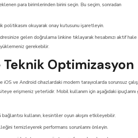
enen para birimlerinden birini seçin. Bu seçim, sonradan
lik politikasını okuyarak onay kutusunu işaretleyin.
resinize gelen doğrulama linkine tıklayarak hesabınızı aktif hale 
 yüklemeniz gerekebilir.
 Teknik Optimizasyon
 iOS ve Android cihazlardaki modern tarayıcılarda sorunsuz çalış
teye erişmeniz yeterlidir. Mobil kullanım için aşağıdaki ipuçlarını
ağlantısı kullanın, kesintiler oyun akışını etkileyebilir.
lleğini temizleyerek performans sorunlarını önleyin.