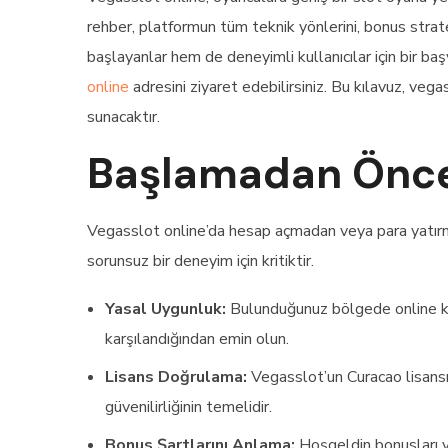
rehber, platformun tüm teknik yönlerini, bonus strat
başlayanlar hem de deneyimli kullanıcılar için bir 
online
adresini ziyaret edebilirsiniz. Bu kılavuz, vega
sunacaktır.
Başlamadan Önce:
Vegasslot online’da hesap açmadan veya para yatırm
sorunsuz bir deneyim için kritiktir.
Yasal Uygunluk:
Bulunduğunuz bölgede online kum
karşılandığından emin olun.
Lisans Doğrulama:
Vegasslot’un Curacao lisansı 
güvenilirliğinin temelidir.
Bonus Şartlarını Anlama:
Hoşgeldin bonusları ve