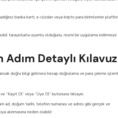
dığınız banka kartı, e-cüzdan veya kripto para birimlerinin platf
il tarayıcılarla uyumlu olduğunu, resmi bir uygulama indirmeye
m Adım Detaylı Kılavuz
ancak doğru bilgi girilmesi hesap doğrulama ve para çekme işlemle
ve “Kayıt Ol” veya “Üye Ol” butonuna tıklayın.
am ad, doğum tarihi, telefon numarası ve adres gibi gerçek ve
skıya alınmasına neden olabilir.