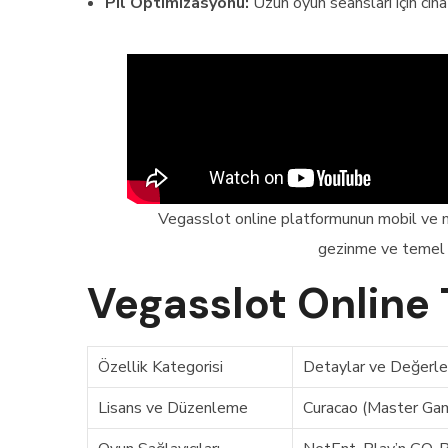
Pil Optimizasyonu:
Uzun oyun seansları için ciha
Vegasslot online platformunun mobil ve ma
gezinme ve temel ö
Vegasslot Online 
Özellik Kategorisi
Detaylar ve Değerle
Lisans ve Düzenleme
Curacao (Master Gami