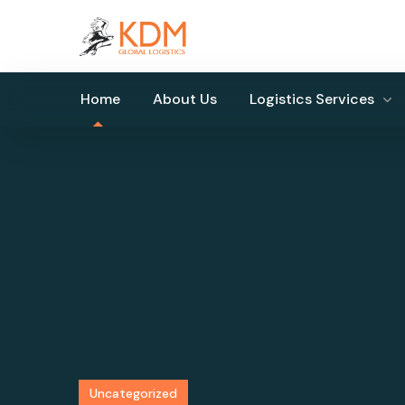
Home
About Us
Logistics Services
Uncategorized