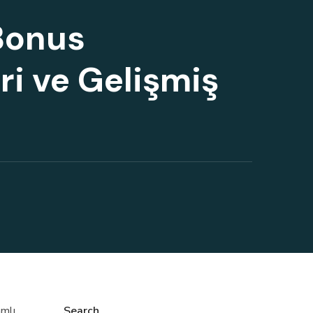
 Bonus
ri ve Gelişmiş
amlı
Search