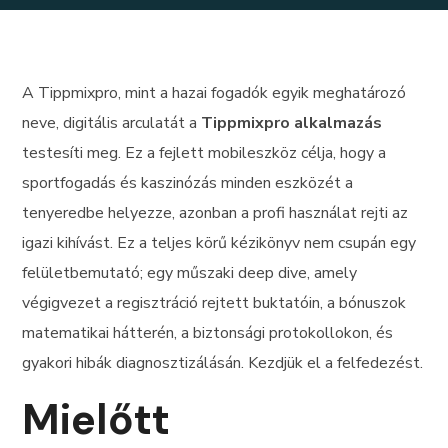
A Tippmixpro, mint a hazai fogadók egyik meghatározó
neve, digitális arculatát a
Tippmixpro alkalmazás
testesíti meg. Ez a fejlett mobileszköz célja, hogy a
sportfogadás és kaszinózás minden eszközét a
tenyeredbe helyezze, azonban a profi használat rejti az
igazi kihívást. Ez a teljes körű kézikönyv nem csupán egy
felületbemutató; egy műszaki deep dive, amely
végigvezet a regisztráció rejtett buktatóin, a bónuszok
matematikai hátterén, a biztonsági protokollokon, és
gyakori hibák diagnosztizálásán. Kezdjük el a felfedezést.
Mielőtt