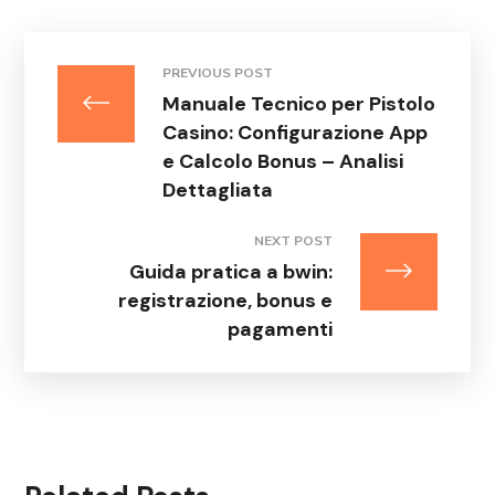
PREVIOUS POST
Manuale Tecnico per Pistolo
Casino: Configurazione App
e Calcolo Bonus – Analisi
Dettagliata
NEXT POST
Guida pratica a bwin:
registrazione, bonus e
pagamenti