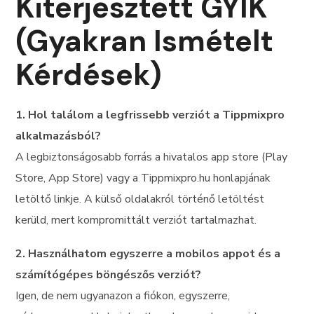
Kiterjesztett GYIK
(Gyakran Ismételt
Kérdések)
1. Hol találom a legfrissebb verziót a Tippmixpro
alkalmazásból?
A legbiztonságosabb forrás a hivatalos app store (Play
Store, App Store) vagy a Tippmixpro.hu honlapjának
letöltő linkje. A külső oldalakról történő letöltést
kerüld, mert kompromittált verziót tartalmazhat.
2. Használhatom egyszerre a mobilos appot és a
számítógépes böngészős verziót?
Igen, de nem ugyanazon a fiókon, egyszerre,