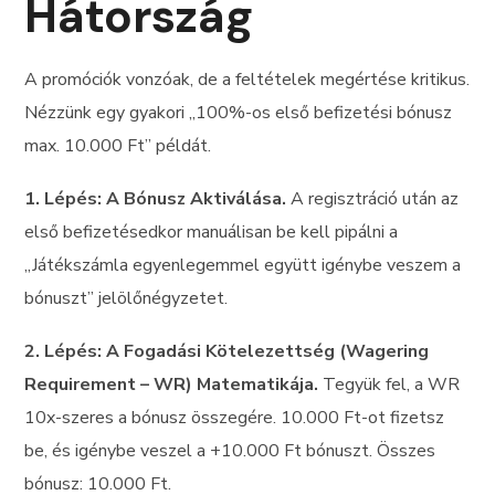
Hátország
A promóciók vonzóak, de a feltételek megértése kritikus.
Nézzünk egy gyakori „100%-os első befizetési bónusz
max. 10.000 Ft” példát.
1. Lépés: A Bónusz Aktiválása.
A regisztráció után az
első befizetésedkor manuálisan be kell pipálni a
„Játékszámla egyenlegemmel együtt igénybe veszem a
bónuszt” jelölőnégyzetet.
2. Lépés: A Fogadási Kötelezettség (Wagering
Requirement – WR) Matematikája.
Tegyük fel, a WR
10x-szeres a bónusz összegére. 10.000 Ft-ot fizetsz
be, és igénybe veszel a +10.000 Ft bónuszt. Összes
bónusz: 10.000 Ft.