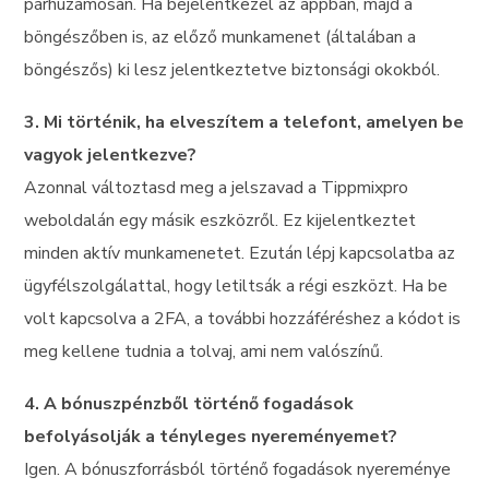
párhuzamosan. Ha bejelentkezel az appban, majd a
böngészőben is, az előző munkamenet (általában a
böngészős) ki lesz jelentkeztetve biztonsági okokból.
3. Mi történik, ha elveszítem a telefont, amelyen be
vagyok jelentkezve?
Azonnal változtasd meg a jelszavad a Tippmixpro
weboldalán egy másik eszközről. Ez kijelentkeztet
minden aktív munkamenetet. Ezután lépj kapcsolatba az
ügyfélszolgálattal, hogy letiltsák a régi eszközt. Ha be
volt kapcsolva a 2FA, a további hozzáféréshez a kódot is
meg kellene tudnia a tolvaj, ami nem valószínű.
4. A bónuszpénzből történő fogadások
befolyásolják a tényleges nyereményemet?
Igen. A bónuszforrásból történő fogadások nyereménye