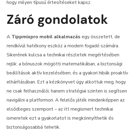
hogy milyen típusú értesítéseket kapsz.
Záró gondolatok
A
Tippmixpro mobil alkalmazás
egy összetett, de
rendkívül hatékony eszköz a modern fogadó számára.
Sikerének kulcsa a technikai részletek megértésében
rejlik: a bónuszok mögötti matematikában, a biztonsági
beállítások aktív kezelésében, és a gyakori hibák proaktív
elhárításában. Ezt a kézikönyvet úgy alkottuk meg, hogy
ne csak felhasználói, hanem stratégiai szinten is segítsen
navigálni a platformon. A felelős játék mindenképpen az
elsődleges szempont – az itt megismert technikai
ismeretek ezt a gyakorlatot is megkönnyíthetik és
biztonságosabbá tehetik.