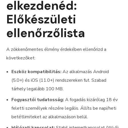
elkezdenéd:
Előkészületi
ellenőrzőlista
A zökkenőmentes élmény érdekében ellenőrizd a
következőket:
Eszköz kompatibilitás:
Az alkalmazás Android
(5.0+) és iOS (11.0+) rendszereken fut. Szabad
tárhely legalább 100 MB.
Fogyasztói tudatosság:
A fogadás kizárólag 18 év
feletti személyek részére legális. Állíts be napi/heti
betétlimiteket az alkalmazáson belül.
Hálózati kapcsolat:
Stabil internetkapcsolat (Wi-Fi