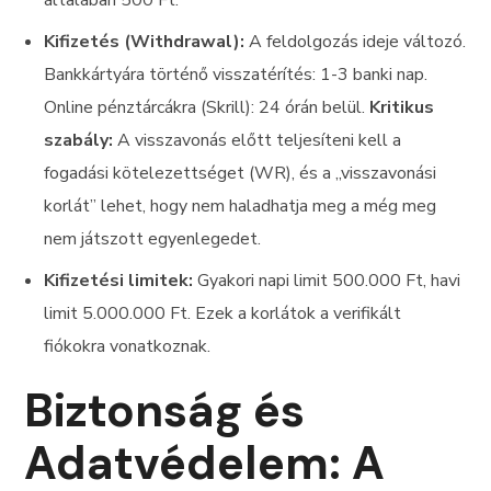
általában 500 Ft.
Kifizetés (Withdrawal):
A feldolgozás ideje változó.
Bankkártyára történő visszatérítés: 1-3 banki nap.
Online pénztárcákra (Skrill): 24 órán belül.
Kritikus
szabály:
A visszavonás előtt teljesíteni kell a
fogadási kötelezettséget (WR), és a „visszavonási
korlát” lehet, hogy nem haladhatja meg a még meg
nem játszott egyenlegedet.
Kifizetési limitek:
Gyakori napi limit 500.000 Ft, havi
limit 5.000.000 Ft. Ezek a korlátok a verifikált
fiókokra vonatkoznak.
Biztonság és
Adatvédelem: A