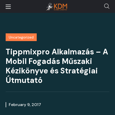
Uncategorized
Tippmixpro Alkalmazás – A
Mobil Fogadás Műszaki
Kézikönyve és Stratégiai
Útmutató
February 9, 2017