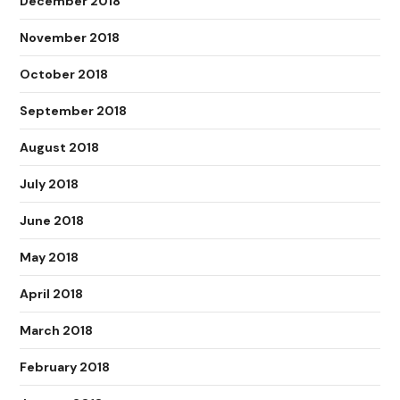
December 2018
November 2018
October 2018
September 2018
August 2018
July 2018
June 2018
May 2018
April 2018
March 2018
February 2018