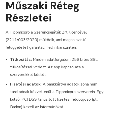
Műszaki Réteg
Részletei
A Tippmixpro a Szerencsejáték Zrt. licencével
(2211/003/2020) működik, ami magas szintű
felügyeletet garantál. Technikai szinten:
Titkosítás:
Minden adatforgalom 256 bites SSL
titkosítással védett. Az app kapcsolata a
szerverekkel kódolt.
Fizetési adatok:
A bankkártya adatok soha nem
tárolódnak közvetlenül a Tippmixpro szerverein. Egy
külső, PCI DSS tanúsított fizetési feldolgozó (pl.:
Barion) kezeli az információkat.