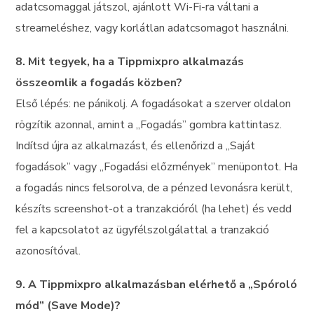
adatcsomaggal játszol, ajánlott Wi-Fi-ra váltani a
streameléshez, vagy korlátlan adatcsomagot használni.
8. Mit tegyek, ha a Tippmixpro alkalmazás
összeomlik a fogadás közben?
Első lépés: ne pánikolj. A fogadásokat a szerver oldalon
rögzítik azonnal, amint a „Fogadás” gombra kattintasz.
Indítsd újra az alkalmazást, és ellenőrizd a „Saját
fogadások” vagy „Fogadási előzmények” menüpontot. Ha
a fogadás nincs felsorolva, de a pénzed levonásra került,
készíts screenshot-ot a tranzakcióról (ha lehet) és vedd
fel a kapcsolatot az ügyfélszolgálattal a tranzakció
azonosítóval.
9. A Tippmixpro alkalmazásban elérhető a „Spóroló
mód” (Save Mode)?