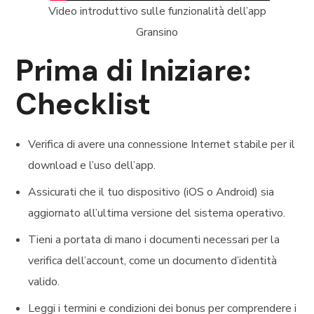
Video introduttivo sulle funzionalità dell’app
Gransino
Prima di Iniziare:
Checklist
Verifica di avere una connessione Internet stabile per il
download e l’uso dell’app.
Assicurati che il tuo dispositivo (iOS o Android) sia
aggiornato all’ultima versione del sistema operativo.
Tieni a portata di mano i documenti necessari per la
verifica dell’account, come un documento d’identità
valido.
Leggi i termini e condizioni dei bonus per comprendere i