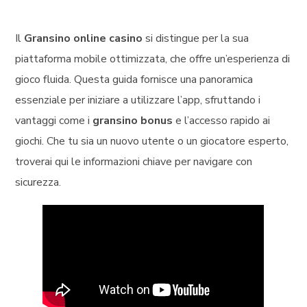
Il
Gransino online casino
si distingue per la sua
piattaforma mobile ottimizzata, che offre un’esperienza di
gioco fluida. Questa guida fornisce una panoramica
essenziale per iniziare a utilizzare l’app, sfruttando i
vantaggi come i
gransino bonus
e l’accesso rapido ai
giochi. Che tu sia un nuovo utente o un giocatore esperto,
troverai qui le informazioni chiave per navigare con
sicurezza.