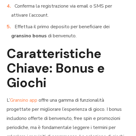
Conferma la registrazione via email o SMS per
attivare l’account.
Effettua il primo deposito per beneficiare dei
gransino bonus
di benvenuto.
Caratteristiche
Chiave: Bonus e
Giochi
L’
Gransino app
offre una gamma di funzionalità
progettate per migliorare l’esperienza di gioco. I bonus
includono offerte di benvenuto, free spin e promozioni
periodiche, ma è fondamentale leggere i termini per