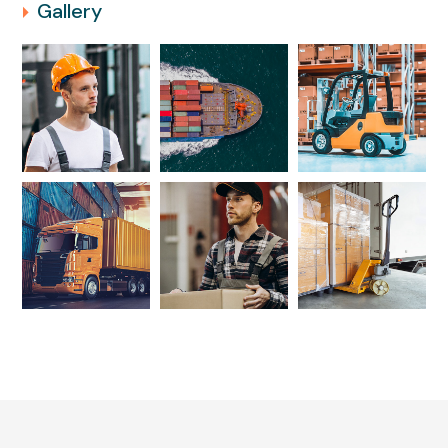
Gallery