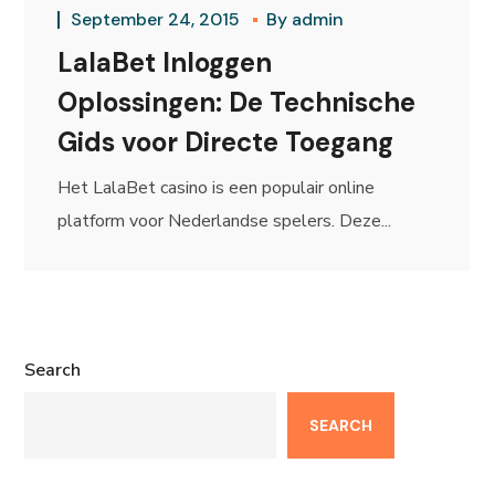
September 24, 2015
By
admin
LalaBet Inloggen
Oplossingen: De Technische
Gids voor Directe Toegang
Het LalaBet casino is een populair online
platform voor Nederlandse spelers. Deze...
Search
SEARCH