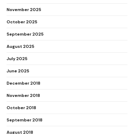
November 2025
October 2025
September 2025
August 2025
July 2025
June 2025
December 2018
November 2018
October 2018
September 2018
August 2018