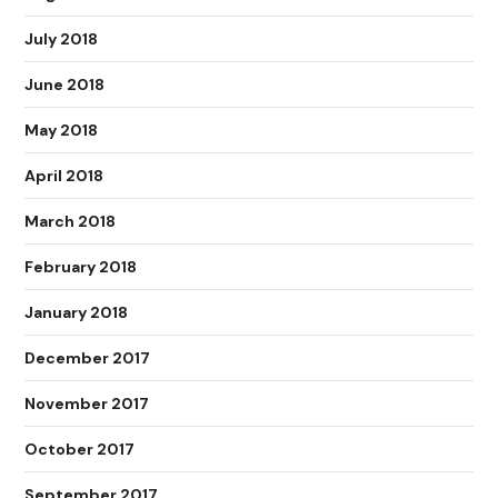
July 2018
June 2018
May 2018
April 2018
March 2018
February 2018
January 2018
December 2017
November 2017
October 2017
September 2017