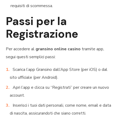
requisiti di scommessa.
Passi per la
Registrazione
Per accedere al
gransino online casino
tramite app,
segui questi semplici passi:
Scarica l’app Gransino dall’App Store (per iOS) o dal
sito ufficiale (per Android).
Apri l’app e clicca su “Registrati” per creare un nuovo
account.
Inserisci i tuoi dati personali, come nome, email e data
di nascita, assicurandoti che siano corretti.