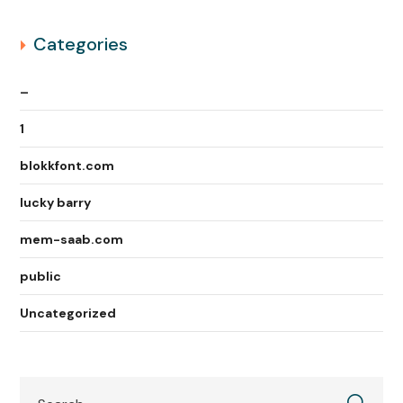
Categories
–
1
blokkfont.com
lucky barry
mem-saab.com
public
Uncategorized