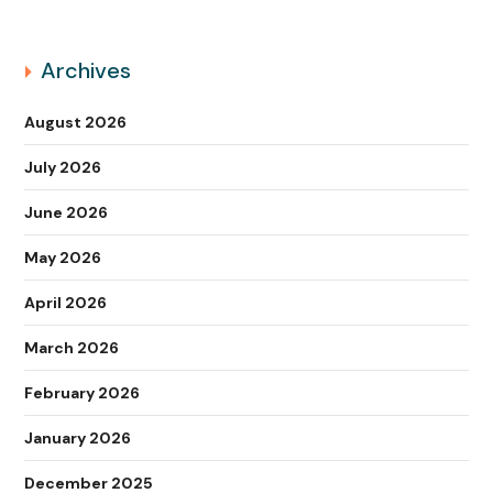
Archives
August 2026
July 2026
June 2026
May 2026
April 2026
March 2026
February 2026
January 2026
December 2025