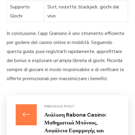
Supporto
Slot, roulette, blackjack, giochi dal
Giochi
vivo
In conclusione, l’app Gransino è uno strumento efficiente
per godere del casino online in mobilità. Seguendo
questa guida, puoi registrarti rapidamente, approfittare
dei bonus e esplorare un’ampia libreria di giochi. Ricorda
sempre di giocare in modo responsabile e di verificare le
offerte promozionali per massimizzare i benefici.
PREVIOUS POST
Ανάλυση Rabona Casino:
Μαθηματικά Μπόνους,
Ασφάλεια Εφαρμογής και