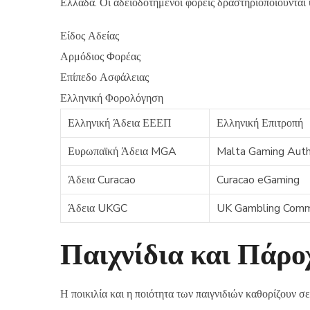
Ελλάδα. Οι αδειοδοτημένοι φορείς δραστηριοποιούνται 
Είδος Αδείας
Αρμόδιος Φορέας
Επίπεδο Ασφάλειας
Ελληνική Φορολόγηση
Ελληνική Άδεια ΕΕΕΠ
Ελληνική Επιτροπή
Ευρωπαϊκή Άδεια MGA
Malta Gaming Auth
Άδεια Curacao
Curacao eGaming
Άδεια UKGC
UK Gambling Comm
Παιχνίδια και Πάρ
Η ποικιλία και η ποιότητα των παιγνιδιών καθορίζουν 