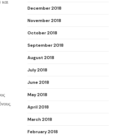
 και
December 2018
November 2018
October 2018
September 2018
August 2018
July 2018
June 2018
ους
May 2018
όνους.
April 2018
March 2018
February 2018