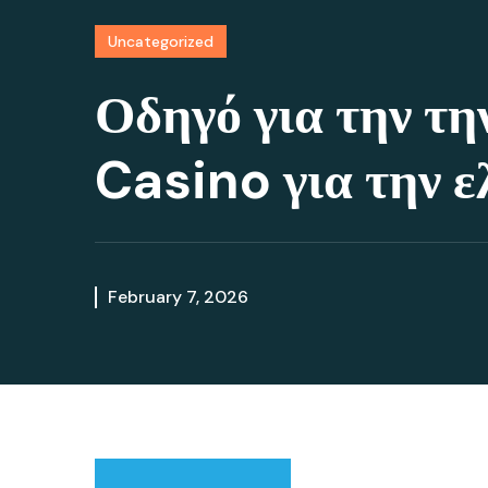
Uncategorized
Οδηγό για την τ
Casino για την ε
February 7, 2026