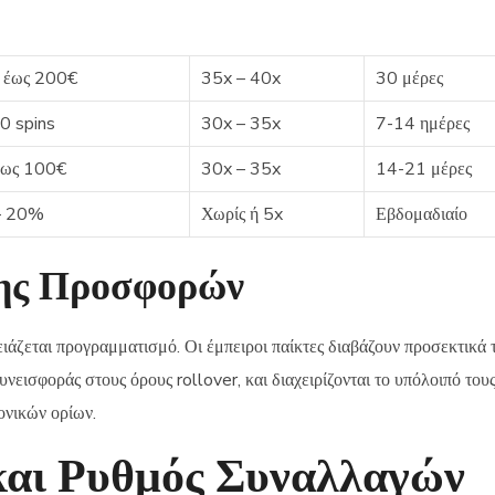
έως 200€
35x – 40x
30 μέρες
0 spins
30x – 35x
7-14 ημέρες
ως 100€
30x – 35x
14-21 μέρες
– 20%
Χωρίς ή 5x
Εβδομαδιαίο
σης Προσφορών
άζεται προγραμματισμό. Οι έμπειροι παίκτες διαβάζουν προσεκτικά 
νεισφοράς στους όρους rollover, και διαχειρίζονται το υπόλοιπό του
ρονικών ορίων.
αι Ρυθμός Συναλλαγών