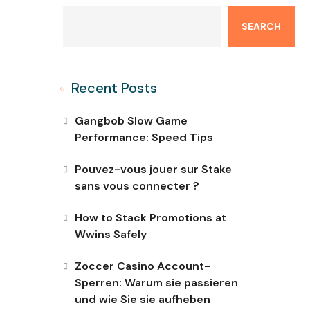
SEARCH
Recent Posts
Gangbob Slow Game
Performance: Speed Tips
Pouvez-vous jouer sur Stake
sans vous connecter ?
How to Stack Promotions at
Wwins Safely
Zoccer Casino Account-
Sperren: Warum sie passieren
und wie Sie sie aufheben