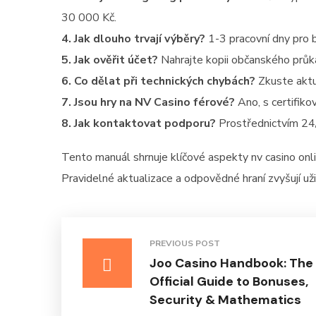
30 000 Kč.
4. Jak dlouho trvají výběry?
1-3 pracovní dny pro 
5. Jak ověřit účet?
Nahrajte kopii občanského průka
6. Co dělat při technických chybách?
Zkuste aktu
7. Jsou hry na NV Casino férové?
Ano, s certifik
8. Jak kontaktovat podporu?
Prostřednictvím 24/
Tento manuál shrnuje klíčové aspekty nv casino onli
Pravidelné aktualizace a odpovědné hraní zvyšují uži
PREVIOUS POST
Joo Casino Handbook: The
Official Guide to Bonuses,
Security & Mathematics