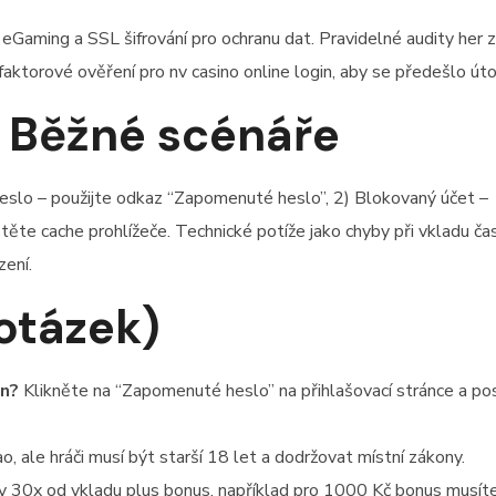
eGaming a SSL šifrování pro ochranu dat. Pravidelné audity her z
faktorové ověření pro nv casino online login, aby se předešlo út
 Běžné scénáře
heslo – použijte odkaz “Zapomenuté heslo”, 2) Blokovaný účet –
stěte cache prohlížeče. Technické potíže jako chyby při vkladu ča
zení.
otázek)
in?
Klikněte na “Zapomenuté heslo” na přihlašovací stránce a po
ao, ale hráči musí být starší 18 let a dodržovat místní zákony.
 30x od vkladu plus bonus, například pro 1000 Kč bonus musíte