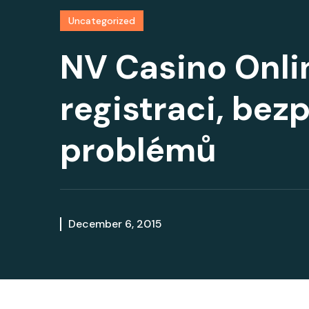
Uncategorized
NV Casino Onli
registraci, bez
problémů
December 6, 2015