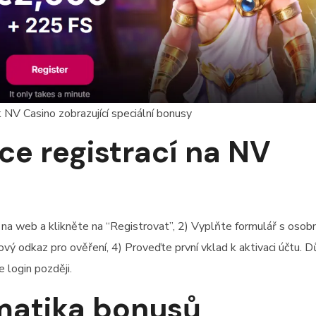
NV Casino zobrazující speciální bonusy
e registrací na NV
e na web a klikněte na “Registrovat”, 2) Vyplňte formulář s osobn
ový odkaz pro ověření, 4) Proveďte první vklad k aktivaci účtu. D
 login později.
matika bonusů