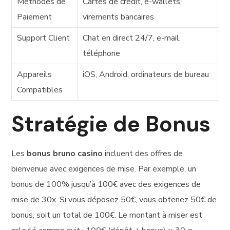
Méthodes de
Cartes de crédit, e-wallets,
Paiement
virements bancaires
Support Client
Chat en direct 24/7, e-mail,
téléphone
Appareils
iOS, Android, ordinateurs de bureau
Compatibles
Stratégie de Bonus
Les
bonus bruno casino
incluent des offres de
bienvenue avec exigences de mise. Par exemple, un
bonus de 100% jusqu’à 100€ avec des exigences de
mise de 30x. Si vous déposez 50€, vous obtenez 50€ de
bonus, soit un total de 100€. Le montant à miser est