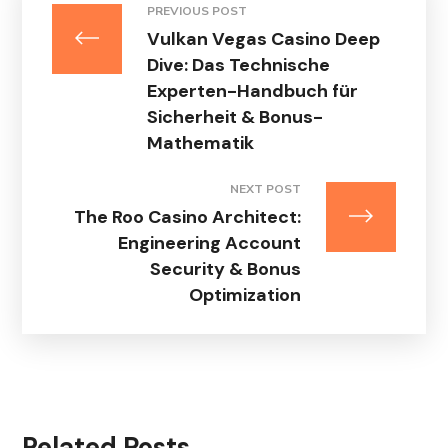
PREVIOUS POST
Vulkan Vegas Casino Deep
Dive: Das Technische
Experten-Handbuch für
Sicherheit & Bonus-
Mathematik
NEXT POST
The Roo Casino Architect:
Engineering Account
Security & Bonus
Optimization
Related Posts