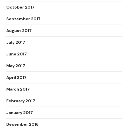
October 2017
September 2017
August 2017
July 2017
June 2017
May 2017
April 2017
March 2017
February 2017
January 2017
December 2016