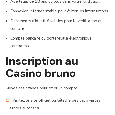
Âge légal de 18 ans ou plus dans votre juridiction.
Connexion Internet stable pour éviter les interruptions.
Documents d’identité valides pour la vérification du
compte.
Compte bancaire ou portefeuille électronique
compatible.
Inscription au
Casino bruno
Suivez ces étapes pour créer un compte :
Visitez le site officiel ou téléchargez l’app via les
stores autorisés.