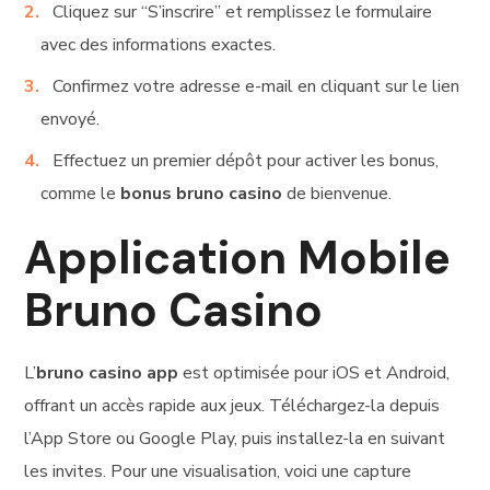
Cliquez sur “S’inscrire” et remplissez le formulaire
avec des informations exactes.
Confirmez votre adresse e-mail en cliquant sur le lien
envoyé.
Effectuez un premier dépôt pour activer les bonus,
comme le
bonus bruno casino
de bienvenue.
Application Mobile
Bruno Casino
L’
bruno casino app
est optimisée pour iOS et Android,
offrant un accès rapide aux jeux. Téléchargez-la depuis
l’App Store ou Google Play, puis installez-la en suivant
les invites. Pour une visualisation, voici une capture