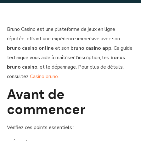
Bruno Casino est une plateforme de jeux en ligne
réputée, offrant une expérience immersive avec son
bruno casino online
et son
bruno casino app
. Ce guide
technique vous aide à maîtriser l’inscription, les
bonus
bruno casino
, et le dépannage. Pour plus de détails,
consultez
Casino bruno
.
Avant de
commencer
Vérifiez ces points essentiels :