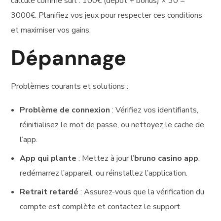
calculé comme suit : 100€ (dépôt + bonus) × 30 =
3000€. Planifiez vos jeux pour respecter ces conditions
et maximiser vos gains.
Dépannage
Problèmes courants et solutions :
Problème de connexion
: Vérifiez vos identifiants,
réinitialisez le mot de passe, ou nettoyez le cache de
l’app.
App qui plante
: Mettez à jour l’
bruno casino app
,
redémarrez l’appareil, ou réinstallez l’application.
Retrait retardé
: Assurez-vous que la vérification du
compte est complète et contactez le support.