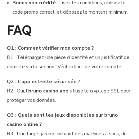
Bonus non crédité
: Lisez les conditions, utilisez le
code promo correct, et déposez le montant minimum.
FAQ
Q1 : Comment vérifier mon compte ?
R1 : Téléchargez une pièce d’identité et un justificatif de
domicile via la section “Vérification” de votre compte.
Q2 : L’app est-elle sécurisée ?
R2 : Oui, l’
bruno casino app
utilise le cryptage SSL pour
protéger vos données.
Q3 : Quels sont les jeux disponibles sur
bruno
casino online
?
R3 : Une large gamme incluant des machines à sous, du