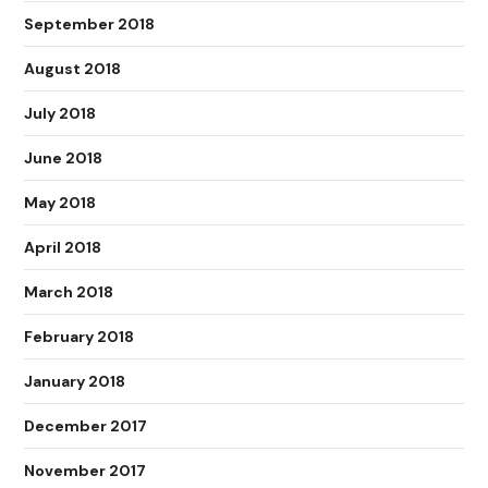
September 2018
August 2018
July 2018
June 2018
May 2018
April 2018
March 2018
February 2018
January 2018
December 2017
November 2017