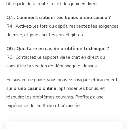
blackjack, de la roulette, et des jeux en direct.
Q4 : Comment utiliser les
bonus bruno casino
?
R4 : Activez-les lors du dépôt, respectez les exigences
de mise, et jouez sur les jeux éligibles.
Q5 : Que faire en cas de problème technique ?
R5 : Contactez le support via le chat en direct ou
consultez la section de dépannage ci-dessus.
En suivant ce guide, vous pouvez naviguer efficacement
sur
bruno casino online
, optimiser les bonus, et
résoudre les problèmes courants. Profitez d’une
expérience de jeu fluide et sécurisée.