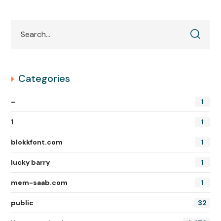
Categories
–
1
1
1
blokkfont.com
1
lucky barry
1
mem-saab.com
1
public
32