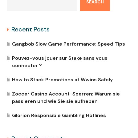
SEARCH
Recent Posts
Gangbob Slow Game Performance: Speed Tips
Pouvez-vous jouer sur Stake sans vous
connecter ?
How to Stack Promotions at Wwins Safely
Zoccer Casino Account-Sperren: Warum sie
passieren und wie Sie sie aufheben
Glorion Responsible Gambling Hotlines