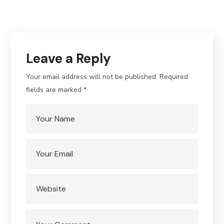
Leave a Reply
Your email address will not be published.
Required
fields are marked
*