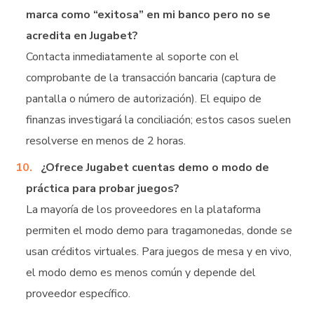
marca como “exitosa” en mi banco pero no se
acredita en Jugabet?
Contacta inmediatamente al soporte con el
comprobante de la transacción bancaria (captura de
pantalla o número de autorización). El equipo de
finanzas investigará la conciliación; estos casos suelen
resolverse en menos de 2 horas.
¿Ofrece Jugabet cuentas demo o modo de
práctica para probar juegos?
La mayoría de los proveedores en la plataforma
permiten el modo demo para tragamonedas, donde se
usan créditos virtuales. Para juegos de mesa y en vivo,
el modo demo es menos común y depende del
proveedor específico.