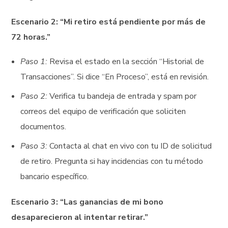
Escenario 2: “Mi retiro está pendiente por más de
72 horas.”
Paso 1:
Revisa el estado en la sección “Historial de
Transacciones”. Si dice “En Proceso”, está en revisión.
Paso 2:
Verifica tu bandeja de entrada y spam por
correos del equipo de verificación que soliciten
documentos.
Paso 3:
Contacta al chat en vivo con tu ID de solicitud
de retiro. Pregunta si hay incidencias con tu método
bancario específico.
Escenario 3: “Las ganancias de mi bono
desaparecieron al intentar retirar.”