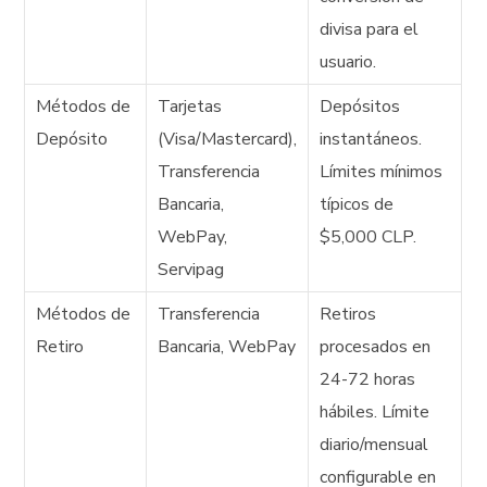
divisa para el
usuario.
Métodos de
Tarjetas
Depósitos
Depósito
(Visa/Mastercard),
instantáneos.
Transferencia
Límites mínimos
Bancaria,
típicos de
WebPay,
$5,000 CLP.
Servipag
Métodos de
Transferencia
Retiros
Retiro
Bancaria, WebPay
procesados en
24-72 horas
hábiles. Límite
diario/mensual
configurable en