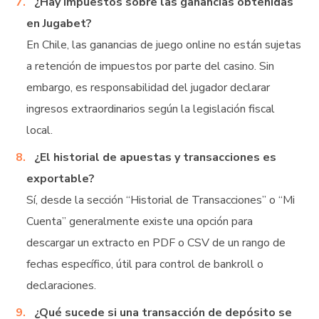
¿Hay impuestos sobre las ganancias obtenidas
en Jugabet?
En Chile, las ganancias de juego online no están sujetas
a retención de impuestos por parte del casino. Sin
embargo, es responsabilidad del jugador declarar
ingresos extraordinarios según la legislación fiscal
local.
¿El historial de apuestas y transacciones es
exportable?
Sí, desde la sección “Historial de Transacciones” o “Mi
Cuenta” generalmente existe una opción para
descargar un extracto en PDF o CSV de un rango de
fechas específico, útil para control de bankroll o
declaraciones.
¿Qué sucede si una transacción de depósito se