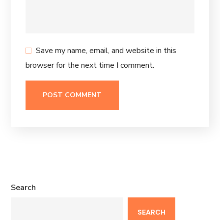
Save my name, email, and website in this
browser for the next time I comment.
Search
SEARCH