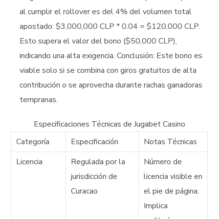
al cumplir el rollover es del 4% del volumen total
apostado: $3,000,000 CLP * 0.04 = $120,000 CLP.
Esto supera el valor del bono ($50,000 CLP),
indicando una alta exigencia. Conclusión: Este bono es
viable solo si se combina con giros gratuitos de alta
contribución o se aprovecha durante rachas ganadoras
tempranas.
Especificaciones Técnicas de Jugabet Casino
Categoría
Especificación
Notas Técnicas
Licencia
Regulada por la
Número de
jurisdicción de
licencia visible en
Curacao
el pie de página.
Implica