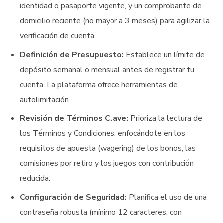
identidad o pasaporte vigente, y un comprobante de
domicilio reciente (no mayor a 3 meses) para agilizar la
verificación de cuenta.
Definición de Presupuesto:
Establece un límite de
depósito semanal o mensual antes de registrar tu
cuenta. La plataforma ofrece herramientas de
autolimitación.
Revisión de Términos Clave:
Prioriza la lectura de
los Términos y Condiciones, enfocándote en los
requisitos de apuesta (wagering) de los bonos, las
comisiones por retiro y los juegos con contribución
reducida.
Configuración de Seguridad:
Planifica el uso de una
contraseña robusta (mínimo 12 caracteres, con