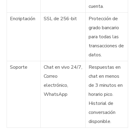
cuenta.
Encriptación
SSL de 256-bit
Protección de
grado bancario
para todas las
transacciones de
datos.
Soporte
Chat en vivo 24/7,
Respuestas en
Correo
chat en menos
electrónico,
de 3 minutos en
WhatsApp
horario pico.
Historial de
conversación
disponible.