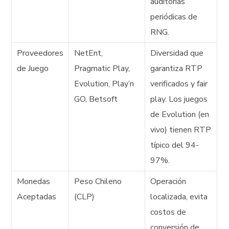
auditorías
periódicas de
RNG.
Proveedores
NetEnt,
Diversidad que
de Juego
Pragmatic Play,
garantiza RTP
Evolution, Play’n
verificados y fair
GO, Betsoft
play. Los juegos
de Evolution (en
vivo) tienen RTP
típico del 94-
97%.
Monedas
Peso Chileno
Operación
Aceptadas
(CLP)
localizada, evita
costos de
conversión de