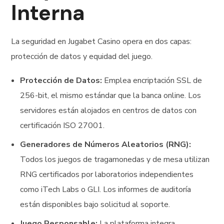
Interna
La seguridad en Jugabet Casino opera en dos capas:
protección de datos y equidad del juego.
Protección de Datos:
Emplea encriptación SSL de
256-bit, el mismo estándar que la banca online. Los
servidores están alojados en centros de datos con
certificación ISO 27001.
Generadores de Números Aleatorios (RNG):
Todos los juegos de tragamonedas y de mesa utilizan
RNG certificados por laboratorios independientes
como iTech Labs o GLI. Los informes de auditoría
están disponibles bajo solicitud al soporte.
Juego Responsable:
La plataforma integra