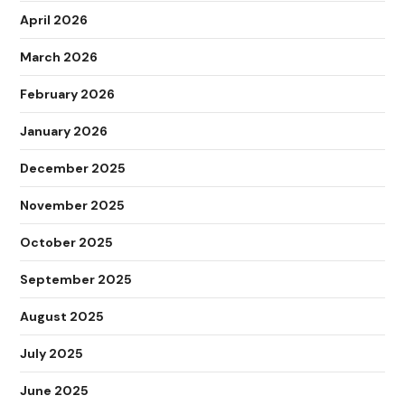
April 2026
March 2026
February 2026
January 2026
December 2025
November 2025
October 2025
September 2025
August 2025
July 2025
June 2025