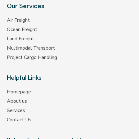
Our Services
Air Freight
Ocean Freight
Land Freight
Multimodal Transport
Project Cargo Handling
Helpful Links
Homepage
About us
Services
Contact Us