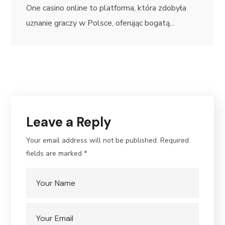
One casino online to platforma, która zdobyła
uznanie graczy w Polsce, oferując bogatą...
Leave a Reply
Your email address will not be published.
Required
fields are marked
*