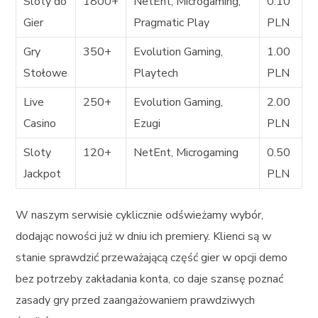
Sloty do
1800+
NetEnt, Microgaming,
0.10
Gier
Pragmatic Play
PLN
Gry
350+
Evolution Gaming,
1.00
Stołowe
Playtech
PLN
Live
250+
Evolution Gaming,
2.00
Casino
Ezugi
PLN
Sloty
120+
NetEnt, Microgaming
0.50
Jackpot
PLN
W naszym serwisie cyklicznie odświeżamy wybór,
dodając nowości już w dniu ich premiery. Klienci są w
stanie sprawdzić przeważającą część gier w opcji demo
bez potrzeby zakładania konta, co daje szansę poznać
zasady gry przed zaangażowaniem prawdziwych