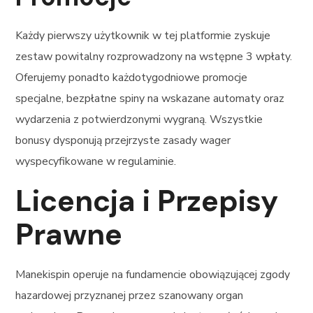
Każdy pierwszy użytkownik w tej platformie zyskuje
zestaw powitalny rozprowadzony na wstępne 3 wpłaty.
Oferujemy ponadto każdotygodniowe promocje
specjalne, bezpłatne spiny na wskazane automaty oraz
wydarzenia z potwierdzonymi wygraną. Wszystkie
bonusy dysponują przejrzyste zasady wager
wyspecyfikowane w regulaminie.
Licencja i Przepisy
Prawne
Manekispin operuje na fundamencie obowiązującej zgody
hazardowej przyznanej przez szanowany organ