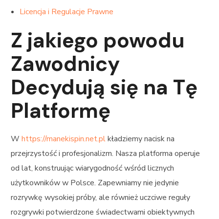
Licencja i Regulacje Prawne
Z jakiego powodu
Zawodnicy
Decydują się na Tę
Platformę
W
https://manekispin.net.pl
kładziemy nacisk na
przejrzystość i profesjonalizm. Nasza platforma operuje
od lat, konstruując wiarygodność wśród licznych
użytkowników w Polsce. Zapewniamy nie jedynie
rozrywkę wysokiej próby, ale również uczciwe reguły
rozgrywki potwierdzone świadectwami obiektywnych