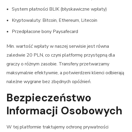
System płatności BLIK (błyskawiczne wpłaty)
Kryptowaluty: Bitcoin, Ethereum, Litecoin
Przedpłacone bony Paysafecard
Min. wartość wpłaty w naszej serwisie jest równa
zaledwie 20 PLN, co czyni platformę przystępną dla
graczy o różnym zasobie. Transfery przetwarzamy
maksymalnie efektywnie, a potwierdzeni klienci odbierają
należne wygrane bez zbędnych opóźnień.
Bezpieczeństwo
Informacji Osobowych
W tej platformie traktujemy ochronę prywatności