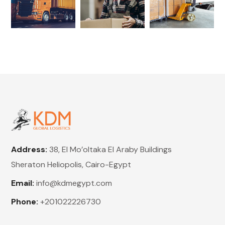
Address:
38, El Mo’oltaka El Araby Buildings
Sheraton Heliopolis, Cairo-Egypt
Email:
info@kdmegypt.com
Phone:
+201022226730