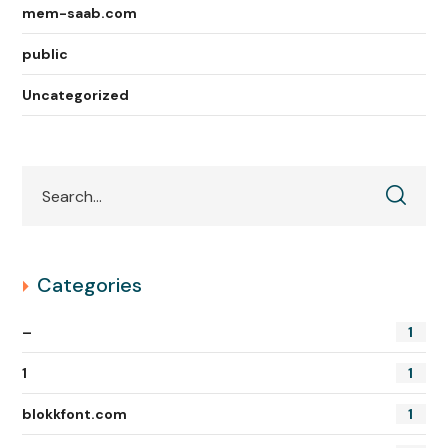
mem-saab.com
public
Uncategorized
Categories
–
1
1
1
blokkfont.com
1