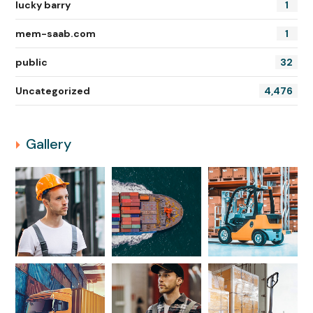
lucky barry
1
mem-saab.com
1
public
32
Uncategorized
4,476
Gallery