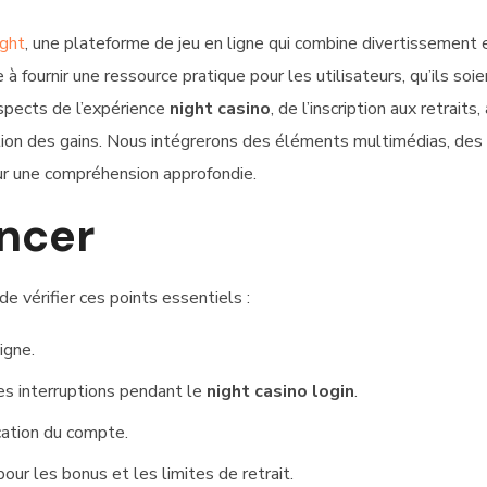
ight
, une plateforme de jeu en ligne qui combine divertissement 
 fournir une ressource pratique pour les utilisateurs, qu’ils soie
spects de l’expérience
night casino
, de l’inscription aux retraits
ation des gains. Nous intégrerons des éléments multimédias, des
ur une compréhension approfondie.
ncer
de vérifier ces points essentiels :
igne.
es interruptions pendant le
night casino login
.
cation du compte.
ur les bonus et les limites de retrait.