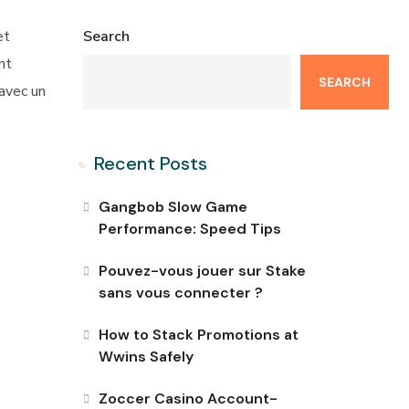
et
Search
nt
SEARCH
, avec un
Recent Posts
Gangbob Slow Game
Performance: Speed Tips
Pouvez-vous jouer sur Stake
sans vous connecter ?
How to Stack Promotions at
Wwins Safely
Zoccer Casino Account-