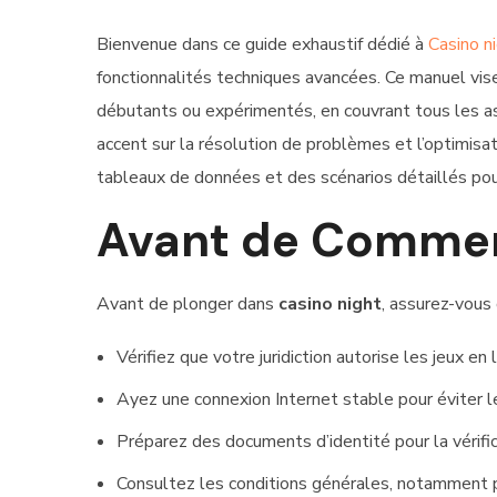
Bienvenue dans ce guide exhaustif dédié à
Casino n
fonctionnalités techniques avancées. Ce manuel vise à
débutants ou expérimentés, en couvrant tous les a
accent sur la résolution de problèmes et l’optimis
tableaux de données et des scénarios détaillés po
Avant de Comme
Avant de plonger dans
casino night
, assurez-vous 
Vérifiez que votre juridiction autorise les jeux en l
Ayez une connexion Internet stable pour éviter l
Préparez des documents d’identité pour la vérifi
Consultez les conditions générales, notamment po