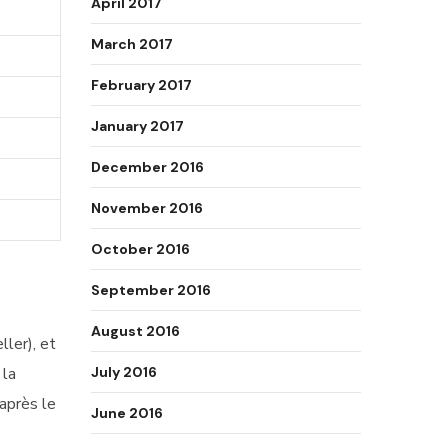
April 2017
March 2017
February 2017
January 2017
December 2016
November 2016
October 2016
September 2016
August 2016
ller), et
 la
July 2016
après le
June 2016