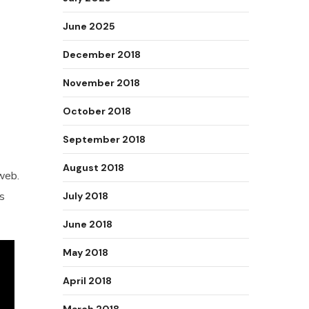
June 2025
December 2018
November 2018
October 2018
September 2018
August 2018
 web.
es
July 2018
June 2018
May 2018
April 2018