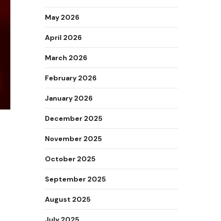
May 2026
April 2026
March 2026
February 2026
January 2026
December 2025
November 2025
October 2025
September 2025
August 2025
July 2025