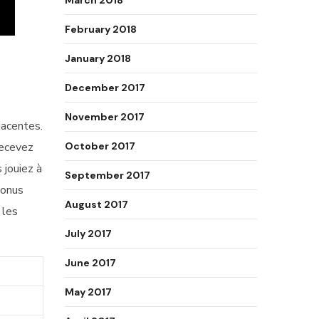
March 2018
February 2018
January 2018
December 2017
November 2017
jacentes.
recevez
October 2017
 jouiez à
September 2017
bonus
August 2017
 les
July 2017
June 2017
May 2017