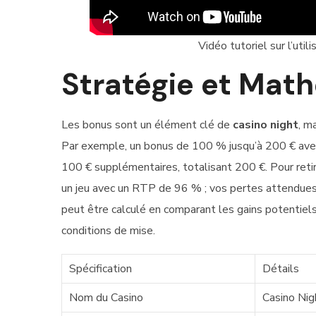
Vidéo tutoriel sur l’util
Stratégie et Mat
Les bonus sont un élément clé de
casino night
, m
Par exemple, un bonus de 100 % jusqu’à 200 € avec
100 € supplémentaires, totalisant 200 €. Pour reti
un jeu avec un RTP de 96 % ; vos pertes attendues s
peut être calculé en comparant les gains potentiels.
conditions de mise.
Spécification
Détails
Nom du Casino
Casino Nig