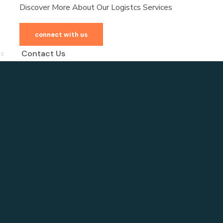
Discover More About Our Logistcs Services
connect with us
Contact Us