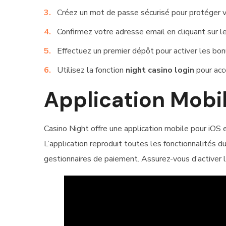
Créez un mot de passe sécurisé pour protéger v
Confirmez votre adresse email en cliquant sur le
Effectuez un premier dépôt pour activer les bon
Utilisez la fonction
night casino login
pour acc
Application Mobi
Casino Night offre une application mobile pour iOS e
L’application reproduit toutes les fonctionnalités d
gestionnaires de paiement. Assurez-vous d’activer le