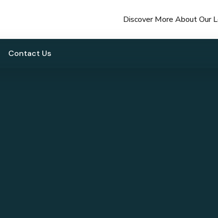
Discover More About Our L
Contact Us