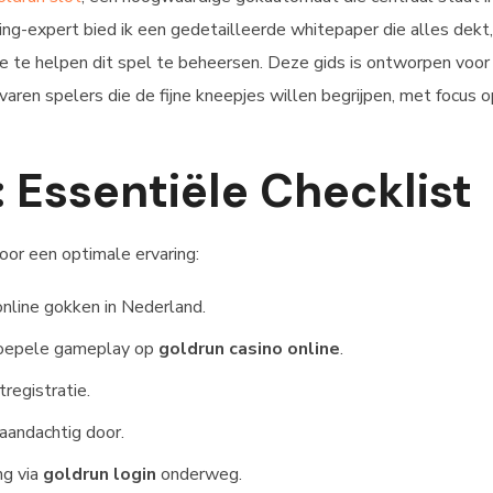
ng-expert bied ik een gedetailleerde whitepaper die alles dekt,
je te helpen dit spel te beheersen. Deze gids is ontworpen voo
varen spelers die de fijne kneepjes willen begrijpen, met focus 
: Essentiële Checklist
oor een optimale ervaring:
online gokken in Nederland.
 soepele gameplay op
goldrun casino online
.
tregistratie.
andachtig door.
ng via
goldrun login
onderweg.