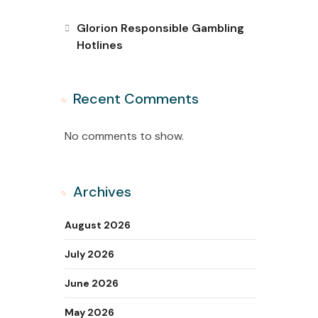
Glorion Responsible Gambling
Hotlines
Recent Comments
No comments to show.
Archives
August 2026
July 2026
June 2026
May 2026