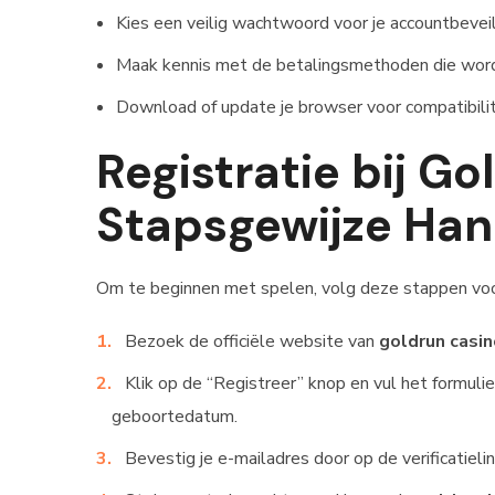
Kies een veilig wachtwoord voor je accountbeveil
Maak kennis met de betalingsmethoden die wor
Download of update je browser voor compatibilit
Registratie bij G
Stapsgewijze Han
Om te beginnen met spelen, volg deze stappen voo
Bezoek de officiële website van
goldrun casin
Klik op de “Registreer” knop en vul het formuli
geboortedatum.
Bevestig je e-mailadres door op de verificatieli