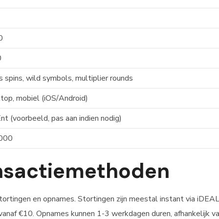
0
0
s spins, wild symbols, multiplier rounds
top, mobiel (iOS/Android)
t (voorbeeld, pas aan indien nodig)
000
ansactiemethoden
tortingen en opnames. Stortingen zijn meestal instant via iDEAL
 vanaf €10. Opnames kunnen 1-3 werkdagen duren, afhankelijk v