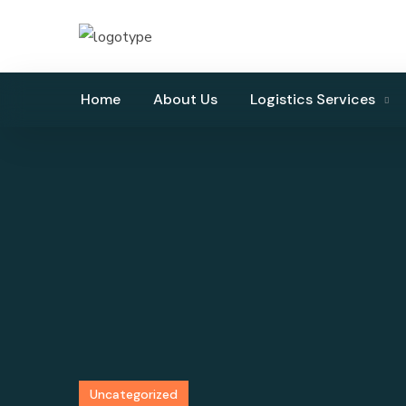
Home
About Us
Logistics Services
Uncategorized