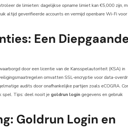
troleer de limieten: dagelijkse opname limiet kan €5,000 zijn, 
uik altijd geverifieerde accounts en vermijd openbare Wi-Fi voor
enties: Een Diepgaand
arborgd door een licentie van de Kansspelautoriteit (KSA) in
veiligingsmaatregelen omvatten SSL-encryptie voor data-overdr
egelmatige audits door onafhankelijke partijen zoals eCOGRA. Co
jk spel. Tips: deel nooit je
goldrun login
gegevens en gebruik
g: Goldrun Login en