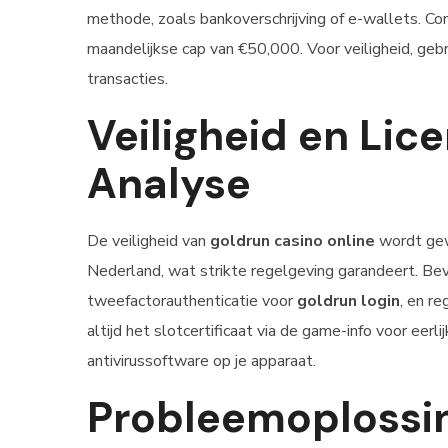
methode, zoals bankoverschrijving of e-wallets. Con
maandelijkse cap van €50,000. Voor veiligheid, gebr
transacties.
Veiligheid en Lic
Analyse
De veiligheid van
goldrun casino online
wordt gewa
Nederland, wat strikte regelgeving garandeert. Be
tweefactorauthenticatie voor
goldrun login
, en r
altijd het slotcertificaat via de game-info voor eerli
antivirussoftware op je apparaat.
Probleemoplossin