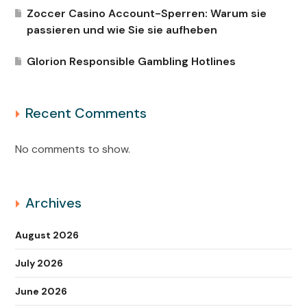
Zoccer Casino Account-Sperren: Warum sie
passieren und wie Sie sie aufheben
Glorion Responsible Gambling Hotlines
Recent Comments
No comments to show.
Archives
August 2026
July 2026
June 2026