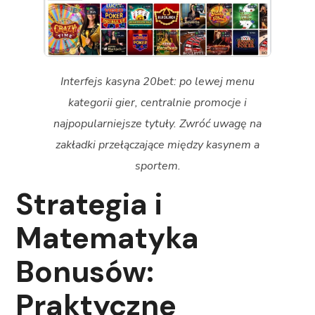
Interfejs kasyna 20bet: po lewej menu
kategorii gier, centralnie promocje i
najpopularniejsze tytuły. Zwróć uwagę na
zakładki przełączające między kasynem a
sportem.
Strategia i
Matematyka
Bonusów:
Praktyczne