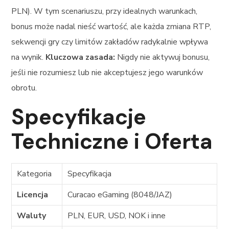
PLN). W tym scenariuszu, przy idealnych warunkach,
bonus może nadal nieść wartość, ale każda zmiana RTP,
sekwencji gry czy limitów zakładów radykalnie wpływa
na wynik.
Kluczowa zasada:
Nigdy nie aktywuj bonusu,
jeśli nie rozumiesz lub nie akceptujesz jego warunków
obrotu.
Specyfikacje
Techniczne i Oferta
Kategoria
Specyfikacja
Licencja
Curacao eGaming (8048/JAZ)
Waluty
PLN, EUR, USD, NOK i inne