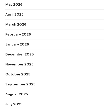
May 2026
April 2026
March 2026
February 2026
January 2026
December 2025
November 2025
October 2025
September 2025
August 2025
July 2025