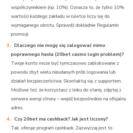
współczynnikiem (np. 10%). Oznacza to, że tylko 10%
wartości każdego zakładu w ruletce liczy się do
wymaganego obrotu. Sprawdź dokładnie Regulamin
promocji.
Dlaczego nie mogę się zalogować mimo
poprawnego hasła (
20bet casino login
problem)?
Twoje konto może być tymczasowo zablokowane z
powodu zbyt wielu nieudanych prób logowania lub
działań bezpieczeństwa. Skontaktuj się z supportem.
Możliwe też, że korzystasz z linku do starej, zdjętej z
serwera wersji strony – wejdź bezpośrednio na oficjalny
adres.
Czy 20bet ma cashback? Jak jest liczony?
Tak, oferuje program cashback. Zazwyczaj jest to