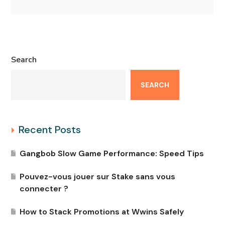
Search
SEARCH
Recent Posts
Gangbob Slow Game Performance: Speed Tips
Pouvez-vous jouer sur Stake sans vous
connecter ?
How to Stack Promotions at Wwins Safely