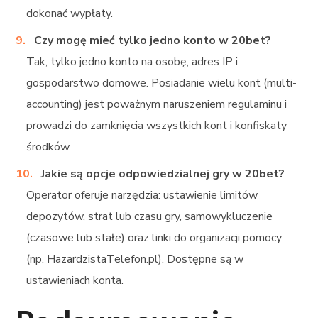
dokonać wypłaty.
Czy mogę mieć tylko jedno konto w 20bet?
Tak, tylko jedno konto na osobę, adres IP i
gospodarstwo domowe. Posiadanie wielu kont (multi-
accounting) jest poważnym naruszeniem regulaminu i
prowadzi do zamknięcia wszystkich kont i konfiskaty
środków.
Jakie są opcje odpowiedzialnej gry w 20bet?
Operator oferuje narzędzia: ustawienie limitów
depozytów, strat lub czasu gry, samowykluczenie
(czasowe lub stałe) oraz linki do organizacji pomocy
(np. HazardzistaTelefon.pl). Dostępne są w
ustawieniach konta.