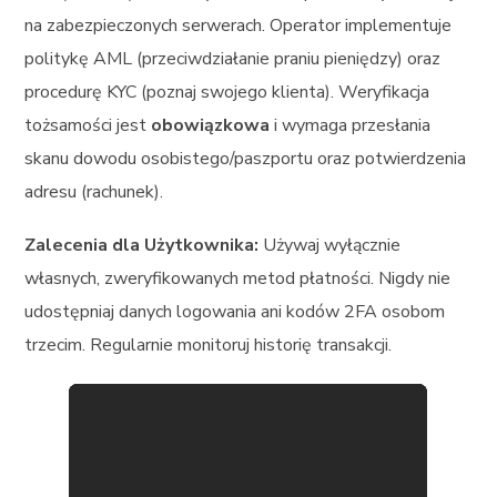
na zabezpieczonych serwerach. Operator implementuje
politykę AML (przeciwdziałanie praniu pieniędzy) oraz
procedurę KYC (poznaj swojego klienta). Weryfikacja
tożsamości jest
obowiązkowa
i wymaga przesłania
skanu dowodu osobistego/paszportu oraz potwierdzenia
adresu (rachunek).
Zalecenia dla Użytkownika:
Używaj wyłącznie
własnych, zweryfikowanych metod płatności. Nigdy nie
udostępniaj danych logowania ani kodów 2FA osobom
trzecim. Regularnie monitoruj historię transakcji.