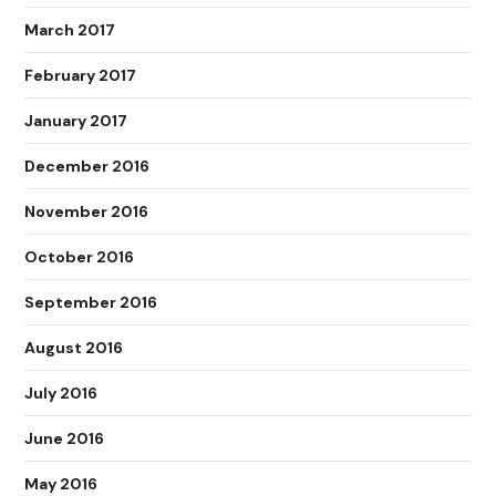
March 2017
February 2017
January 2017
December 2016
November 2016
October 2016
September 2016
August 2016
July 2016
June 2016
May 2016