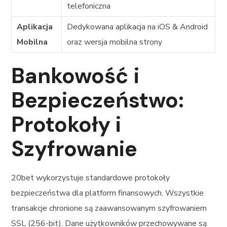
telefoniczna
Aplikacja
Dedykowana aplikacja na iOS & Android
Mobilna
oraz wersja mobilna strony
Bankowość i
Bezpieczeństwo:
Protokoły i
Szyfrowanie
20bet wykorzystuje standardowe protokoły
bezpieczeństwa dla platform finansowych. Wszystkie
transakcje chronione są zaawansowanym szyfrowaniem
SSL (256-bit). Dane użytkowników przechowywane są