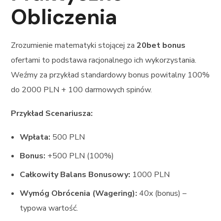
Obliczenia
Zrozumienie matematyki stojącej za
20bet bonus
ofertami to podstawa racjonalnego ich wykorzystania.
Weźmy za przykład standardowy bonus powitalny 100%
do 2000 PLN + 100 darmowych spinów.
Przykład Scenariusza:
Wpłata:
500 PLN
Bonus:
+500 PLN (100%)
Całkowity Balans Bonusowy:
1000 PLN
Wymóg Obrócenia (Wagering):
40x (bonus) –
typowa wartość.