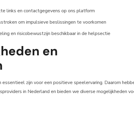
cte links en contactgegevens op ons platform
liesstroken om impulsieve beslissingen te voorkomen
eling en risicobewustzijn beschikbaar in de helpsectie
kheden en
n
essentieel zijn voor een positieve speelervaring. Daarom hebbe
ngsproviders in Nederland en bieden we diverse mogelijkheden v