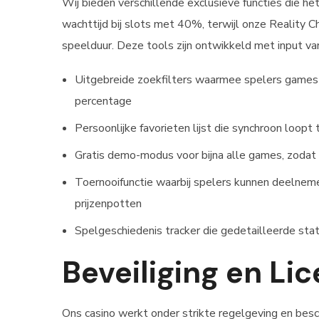
Wij bieden verschillende exclusieve functies die he
wachttijd bij slots met 40%, terwijl onze Reality C
speelduur. Deze tools zijn ontwikkeld met input v
Uitgebreide zoekfilters waarmee spelers games k
percentage
Persoonlijke favorieten lijst die synchroon loop
Gratis demo-modus voor bijna alle games, zodat n
Toernooifunctie waarbij spelers kunnen deelneme
prijzenpotten
Spelgeschiedenis tracker die gedetailleerde stati
Beveiliging en Lic
Ons casino werkt onder strikte regelgeving en besc