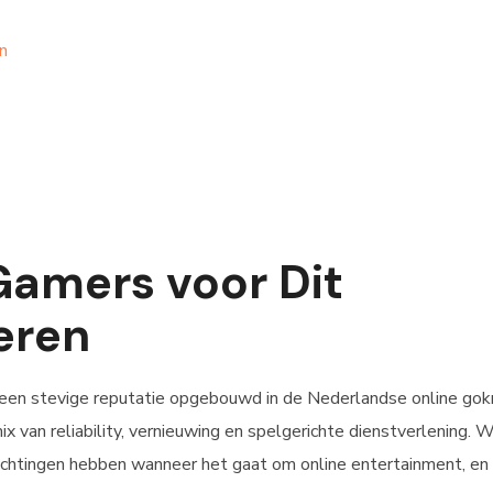
n
amers voor Dit
eren
n een stevige reputatie opgebouwd in de Nederlandse online gok
ix van reliability, vernieuwing en spelgerichte dienstverlening. 
chtingen hebben wanneer het gaat om online entertainment, en