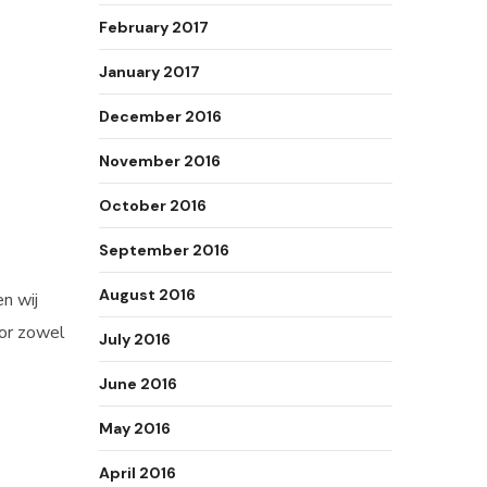
February 2017
January 2017
December 2016
November 2016
October 2016
September 2016
August 2016
n wij
oor zowel
July 2016
June 2016
May 2016
April 2016