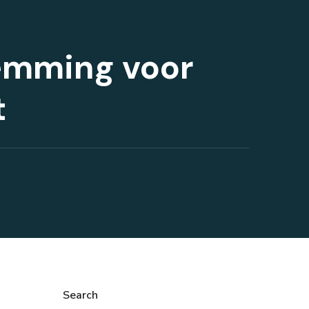
temming voor
t
Search