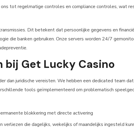
t ons tot regelmatige controles en compliance controles, wat re
transmissies. Dit betekent dat persoonlijke gegevens en financi
logie die banken gebruiken. Onze servers worden 24/7 gemonito
audepreventie.
 bij Get Lucky Casino
r dan juridische vereisten. We hebben een dedicated team dat 
erschillende tools geïmplementeerd om problematisch speelge
permanente blokkering met directe activering
n verliezen die dagelijks, wekelijks of maandelijks ingesteld ku