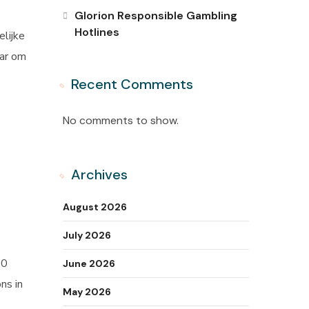
Glorion Responsible Gambling
Hotlines
elijke
aar om
Recent Comments
No comments to show.
Archives
August 2026
July 2026
80
June 2026
ns in
May 2026