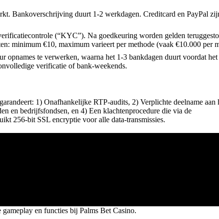
rkt. Bankoverschrijving duurt 1-2 werkdagen. Creditcard en PayPal zi
 verificatiecontrole (“KYC”). Na goedkeuring worden gelden teruggesto
mieten: minimum €10, maximum varieert per methode (vaak €10.000 per 
ur opnames te verwerken, waarna het 1-3 bankdagen duurt voordat het
 onvolledige verificatie of bank-weekends.
garandeert: 1) Onafhankelijke RTP-audits, 2) Verplichte deelname aan 
den en bedrijfsfondsen, en 4) Een klachtenprocedure die via de
kt 256-bit SSL encryptie voor alle data-transmissies.
 gameplay en functies bij Palms Bet Casino.