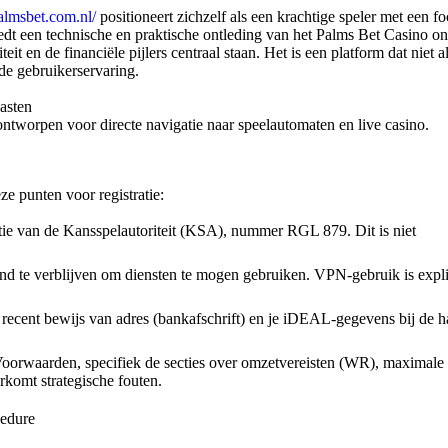
palmsbet.com.nl/
positioneert zichzelf als een krachtige speler met een f
edt een technische en praktische ontleding van het Palms Bet Casino on
it en de financiële pijlers centraal staan. Het is een platform dat niet a
e gebruikerservaring.
ontworpen voor directe navigatie naar speelautomaten en live casino.
ze punten voor registratie:
tie van de Kansspelautoriteit (KSA), nummer RGL 879. Dit is niet
and te verblijven om diensten te mogen gebruiken. VPN-gebruik is expli
recent bewijs van adres (bankafschrift) en je iDEAL-gegevens bij de 
orwaarden, specifiek de secties over omzetvereisten (WR), maximale 
orkomt strategische fouten.
cedure