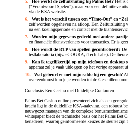
Hoe werkt de zelfuitsluiting bij Palms Bet?
Het is d
(“Verantwoord Spelen”), maar voor een definitieve uit
via de KSA website.
Wat is het verschil tussen een “Time-Out” en “Zelf
zelf worden opgeheven na afloop. Een Zelfuitsluiting v
na een koelingsperiode en contact met de klantenservic
Worden mijn gegevens gedeeld met andere partij
en financiële dienstverleners voor transacties. Er is g
Hoe wordt de RTP van spellen gecontroleerd?
De K
testlaboratoria (bijv. eCOGRA, iTech Labs). De theoret
Kan ik tegelijkertijd op mijn telefoon en desktop 
apparaat zal je vaak uitloggen op het vorige apparaat 
Wat gebeurt er met mijn saldo bij een geschil?
Al
overeenkomst kun je je wenden tot de Geschillencommi
Conclusie: Een Casino met Duidelijke Contouren
Palms Bet Casino online presenteert zich als een geregul
kracht ligt in de duidelijke KSA-naleving, een robuust be
nauwgezet managen van de complexe bonusmechanismen, 
whitepaper biedt de technische basis om het Palms Bet Cas
benaderen, waarbij geïnformeerde keuzes de sleutel zijn 