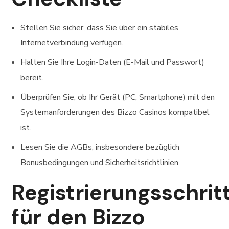
Stellen Sie sicher, dass Sie über ein stabiles
Internetverbindung verfügen.
Halten Sie Ihre Login-Daten (E-Mail und Passwort)
bereit.
Überprüfen Sie, ob Ihr Gerät (PC, Smartphone) mit den
Systemanforderungen des Bizzo Casinos kompatibel
ist.
Lesen Sie die AGBs, insbesondere bezüglich
Bonusbedingungen und Sicherheitsrichtlinien.
Registrierungsschrit
für den Bizzo