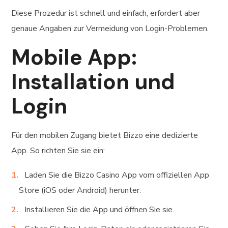
Diese Prozedur ist schnell und einfach, erfordert aber
genaue Angaben zur Vermeidung von Login-Problemen.
Mobile App:
Installation und
Login
Für den mobilen Zugang bietet Bizzo eine dedizierte
App. So richten Sie sie ein:
Laden Sie die Bizzo Casino App vom offiziellen App
Store (iOS oder Android) herunter.
Installieren Sie die App und öffnen Sie sie.