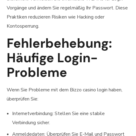
Vorgänge und ändern Sie regelmäßig Ihr Passwort. Diese
Praktiken reduzieren Risiken wie Hacking oder
Kontosperrung.
Fehlerbehebung:
Häufige Login-
Probleme
Wenn Sie Probleme mit dem Bizzo casino login haben,
überprüfen Sie:
Internetverbindung: Stellen Sie eine stabile
Verbindung sicher.
Anmeldedaten: Überprüfen Sie E-Mail und Passwort