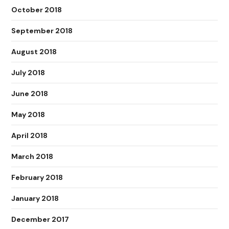
October 2018
September 2018
August 2018
July 2018
June 2018
May 2018
April 2018
March 2018
February 2018
January 2018
December 2017