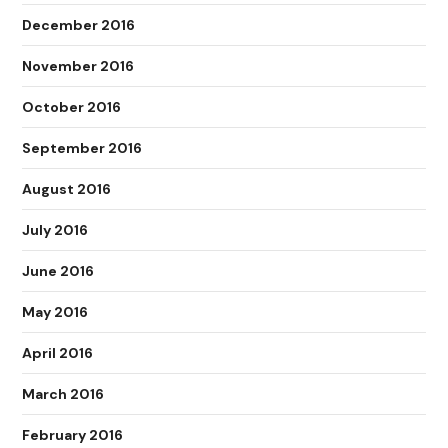
December 2016
November 2016
October 2016
September 2016
August 2016
July 2016
June 2016
May 2016
April 2016
March 2016
February 2016