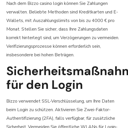
Nach dem Bizzo casino login können Sie Zahlungen
verwalten. Beliebte Methoden sind Kreditkarten und E-
Wallets, mit Auszahlungslimits von bis zu 4000 € pro
Monat. Stellen Sie sicher, dass Ihre Zahlungsdaten
korrekt hinterlegt sind, um Verzögerungen zu vermeiden.
Verifizierungsprozesse können erforderlich sein,
insbesondere bei hohen Beträgen.
Sicherheitsmaßnah
für den Login
Bizzo verwendet SSL-Verschlüsselung, um Ihre Daten
beim Login zu schützen. Aktivieren Sie Zwei-Faktor-
Authentifizierung (2FA), falls verfügbar, für zusätzliche
Sicherheit. Vermeiden Sie öffentliche WLANs für Login-