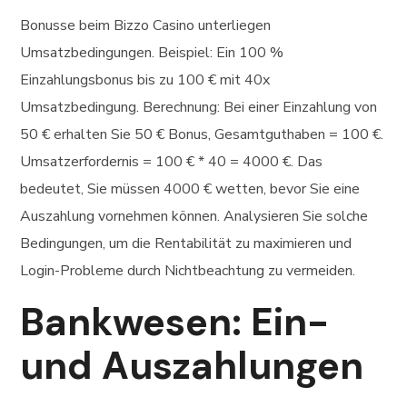
Bonusse beim Bizzo Casino unterliegen
Umsatzbedingungen. Beispiel: Ein 100 %
Einzahlungsbonus bis zu 100 € mit 40x
Umsatzbedingung. Berechnung: Bei einer Einzahlung von
50 € erhalten Sie 50 € Bonus, Gesamtguthaben = 100 €.
Umsatzerfordernis = 100 € * 40 = 4000 €. Das
bedeutet, Sie müssen 4000 € wetten, bevor Sie eine
Auszahlung vornehmen können. Analysieren Sie solche
Bedingungen, um die Rentabilität zu maximieren und
Login-Probleme durch Nichtbeachtung zu vermeiden.
Bankwesen: Ein-
und Auszahlungen