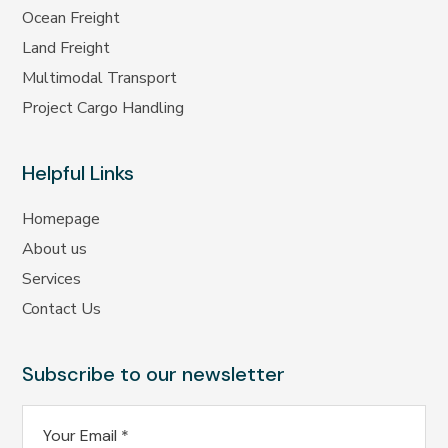
Ocean Freight
Land Freight
Multimodal Transport
Project Cargo Handling
Helpful Links
Homepage
About us
Services
Contact Us
Subscribe to our newsletter