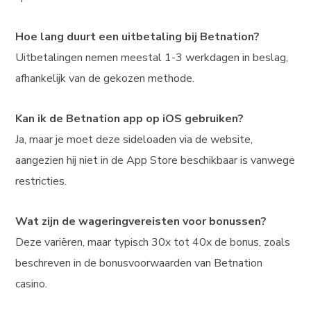
Hoe lang duurt een uitbetaling bij Betnation?
Uitbetalingen nemen meestal 1-3 werkdagen in beslag,
afhankelijk van de gekozen methode.
Kan ik de Betnation app op iOS gebruiken?
Ja, maar je moet deze sideloaden via de website,
aangezien hij niet in de App Store beschikbaar is vanwege
restricties.
Wat zijn de wageringvereisten voor bonussen?
Deze variëren, maar typisch 30x tot 40x de bonus, zoals
beschreven in de bonusvoorwaarden van Betnation
casino.