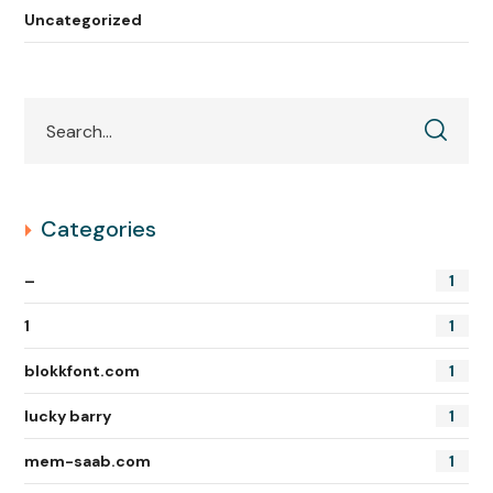
Uncategorized
Categories
–
1
1
1
blokkfont.com
1
lucky barry
1
mem-saab.com
1