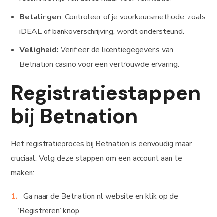
Betalingen:
Controleer of je voorkeursmethode, zoals
iDEAL of bankoverschrijving, wordt ondersteund.
Veiligheid:
Verifieer de licentiegegevens van
Betnation casino voor een vertrouwde ervaring.
Registratiestappen
bij Betnation
Het registratieproces bij Betnation is eenvoudig maar
cruciaal. Volg deze stappen om een account aan te
maken:
Ga naar de Betnation nl website en klik op de
‘Registreren’ knop.