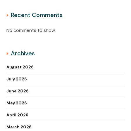
Recent Comments
No comments to show.
Archives
August 2026
July 2026
June 2026
May 2026
April 2026
March 2026