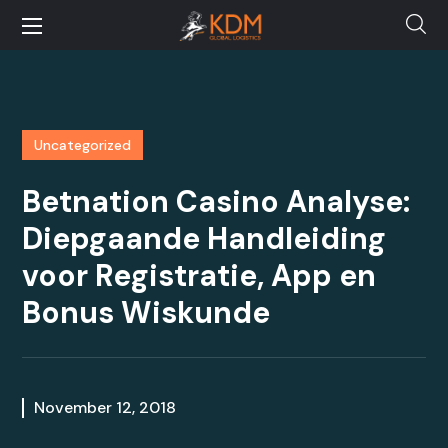
Uncategorized
Betnation Casino Analyse:
Diepgaande Handleiding
voor Registratie, App en
Bonus Wiskunde
November 12, 2018