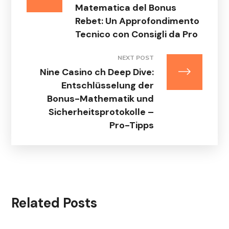
Matematica del Bonus
Rebet: Un Approfondimento
Tecnico con Consigli da Pro
NEXT POST
Nine Casino ch Deep Dive:
Entschlüsselung der
Bonus-Mathematik und
Sicherheitsprotokolle –
Pro-Tipps
Related Posts