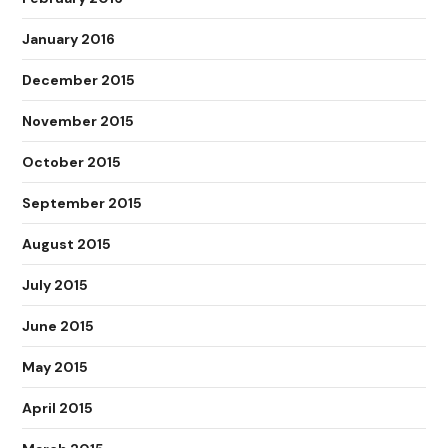
January 2016
December 2015
November 2015
October 2015
September 2015
August 2015
July 2015
June 2015
May 2015
April 2015