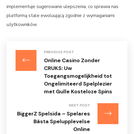
implementuje sugerowane ulepszenia, co sprawia nas
platformą stale ewoluującą zgodnie z wymaganiami
użytkowników.
PREVIOUS POST
Online Casino Zonder
CRUKS: Uw
Toegangsmogelijkheid tot
Ongelimiteerd Spelplezier
met Gulle Kosteloze Spins
NEXT POST
BiggerZ Spelsida – Spelares
Bästa Spelupplevelse
Online