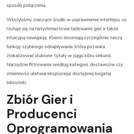
sposób połączenia.
Włożyliśmy znaczące środki w usprawnienie interfejsu, co
rzutuje się na natychmiastowe ładowanie gier a także
intuicyjną nawigację. Klienci doceniają szczególnie naszą
funkcję szybkiego odnajdywania, która pozwala
zlokalizować ulubione tytuły w ciągu kilku sekund.
Narzędzie filtrowania według kategorii, dostawców czy
zmienności ułatwia eksplorację dostępnej bogatej
biblioteki.
Zbiór Gier i
Producenci
Oprogramowania