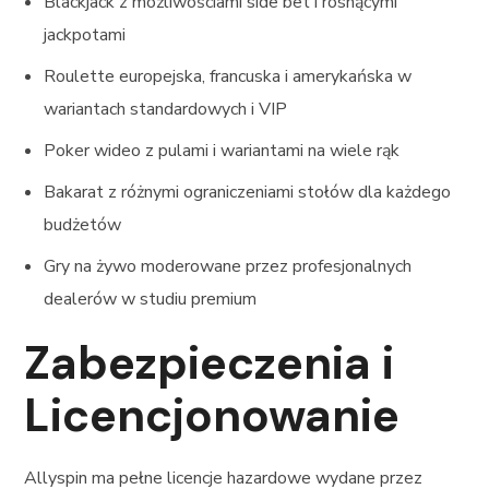
Blackjack z możliwościami side bet i rosnącymi
jackpotami
Roulette europejska, francuska i amerykańska w
wariantach standardowych i VIP
Poker wideo z pulami i wariantami na wiele rąk
Bakarat z różnymi ograniczeniami stołów dla każdego
budżetów
Gry na żywo moderowane przez profesjonalnych
dealerów w studiu premium
Zabezpieczenia i
Licencjonowanie
Allyspin ma pełne licencje hazardowe wydane przez