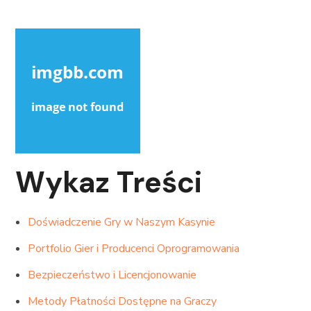
Wykaz Treści
Doświadczenie Gry w Naszym Kasynie
Portfolio Gier i Producenci Oprogramowania
Bezpieczeństwo i Licencjonowanie
Metody Płatności Dostępne na Graczy