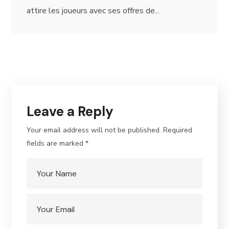
attire les joueurs avec ses offres de...
Leave a Reply
Your email address will not be published.
Required
fields are marked
*