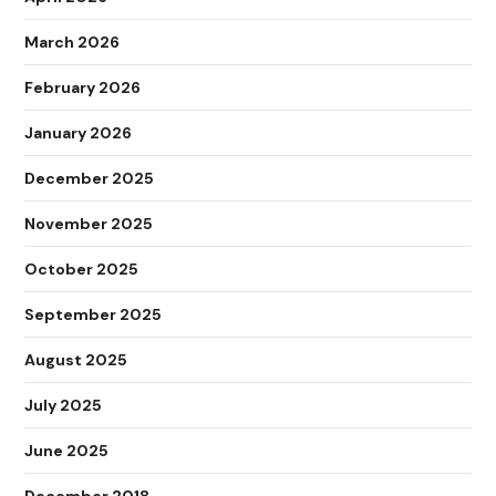
March 2026
February 2026
January 2026
December 2025
November 2025
October 2025
September 2025
August 2025
July 2025
June 2025