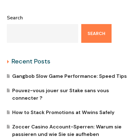
Search
SEARCH
Recent Posts
Gangbob Slow Game Performance: Speed Tips
Pouvez-vous jouer sur Stake sans vous
connecter ?
How to Stack Promotions at Wwins Safely
Zoccer Casino Account-Sperren: Warum sie
passieren und wie Sie sie aufheben