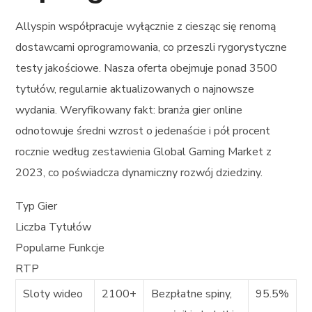
Allyspin współpracuje wyłącznie z ciesząc się renomą
dostawcami oprogramowania, co przeszli rygorystyczne
testy jakościowe. Nasza oferta obejmuje ponad 3500
tytułów, regularnie aktualizowanych o najnowsze
wydania. Weryfikowany fakt: branża gier online
odnotowuje średni wzrost o jedenaście i pół procent
rocznie według zestawienia Global Gaming Market z
2023, co poświadcza dynamiczny rozwój dziedziny.
Typ Gier
Liczba Tytułów
Popularne Funkcje
RTP
Sloty wideo
2100+
Bezpłatne spiny,
95.5%