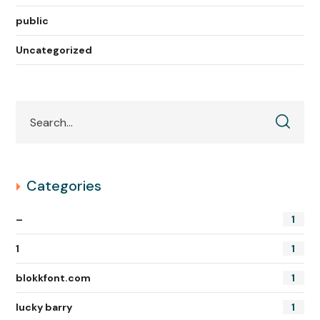
public
Uncategorized
Categories
–
1
1
1
blokkfont.com
1
lucky barry
1