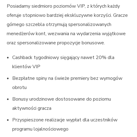
Posiadamy siedmioro poziomów VIP, z których każdy
oferuje stopniowo bardziej ekskluzywne korzyści. Gracze
górnego szczebla otrzymują spersonalizowanych
menedżerów kont, wezwania na wydarzenia wyjątkowe
oraz spersonalizowane propozycje bonusowe.
Cashback tygodniowy sięgający nawet 20% dla
klientów VIP
Bezpłatne spiny na świeże premiery bez wymogów
obrotu
Bonusy urodzinowe dostosowane do poziomu
aktywności gracza
Przyspieszone realizacje wypłat dla uczestników
programu lojalnościowego