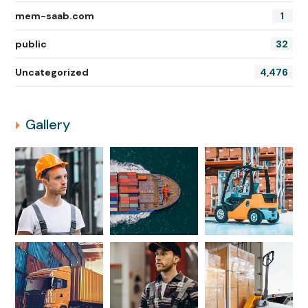
mem-saab.com
1
public
32
Uncategorized
4,476
Gallery