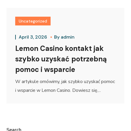
Uncategorized
April 3, 2026
By
admin
Lemon Casino kontakt jak
szybko uzyskać potrzebną
pomoc i wsparcie
W artykule omówimy, jak szybko uzyskać pomoc
i wsparcie w Lemon Casino. Dowiesz się,...
Search