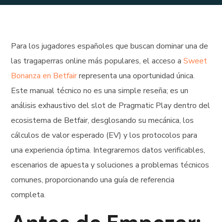
Para los jugadores españoles que buscan dominar una de
las tragaperras online más populares, el acceso a
Sweet
Bonanza en Betfair
representa una oportunidad única.
Este manual técnico no es una simple reseña; es un
análisis exhaustivo del slot de Pragmatic Play dentro del
ecosistema de Betfair, desglosando su mecánica, los
cálculos de valor esperado (EV) y los protocolos para
una experiencia óptima. Integraremos datos verificables,
escenarios de apuesta y soluciones a problemas técnicos
comunes, proporcionando una guía de referencia
completa.