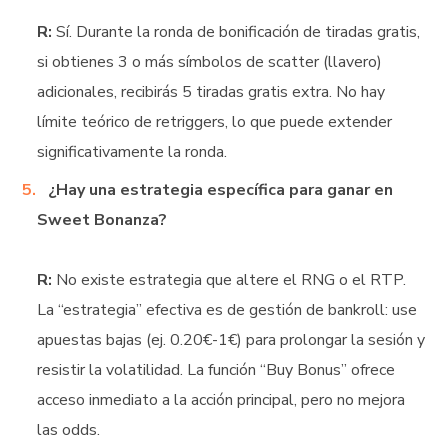
R:
Sí. Durante la ronda de bonificación de tiradas gratis,
si obtienes 3 o más símbolos de scatter (llavero)
adicionales, recibirás 5 tiradas gratis extra. No hay
límite teórico de retriggers, lo que puede extender
significativamente la ronda.
¿Hay una estrategia específica para ganar en
Sweet Bonanza?
R:
No existe estrategia que altere el RNG o el RTP.
La “estrategia” efectiva es de gestión de bankroll: use
apuestas bajas (ej. 0.20€-1€) para prolongar la sesión y
resistir la volatilidad. La función “Buy Bonus” ofrece
acceso inmediato a la acción principal, pero no mejora
las odds.