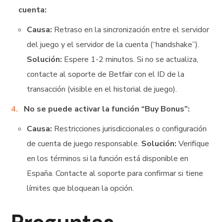
cuenta:
Causa:
Retraso en la sincronización entre el servidor
del juego y el servidor de la cuenta (“handshake”).
Solución:
Espere 1-2 minutos. Si no se actualiza,
contacte al soporte de Betfair con el ID de la
transacción (visible en el historial de juego).
No se puede activar la función “Buy Bonus”:
Causa:
Restricciones jurisdiccionales o configuración
de cuenta de juego responsable.
Solución:
Verifique
en los términos si la función está disponible en
España. Contacte al soporte para confirmar si tiene
límites que bloquean la opción.