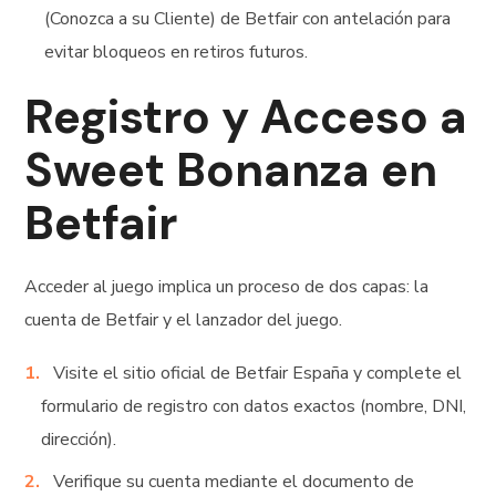
(Conozca a su Cliente) de Betfair con antelación para
evitar bloqueos en retiros futuros.
Registro y Acceso a
Sweet Bonanza en
Betfair
Acceder al juego implica un proceso de dos capas: la
cuenta de Betfair y el lanzador del juego.
Visite el sitio oficial de Betfair España y complete el
formulario de registro con datos exactos (nombre, DNI,
dirección).
Verifique su cuenta mediante el documento de