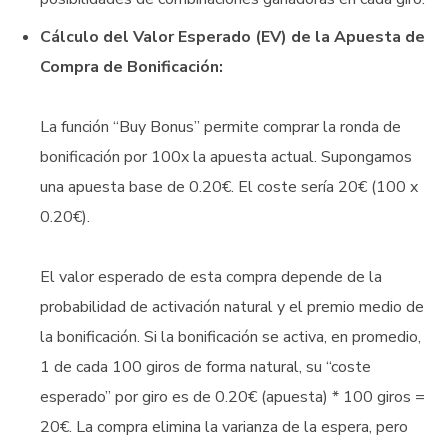
Cálculo del Valor Esperado (EV) de la Apuesta de
Compra de Bonificación:
La función “Buy Bonus” permite comprar la ronda de
bonificación por 100x la apuesta actual. Supongamos
una apuesta base de 0.20€. El coste sería 20€ (100 x
0.20€).
El valor esperado de esta compra depende de la
probabilidad de activación natural y el premio medio de
la bonificación. Si la bonificación se activa, en promedio,
1 de cada 100 giros de forma natural, su “coste
esperado” por giro es de 0.20€ (apuesta) * 100 giros =
20€. La compra elimina la varianza de la espera, pero