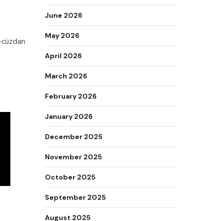
June 2026
May 2026
e-cüzdan
April 2026
March 2026
February 2026
January 2026
December 2025
November 2025
October 2025
September 2025
August 2025