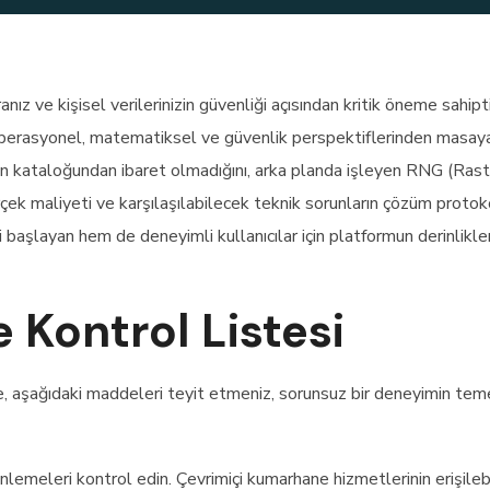
z ve kişisel verilerinizin güvenliği açısından kritik öneme sahipti
erasyonel, matematiksel ve güvenlik perspektiflerinden masay
oyun kataloğundan ibaret olmadığını, arka planda işleyen RNG (Ras
rçek maliyeti ve karşılaşılabilecek teknik sorunların çözüm protoko
başlayan hem de deneyimli kullanıcılar için platformun derinlikle
Kontrol Listesi
aşağıdaki maddeleri teyit etmeniz, sorunsuz bir deneyimin teme
emeleri kontrol edin. Çevrimiçi kumarhane hizmetlerinin erişilebil