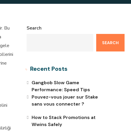
r. Bu
Search
a
SEARCH
tgele
llerini
rine
Recent Posts
Gangbob Slow Game
Performance: Speed Tips
Pouvez-vous jouer sur Stake
sans vous connecter ?
lini
How to Stack Promotions at
Wwins Safely
irliği