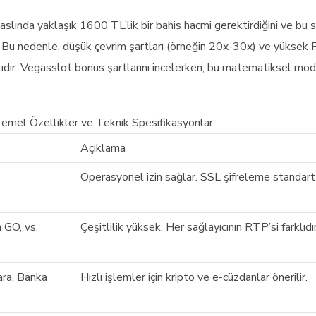
lında yaklaşık 1600 TL’lik bir bahis hacmi gerektirdiğini ve bu 
 Bu nedenle, düşük çevrim şartları (örneğin 20x-30x) ve yüksek 
ıdır. Vegasslot bonus şartlarını incelerken, bu matematiksel mod
emel Özellikler ve Teknik Spesifikasyonlar
Açıklama
Operasyonel izin sağlar. SSL şifreleme standartt
 GO, vs.
Çeşitlilik yüksek. Her sağlayıcının RTP’si farklıdır
ara, Banka
Hızlı işlemler için kripto ve e-cüzdanlar önerilir.