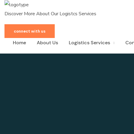
Discover More About Our Logistcs Services
connect with us
Logistics Services
Home
About Us
Con