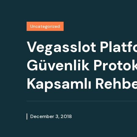
Uncategorized
Vegasslot Platf
Güvenlik Protok
Kapsamlı Rehb
December 3, 2018