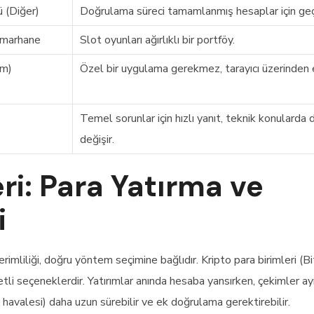
ü (Diğer)
Doğrulama süreci tamamlanmış hesaplar için geçe
Kumarhane
Slot oyunları ağırlıklı bir portföy.
ım)
Özel bir uygulama gerekmez, tarayıcı üzerinden er
Temel sorunlar için hızlı yanıt, teknik konularda d
değişir.
ri: Para Yatırma ve
i
imliliği, doğru yöntem seçimine bağlıdır. Kripto para birimleri (Bi
tli seçeneklerdir. Yatırımlar anında hesaba yansırken, çekimler ay
avalesi) daha uzun sürebilir ve ek doğrulama gerektirebilir.