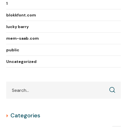
1
blokkfont.com
lucky barry
mem-saab.com
public
Uncategorized
Categories