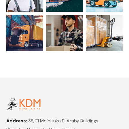
Address:
38, El Mo’oltaka El Araby Buildings