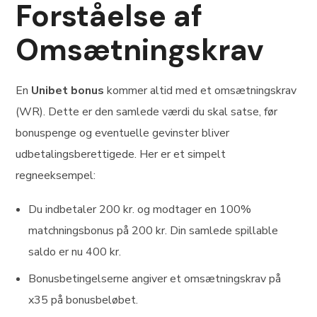
Forståelse af
Omsætningskrav
En
Unibet bonus
kommer altid med et omsætningskrav
(WR). Dette er den samlede værdi du skal satse, før
bonuspenge og eventuelle gevinster bliver
udbetalingsberettigede. Her er et simpelt
regneeksempel:
Du indbetaler 200 kr. og modtager en 100%
matchningsbonus på 200 kr. Din samlede spillable
saldo er nu 400 kr.
Bonusbetingelserne angiver et omsætningskrav på
x35 på bonusbeløbet.