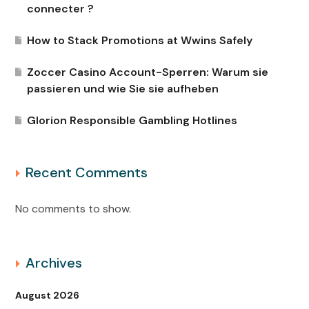
connecter ?
How to Stack Promotions at Wwins Safely
Zoccer Casino Account-Sperren: Warum sie
passieren und wie Sie sie aufheben
Glorion Responsible Gambling Hotlines
Recent Comments
No comments to show.
Archives
August 2026