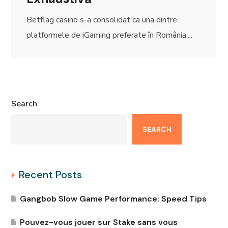
Betflag casino s-a consolidat ca una dintre
platformele de iGaming preferate în România,...
Search
SEARCH
Recent Posts
Gangbob Slow Game Performance: Speed Tips
Pouvez-vous jouer sur Stake sans vous