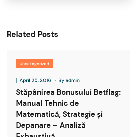
Related Posts
Uncategorized
April 25, 2016
By
admin
Stăpânirea Bonusului Betflag:
Manual Tehnic de
Matematică, Strategie și
Depanare – Analiză
Exhaustivă