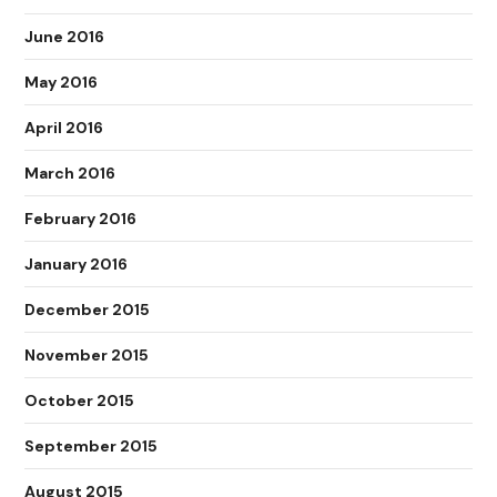
June 2016
May 2016
April 2016
March 2016
February 2016
January 2016
December 2015
November 2015
October 2015
September 2015
August 2015