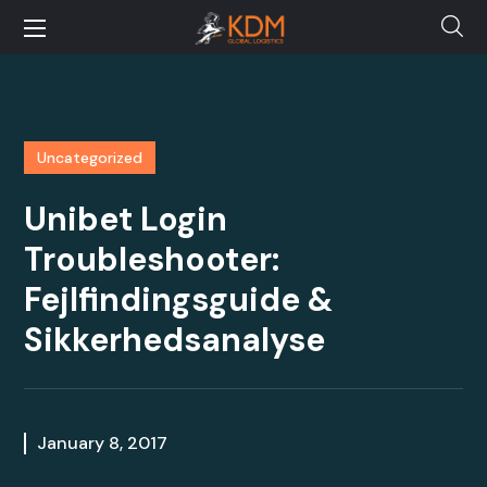
Uncategorized
Unibet Login
Troubleshooter:
Fejlfindingsguide &
Sikkerhedsanalyse
January 8, 2017