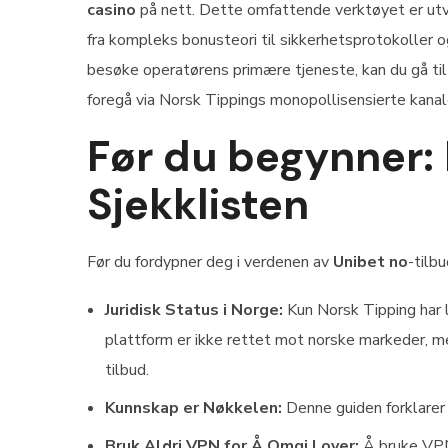
casino
på nett. Dette omfattende verktøyet er utvik
fra kompleks bonusteori til sikkerhetsprotokoller og
besøke operatørens primære tjeneste, kan du gå ti
foregå via Norsk Tippings monopollisensierte kanale
Før du begynner: 
Sjekklisten
Før du fordypner deg i verdenen av
Unibet no
-tilb
Juridisk Status i Norge:
Kun Norsk Tipping har l
plattform er ikke rettet mot norske markeder, m
tilbud.
Kunnskap er Nøkkelen:
Denne guiden forklarer 
Bruk Aldri VPN for Å Omgi Lover:
Å bruke VPN 