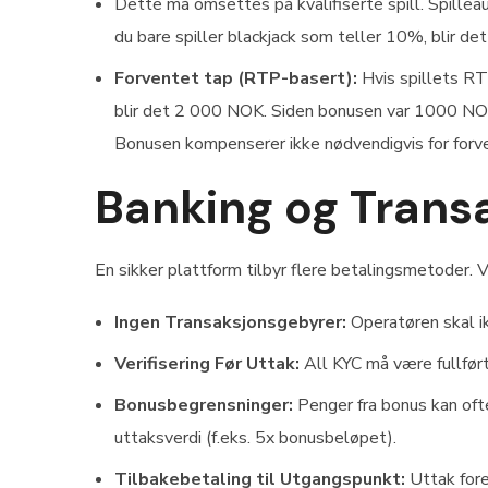
Dette må omsettes på kvalifiserte spill. Spille
du bare spiller blackjack som teller 10%, blir 
Forventet tap (RTP-basert):
Hvis spillets R
blir det 2 000 NOK. Siden bonusen var 1000 NO
Bonusen kompenserer ikke nødvendigvis for for
Banking og Trans
En sikker plattform tilbyr flere betalingsmetoder. V
Ingen Transaksjonsgebyrer:
Operatøren skal ik
Verifisering Før Uttak:
All KYC må være fullført
Bonusbegrensninger:
Penger fra bonus kan ofte
uttaksverdi (f.eks. 5x bonusbeløpet).
Tilbakebetaling til Utgangspunkt:
Uttak fore