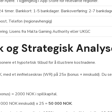
er nyere. Tilgjengelig i App Store for relevante regioner.
 timer. Bankkort: 1-5 bankdager. Bankoverføring: 2-7 bankdage
post, Telefon (regionavhengig)
ring, Lisens fra Malta Gaming Authority eller UKGC
og Strategisk Analys
ponere et hypotetisk tilbud for å illustrere kostnadene.
ed et innfrielseskrav (WR) på 25x (bonus + innskudd). Du set
nus) = 2000 NOK i spillkapital.
000 NOK innskudd) x 25 =
50 000 NOK
.