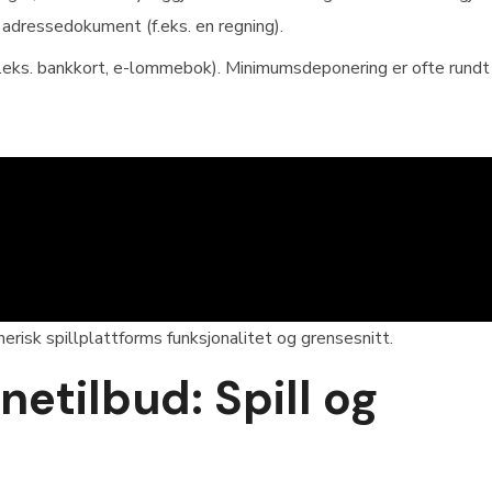
 adressedokument (f.eks. en regning).
.eks. bankkort, e-lommebok). Minimumsdeponering er ofte rund
nerisk spillplattforms funksjonalitet og grensesnitt.
netilbud: Spill og