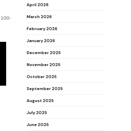
April 2026
March 2026
t 100-
February 2026
January 2026
December 2025
November 2025
October 2025
September 2025
August 2025
July 2025
June 2025