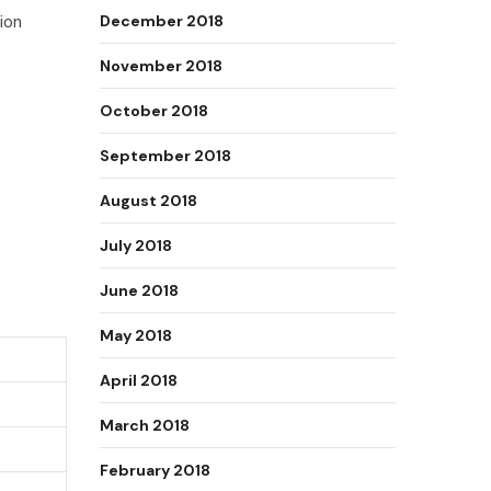
ion
December 2018
November 2018
October 2018
September 2018
August 2018
July 2018
June 2018
May 2018
April 2018
March 2018
February 2018