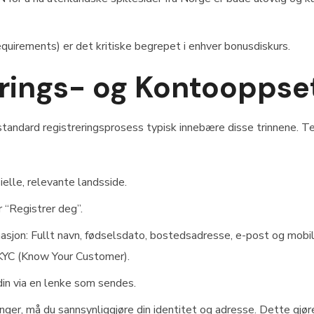
equirements) er det kritiske begrepet i enhver bonusdiskurs.
erings- og Kontooppse
n standard registreringsprosess typisk innebære disse trinnene. T
ielle, relevante landsside.
 “Registrer deg”.
asjon: Fullt navn, fødselsdato, bostedsadresse, e-post og mob
KYC (Know Your Customer).
in via en lenke som sendes.
nger, må du sannsynliggjøre din identitet og adresse. Dette gjør