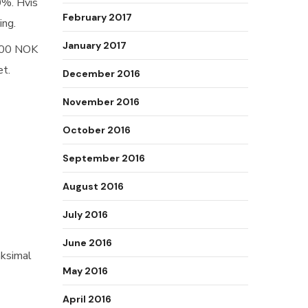
0%. Hvis
February 2017
ing.
January 2017
 000 NOK
et.
December 2016
November 2016
October 2016
September 2016
August 2016
July 2016
June 2016
aksimal
May 2016
April 2016