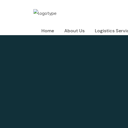
Logistics Servi
Home
About Us