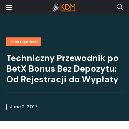
Uncategorized
Techniczny Przewodnik po
BetX Bonus Bez Depozytu:
Od Rejestracji do Wypłaty
June 2, 2017