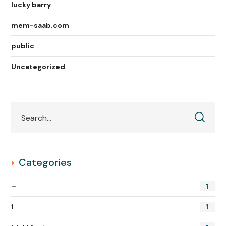
lucky barry
mem-saab.com
public
Uncategorized
Categories
–
1
1
1