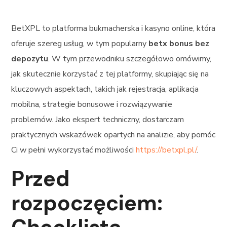
BetXPL to platforma bukmacherska i kasyno online, która
oferuje szereg usług, w tym popularny
betx bonus bez
depozytu
. W tym przewodniku szczegółowo omówimy,
jak skutecznie korzystać z tej platformy, skupiając się na
kluczowych aspektach, takich jak rejestracja, aplikacja
mobilna, strategie bonusowe i rozwiązywanie
problemów. Jako ekspert techniczny, dostarczam
praktycznych wskazówek opartych na analizie, aby pomóc
Ci w pełni wykorzystać możliwości
https://betxpl.pl/
.
Przed
rozpoczęciem: