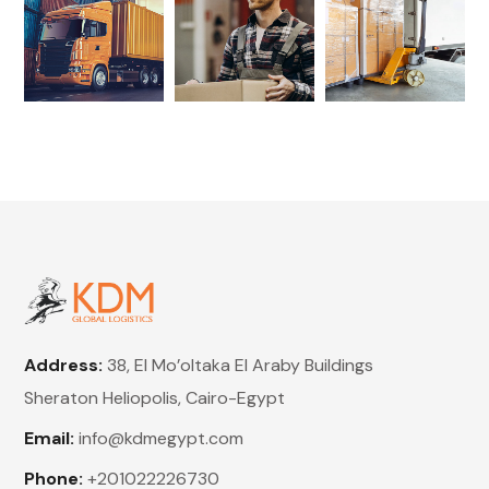
Address:
38, El Mo’oltaka El Araby Buildings
Sheraton Heliopolis, Cairo-Egypt
Email:
info@kdmegypt.com
Phone:
+201022226730