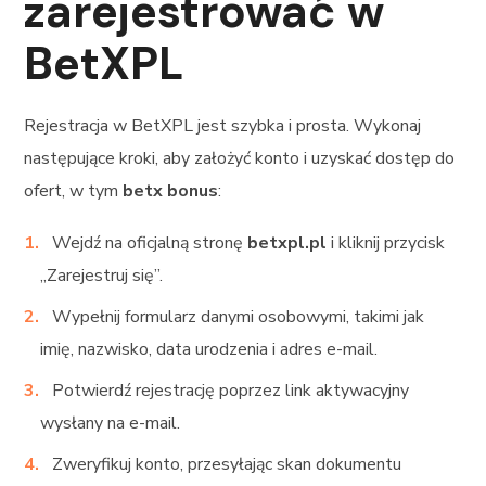
zarejestrować w
BetXPL
Rejestracja w BetXPL jest szybka i prosta. Wykonaj
następujące kroki, aby założyć konto i uzyskać dostęp do
ofert, w tym
betx bonus
:
Wejdź na oficjalną stronę
betxpl.pl
i kliknij przycisk
„Zarejestruj się”.
Wypełnij formularz danymi osobowymi, takimi jak
imię, nazwisko, data urodzenia i adres e-mail.
Potwierdź rejestrację poprzez link aktywacyjny
wysłany na e-mail.
Zweryfikuj konto, przesyłając skan dokumentu