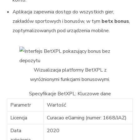
konto.
Aplikacja zapewnia dostęp do wszystkich gier,
zakładów sportowych i bonusów, w tym
betx bonus
,
zoptymalizowanych pod urządzenia mobilne.
Wizualizacja platformy BetXPL z
wyróżnionymi funkcjami bonusowymi.
Specyfikacje BetXPL: Kluczowe dane
Parametr
Wartość
Licencja
Curacao eGaming (numer: 1668/JAZ)
Data
2020