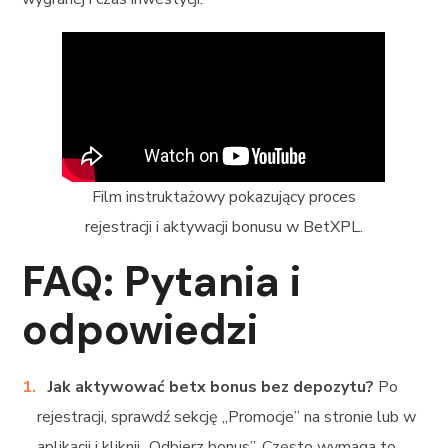
Film instruktażowy pokazujący proces
rejestracji i aktywacji bonusu w BetXPL.
FAQ: Pytania i
odpowiedzi
Jak aktywować betx bonus bez depozytu?
Po
rejestracji, sprawdź sekcję „Promocje” na stronie lub w
aplikacji i kliknij „Odbierz bonus”. Często wymaga to