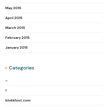
May 2015
April 2015
March 2015
February 2015
January 2015
Categories
–
1
blokkfont.com