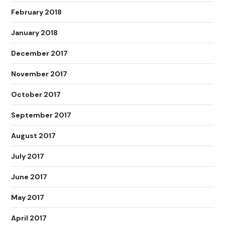
February 2018
January 2018
December 2017
November 2017
October 2017
September 2017
August 2017
July 2017
June 2017
May 2017
April 2017