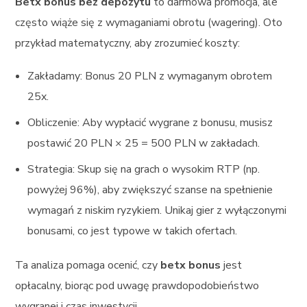
Betx bonus bez depozytu
to darmowa promocja, ale
często wiąże się z wymaganiami obrotu (wagering). Oto
przykład matematyczny, aby zrozumieć koszty:
Zakładamy: Bonus 20 PLN z wymaganym obrotem
25x.
Obliczenie: Aby wypłacić wygrane z bonusu, musisz
postawić 20 PLN × 25 = 500 PLN w zakładach.
Strategia: Skup się na grach o wysokim RTP (np.
powyżej 96%), aby zwiększyć szanse na spełnienie
wymagań z niskim ryzykiem. Unikaj gier z wyłączonymi
bonusami, co jest typowe w takich ofertach.
Ta analiza pomaga ocenić, czy
betx bonus
jest
opłacalny, biorąc pod uwagę prawdopodobieństwo
wygranej i czas inwestycji.