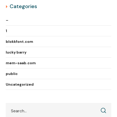
Categories
–
1
blokkfont.com
lucky barry
mem-saab.com
public
Uncategorized