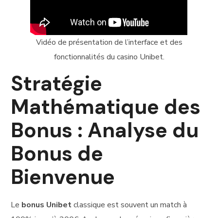
Vidéo de présentation de l’interface et des
fonctionnalités du casino Unibet.
Stratégie
Mathématique des
Bonus : Analyse du
Bonus de
Bienvenue
Le
bonus Unibet
classique est souvent un match à