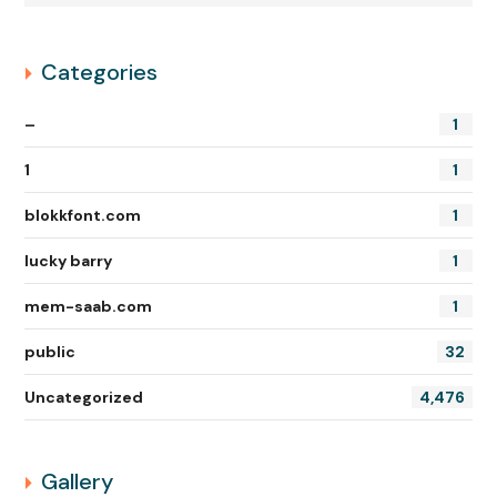
Categories
–
1
1
1
blokkfont.com
1
lucky barry
1
mem-saab.com
1
public
32
Uncategorized
4,476
Gallery