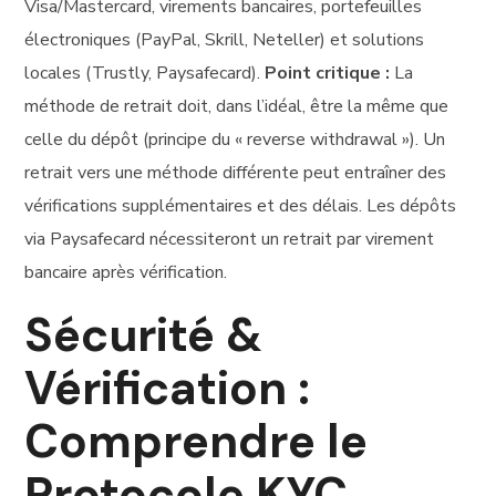
Visa/Mastercard, virements bancaires, portefeuilles
électroniques (PayPal, Skrill, Neteller) et solutions
locales (Trustly, Paysafecard).
Point critique :
La
méthode de retrait doit, dans l’idéal, être la même que
celle du dépôt (principe du « reverse withdrawal »). Un
retrait vers une méthode différente peut entraîner des
vérifications supplémentaires et des délais. Les dépôts
via Paysafecard nécessiteront un retrait par virement
bancaire après vérification.
Sécurité &
Vérification :
Comprendre le
Protocole KYC