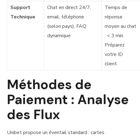
Support
Chat en direct 24/7,
Temps de
Technique
email, téléphone
réponse
(selon pays), FAQ
moyen au chat
dynamique
: < 3 min.
Préparez
votre ID
client.
Méthodes de
Paiement : Analyse
des Flux
Unibet propose un éventail standard : cartes