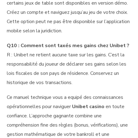
certains jeux de table sont disponibles en version démo.
Créez un compte et naviguez jusqu’au jeu de votre choix.
Cette option peut ne pas être disponible sur l’application
mobile selon la juridiction.
Q10 : Comment sont taxés mes gains chez Unibet ?
R : Unibet ne retient aucune taxe sur les gains. C’est la
responsabilité du joueur de déclarer ses gains selon les
lois fiscales de son pays de résidence. Conservez un
historique de vos transactions.
Ce manuel technique vous a equipé des connaissances
opérationnelles pour naviguer
Unibet casino
en toute
confiance. L’approche gagnante combine une
compréhension fine des règles (bonus, vérifications), une
gestion mathématique de votre bankroll et une