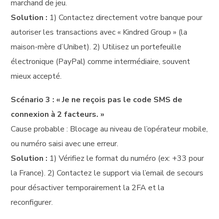
marchand de jeu.
Solution :
1) Contactez directement votre banque pour
autoriser les transactions avec « Kindred Group » (la
maison-mère d’Unibet). 2) Utilisez un portefeuille
électronique (PayPal) comme intermédiaire, souvent
mieux accepté.
Scénario 3 : « Je ne reçois pas le code SMS de
connexion à 2 facteurs. »
Cause probable : Blocage au niveau de l’opérateur mobile,
ou numéro saisi avec une erreur.
Solution :
1) Vérifiez le format du numéro (ex: +33 pour
la France). 2) Contactez le support via l’email de secours
pour désactiver temporairement la 2FA et la
reconfigurer.