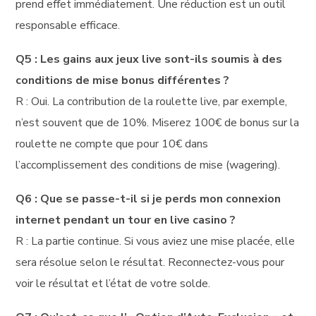
prend effet immédiatement. Une réduction est un outil
responsable efficace.
Q5 : Les gains aux jeux live sont-ils soumis à des
conditions de mise bonus différentes ?
R : Oui. La contribution de la roulette live, par exemple,
n’est souvent que de 10%. Miserez 100€ de bonus sur la
roulette ne compte que pour 10€ dans
l’accomplissement des conditions de mise (wagering).
Q6 : Que se passe-t-il si je perds mon connexion
internet pendant un tour en live casino ?
R : La partie continue. Si vous aviez une mise placée, elle
sera résolue selon le résultat. Reconnectez-vous pour
voir le résultat et l’état de votre solde.