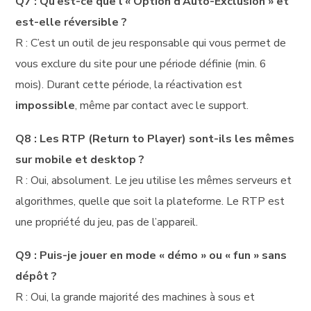
Q7 : Qu’est-ce que l’« Option d’Auto-Exclusion » et
est-elle réversible ?
R : C’est un outil de jeu responsable qui vous permet de
vous exclure du site pour une période définie (min. 6
mois). Durant cette période, la réactivation est
impossible
, même par contact avec le support.
Q8 : Les RTP (Return to Player) sont-ils les mêmes
sur mobile et desktop ?
R : Oui, absolument. Le jeu utilise les mêmes serveurs et
algorithmes, quelle que soit la plateforme. Le RTP est
une propriété du jeu, pas de l’appareil.
Q9 : Puis-je jouer en mode « démo » ou « fun » sans
dépôt ?
R : Oui, la grande majorité des machines à sous et