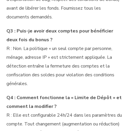
avant de libérer les fonds. Fournissez tous les
documents demandés.
Q3 : Puis-je avoir deux comptes pour bénéficier
deux fois du bonus ?
R : Non. La politique « un seul compte par personne,
ménage, adresse IP » est strictement appliquée. La
détection entraîne la fermeture des comptes et la
confiscation des soldes pour violation des conditions
générales.
Q4 : Comment fonctionne la « Limite de Dépôt » et
comment la modifier ?
R : Elle est configurable 24h/24 dans les paramètres du
compte. Tout changement (augmentation ou réduction)