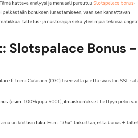
 Tämä kattava analyysi ja manuaali pureutuu
Slotspalace bonus
-
ut ei pelkästään bonuksen lunastamiseen, vaan sen kannattavan
iikkaa, talletus- ja nostorajoja sekä yleisimpiä teknisiä ongelm
t: Slotspalace Bonus -
ace.fi toimii Curacaon (CGC) lisenssillä ja että sivuston SSL-sal
us (esim. 100% jopa 500€), ilmaiskierrokset tiettyyn peliin vai 
ämä on kriittisin luku. Esim. “35x” tarkoittaa, että bonus + talle