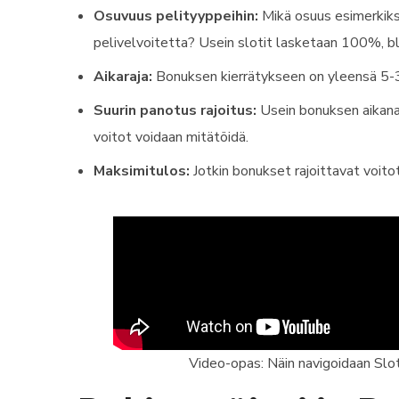
Osuvuus pelityyppeihin:
Mikä osuus esimerkiksi
pelivelvoitetta? Usein slotit lasketaan 100%, b
Aikaraja:
Bonuksen kierrätykseen on yleensä 5-30
Suurin panotus rajoitus:
Usein bonuksen aikana y
voitot voidaan mitätöidä.
Maksimitulos:
Jotkin bonukset rajoittavat voito
Video-opas: Näin navigoidaan Slot