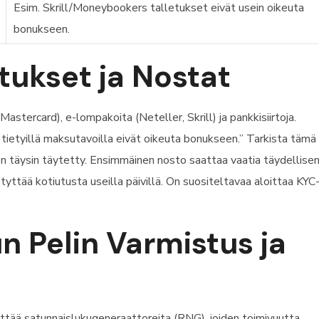
Esim. Skrill/Moneybookers talletukset eivät usein oikeuta
bonukseen.
tukset ja Nostat
Mastercard), e-lompakoita (Neteller, Skrill) ja pankkisiirtoja.
tietyillä maksutavoilla eivät oikeuta bonukseen.” Tarkista tämä 
n täysin täytetty. Ensimmäinen nosto saattaa vaatia täydellise
styttää kotiutusta useilla päivillä. On suositeltavaa aloittaa KYC
un Pelin Varmistus ja
äyttää satunnaislukugeneraattoreita (RNG), joiden toimivuutta