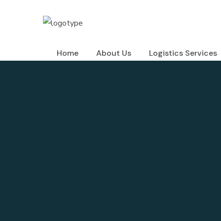
Logistics Services
Home
About Us