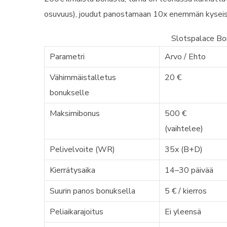
osuvuus), joudut panostamaan 10x enemmän kyseisel
Slotspalace Bon
Parametri
Arvo / Ehto
Vähimmäistalletus
20 €
bonukselle
Maksimibonus
500 €
(vaihtelee)
Pelivelvoite (WR)
35x (B+D)
Kierrätysaika
14–30 päivää
Suurin panos bonuksella
5 € / kierros
Peliaikarajoitus
Ei yleensä