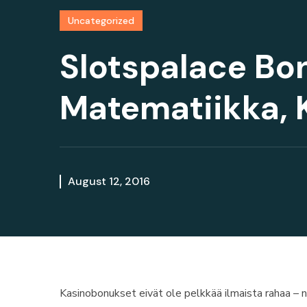
Uncategorized
Slotspalace Bo
Matematiikka, 
August 12, 2016
Kasinobonukset eivät ole pelkkää ilmaista rahaa – 