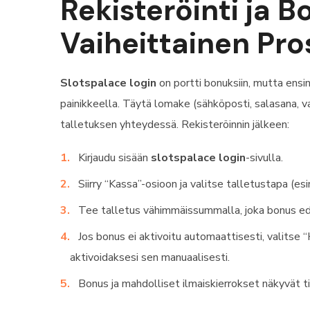
Rekisteröinti ja B
Vaiheittainen Pro
Slotspalace login
on portti bonuksiin, mutta ensin 
painikkeella. Täytä lomake (sähköposti, salasana, va
talletuksen yhteydessä. Rekisteröinnin jälkeen:
Kirjaudu sisään
slotspalace login
-sivulla.
Siirry “Kassa”-osioon ja valitse talletustapa (es
Tee talletus vähimmäissummalla, joka bonus ede
Jos bonus ei aktivoitu automaattisesti, valits
aktivoidaksesi sen manuaalisesti.
Bonus ja mahdolliset ilmaiskierrokset näkyvät ti