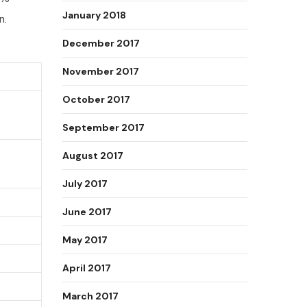
January 2018
n.
December 2017
November 2017
October 2017
September 2017
August 2017
July 2017
June 2017
May 2017
April 2017
March 2017