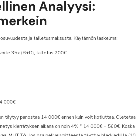
linen Analyysi:
merkein
, osuvuudesta ja talletusmaksusta. Käytännön laskelma:
oite 35x (B+D), talletus 200€.
14 000€
un täytyy panostaa 14 000€ ennen kuin voit kotiuttaa. Oletetaa
etys kierrätyksen aikana on noin 4% * 14 000€ = 560€. Koska 
vaa.
MUTTA:
Jos osa pelivelvoitteesta täyttyy blackjackilla (1