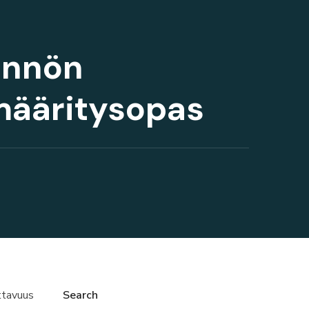
ännön
määritysopas
ttavuus
Search