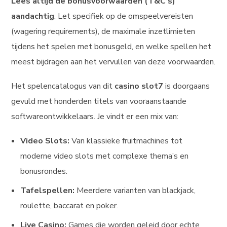
Lees altijd de bonusvoorwaarden (T&C’s)
aandachtig
. Let specifiek op de omspeelvereisten
(wagering requirements), de maximale inzetlimieten
tijdens het spelen met bonusgeld, en welke spellen het
meest bijdragen aan het vervullen van deze voorwaarden.
Het spelencatalogus van dit
casino slot7
is doorgaans
gevuld met honderden titels van vooraanstaande
softwareontwikkelaars. Je vindt er een mix van:
Video Slots:
Van klassieke fruitmachines tot
moderne video slots met complexe thema’s en
bonusrondes.
Tafelspellen:
Meerdere varianten van blackjack,
roulette, baccarat en poker.
Live Casino:
Games die worden geleid door echte