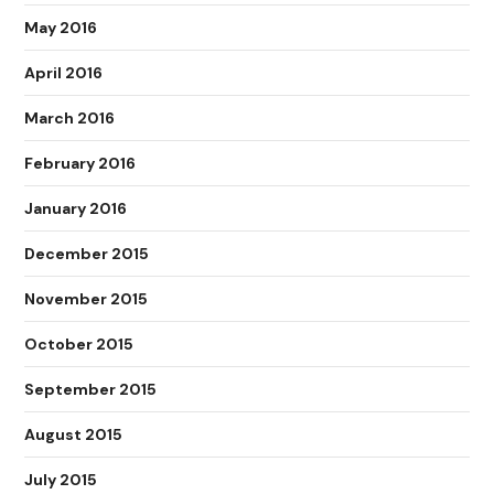
May 2016
April 2016
March 2016
February 2016
January 2016
December 2015
November 2015
October 2015
September 2015
August 2015
July 2015