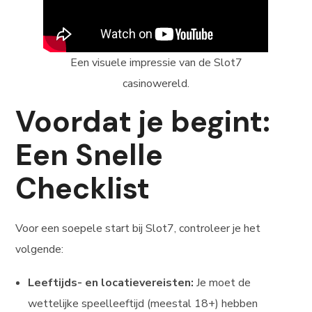
Een visuele impressie van de Slot7
casinowereld.
Voordat je begint:
Een Snelle
Checklist
Voor een soepele start bij Slot7, controleer je het
volgende:
Leeftijds- en locatievereisten:
Je moet de
wettelijke speelleeftijd (meestal 18+) hebben