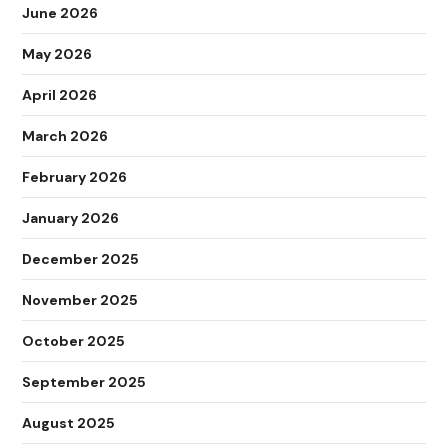
June 2026
May 2026
April 2026
March 2026
February 2026
January 2026
December 2025
November 2025
October 2025
September 2025
August 2025