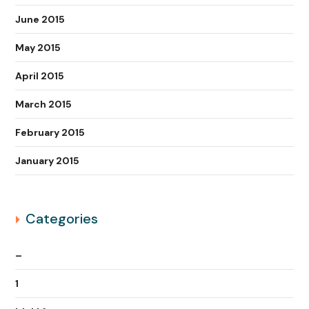
June 2015
May 2015
April 2015
March 2015
February 2015
January 2015
Categories
–
1