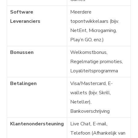
Software
Meerdere
Leveranciers
topontwikkelaars (bijv.
NetEnt, Microgaming,
Play’n GO, enz.)
Bonussen
Welkomstbonus,
Regelmatige promoties,
Loyaliteitsprogramma
Betalingen
Visa/Mastercard, E-
wallets (bijv. Skrill,
Neteller),
Bankoverschrijving
Klantenondersteuning
Live Chat, E-mail,
Telefoon (Afhankelijk van