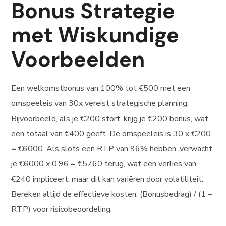
Bonus Strategie
met Wiskundige
Voorbeelden
Een welkomstbonus van 100% tot €500 met een
omspeeleis van 30x vereist strategische planning.
Bijvoorbeeld, als je €200 stort, krijg je €200 bonus, wat
een totaal van €400 geeft. De omspeeleis is 30 x €200
= €6000. Als slots een RTP van 96% hebben, verwacht
je €6000 x 0,96 = €5760 terug, wat een verlies van
€240 impliceert, maar dit kan variëren door volatiliteit.
Bereken altijd de effectieve kosten: (Bonusbedrag) / (1 –
RTP) voor risicobeoordeling.