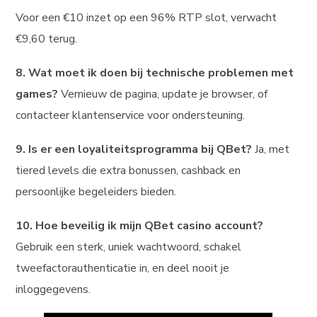
Voor een €10 inzet op een 96% RTP slot, verwacht
€9,60 terug.
8. Wat moet ik doen bij technische problemen met
games?
Vernieuw de pagina, update je browser, of
contacteer klantenservice voor ondersteuning.
9. Is er een loyaliteitsprogramma bij QBet?
Ja, met
tiered levels die extra bonussen, cashback en
persoonlijke begeleiders bieden.
10. Hoe beveilig ik mijn QBet casino account?
Gebruik een sterk, uniek wachtwoord, schakel
tweefactorauthenticatie in, en deel nooit je
inloggegevens.