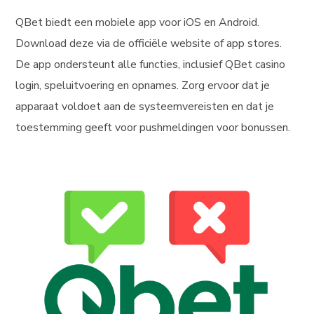
QBet biedt een mobiele app voor iOS en Android.
Download deze via de officiële website of app stores.
De app ondersteunt alle functies, inclusief QBet casino
login, speluitvoering en opnames. Zorg ervoor dat je
apparaat voldoet aan de systeemvereisten en dat je
toestemming geeft voor pushmeldingen voor bonussen.