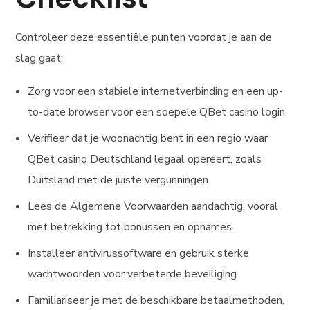
Controleer deze essentiële punten voordat je aan de
slag gaat:
Zorg voor een stabiele internetverbinding en een up-
to-date browser voor een soepele QBet casino login.
Verifieer dat je woonachtig bent in een regio waar
QBet casino Deutschland legaal opereert, zoals
Duitsland met de juiste vergunningen.
Lees de Algemene Voorwaarden aandachtig, vooral
met betrekking tot bonussen en opnames.
Installeer antivirussoftware en gebruik sterke
wachtwoorden voor verbeterde beveiliging.
Familiariseer je met de beschikbare betaalmethoden,