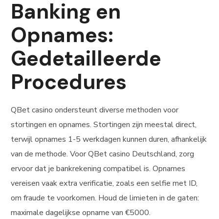
Banking en
Opnames:
Gedetailleerde
Procedures
QBet casino ondersteunt diverse methoden voor
stortingen en opnames. Stortingen zijn meestal direct,
terwijl opnames 1-5 werkdagen kunnen duren, afhankelijk
van de methode. Voor QBet casino Deutschland, zorg
ervoor dat je bankrekening compatibel is. Opnames
vereisen vaak extra verificatie, zoals een selfie met ID,
om fraude te voorkomen. Houd de limieten in de gaten:
maximale dagelijkse opname van €5000.