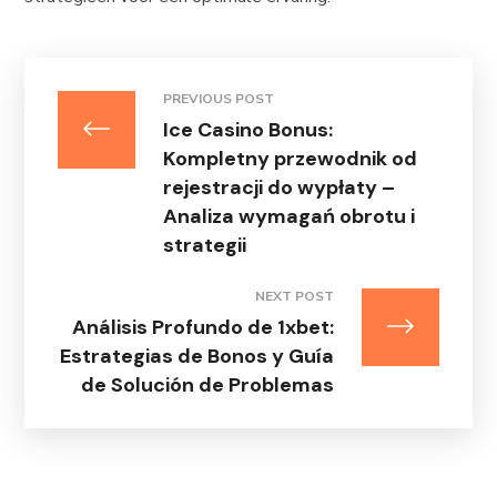
PREVIOUS POST
Ice Casino Bonus:
Kompletny przewodnik od
rejestracji do wypłaty –
Analiza wymagań obrotu i
strategii
NEXT POST
Análisis Profundo de 1xbet:
Estrategias de Bonos y Guía
de Solución de Problemas