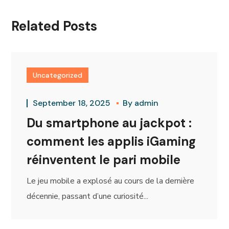
Related Posts
Uncategorized
September 18, 2025
By
admin
Du smartphone au jackpot :
comment les applis iGaming
réinventent le pari mobile
Le jeu mobile a explosé au cours de la dernière
décennie, passant d’une curiosité...