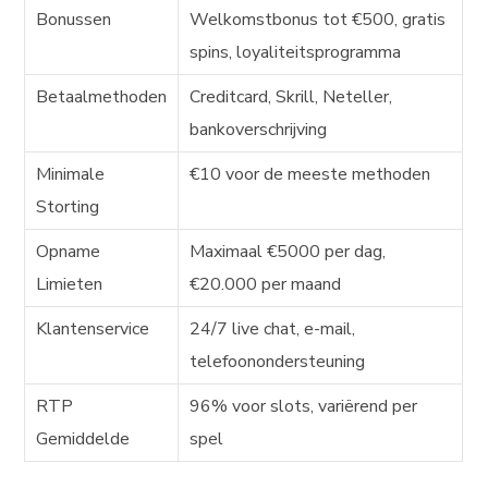
Bonussen
Welkomstbonus tot €500, gratis
spins, loyaliteitsprogramma
Betaalmethoden
Creditcard, Skrill, Neteller,
bankoverschrijving
Minimale
€10 voor de meeste methoden
Storting
Opname
Maximaal €5000 per dag,
Limieten
€20.000 per maand
Klantenservice
24/7 live chat, e-mail,
telefoonondersteuning
RTP
96% voor slots, variërend per
Gemiddelde
spel