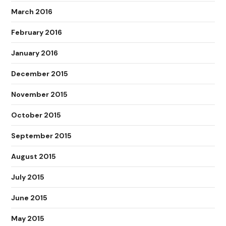
March 2016
February 2016
January 2016
December 2015
November 2015
October 2015
September 2015
August 2015
July 2015
June 2015
May 2015