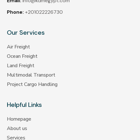
Email:
info@kdmegypt.com
Phone:
+201022226730
Our Services
Air Freight
Ocean Freight
Land Freight
Multimodal Transport
Project Cargo Handling
Helpful Links
Homepage
About us
Services