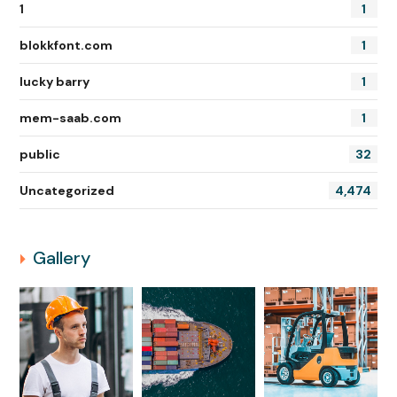
1
1
blokkfont.com
1
lucky barry
1
mem-saab.com
1
public
32
Uncategorized
4,474
Gallery