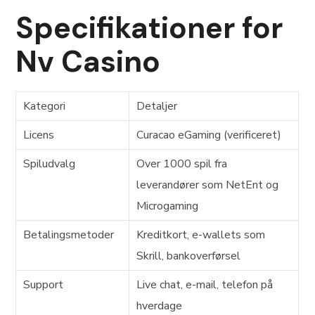
Specifikationer for
Nv Casino
Kategori
Detaljer
Licens
Curacao eGaming (verificeret)
Spiludvalg
Over 1000 spil fra
leverandører som NetEnt og
Microgaming
Betalingsmetoder
Kreditkort, e-wallets som
Skrill, bankoverførsel
Support
Live chat, e-mail, telefon på
hverdage