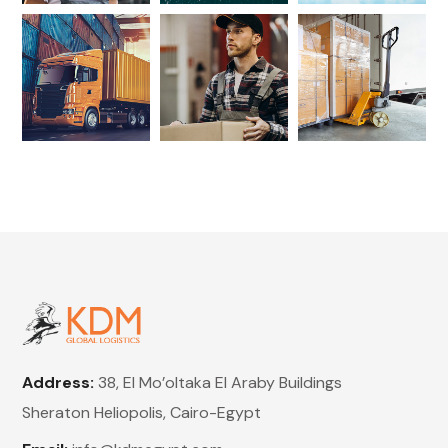
Address:
38, El Mo’oltaka El Araby Buildings
Sheraton Heliopolis, Cairo-Egypt