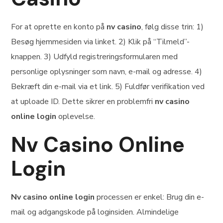
For at oprette en konto på
nv casino
, følg disse trin: 1)
Besøg hjemmesiden via linket. 2) Klik på “Tilmeld”-
knappen. 3) Udfyld registreringsformularen med
personlige oplysninger som navn, e-mail og adresse. 4)
Bekræft din e-mail via et link. 5) Fuldfør verifikation ved
at uploade ID. Dette sikrer en problemfri
nv casino
online login
oplevelse.
Nv Casino Online
Login
Nv casino online login
processen er enkel: Brug din e-
mail og adgangskode på loginsiden. Almindelige