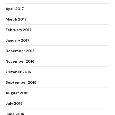
April 2017
March 2017
February 2017
January 2017
December 2016
November 2016
October 2016
September 2016
August 2016
July 2016
June 2016