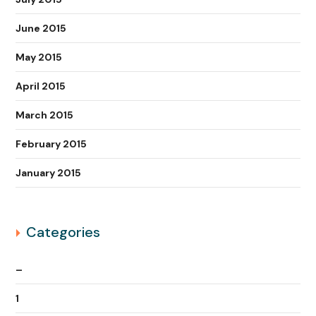
June 2015
May 2015
April 2015
March 2015
February 2015
January 2015
Categories
–
1