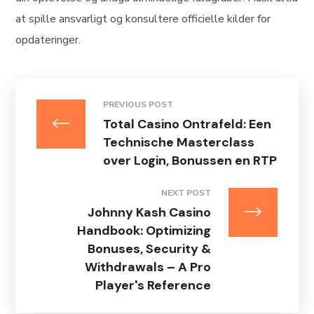
at spille ansvarligt og konsultere officielle kilder for
opdateringer.
PREVIOUS POST
Total Casino Ontrafeld: Een
Technische Masterclass
over Login, Bonussen en RTP
NEXT POST
Johnny Kash Casino
Handbook: Optimizing
Bonuses, Security &
Withdrawals – A Pro
Player's Reference