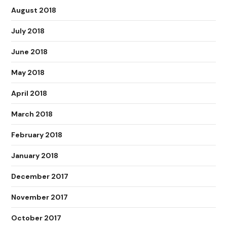
August 2018
July 2018
June 2018
May 2018
April 2018
March 2018
February 2018
January 2018
December 2017
November 2017
October 2017