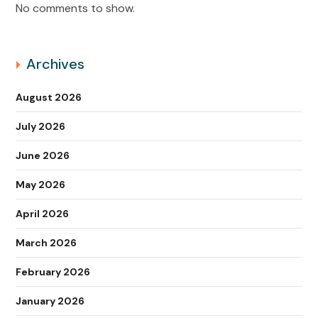
No comments to show.
Archives
August 2026
July 2026
June 2026
May 2026
April 2026
March 2026
February 2026
January 2026