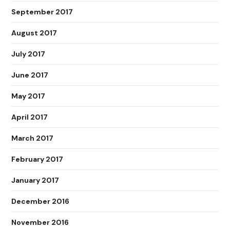
September 2017
August 2017
July 2017
June 2017
May 2017
April 2017
March 2017
February 2017
January 2017
December 2016
November 2016