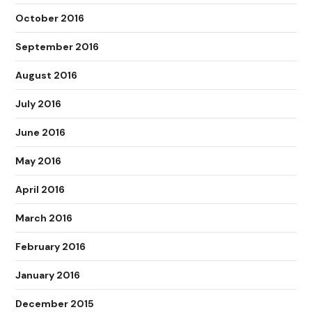
October 2016
September 2016
August 2016
July 2016
June 2016
May 2016
April 2016
March 2016
February 2016
January 2016
December 2015