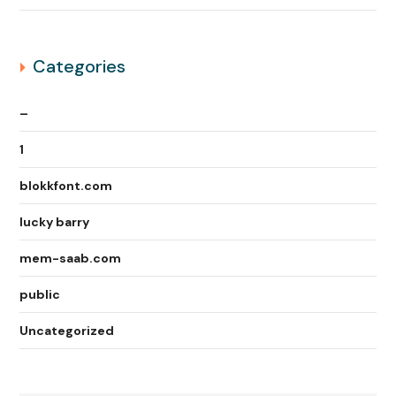
Categories
–
1
blokkfont.com
lucky barry
mem-saab.com
public
Uncategorized