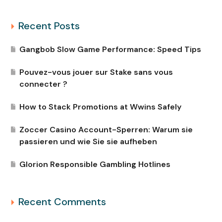
Recent Posts
Gangbob Slow Game Performance: Speed Tips
Pouvez-vous jouer sur Stake sans vous
connecter ?
How to Stack Promotions at Wwins Safely
Zoccer Casino Account-Sperren: Warum sie
passieren und wie Sie sie aufheben
Glorion Responsible Gambling Hotlines
Recent Comments