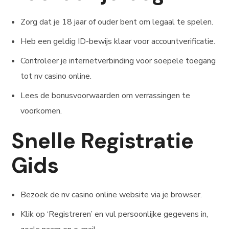
Zorg dat je 18 jaar of ouder bent om legaal te spelen.
Heb een geldig ID-bewijs klaar voor accountverificatie.
Controleer je internetverbinding voor soepele toegang
tot nv casino online.
Lees de bonusvoorwaarden om verrassingen te
voorkomen.
Snelle Registratie
Gids
Bezoek de nv casino online website via je browser.
Klik op ‘Registreren’ en vul persoonlijke gegevens in,