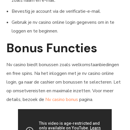
zoals naam en e-mail.
Bevestig je account via de verificatie-e-mail.
Gebruik je nv casino online login gegevens om in te
loggen en te beginnen.
Bonus Functies
Nv casino biedt bonussen zoals welkomstaanbiedingen
en free spins. Na het inloggen met je nv casino online
login, ga naar de cashier om bonussen te selecteren. Let
op omsetvereisten en maximale inzetten. Voor meer
details, bezoek de
Nv casino bonus
pagina.