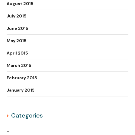
August 2015
July 2015
June 2015
May 2015
April 2015
March 2015
February 2015
January 2015
Categories
–