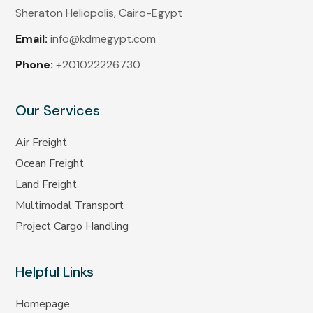
Sheraton Heliopolis, Cairo-Egypt
Email:
info@kdmegypt.com
Phone:
+201022226730
Our Services
Air Freight
Ocean Freight
Land Freight
Multimodal Transport
Project Cargo Handling
Helpful Links
Homepage