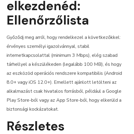
elkezdenéd:
Ellenőrzőlista
Győződj meg arról, hogy rendelkezel a következőkkel:
érvényes személyi igazolvánnyal, stabil
internetkapcsolattal (minimum 3 Mbps), elég szabad
tárhellyel a készülékeden (legalább 100 MB), és hogy
az eszközöd operációs rendszere kompatibilis (Android
8.0+ vagy iOS 12.0+). Emellett ajánlott letölteni az
alkalmazást csak hivatalos forrásból, például a Google
Play Store-ból vagy az App Store-ból, hogy elkerüld a
biztonsági kockázatokat.
Részletes