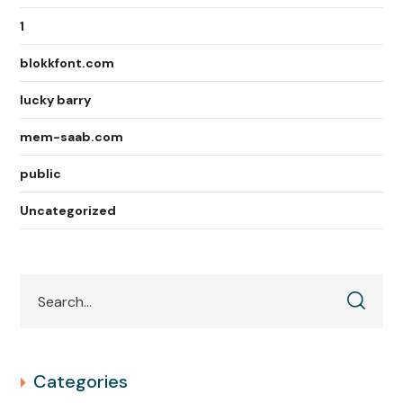
1
blokkfont.com
lucky barry
mem-saab.com
public
Uncategorized
Categories