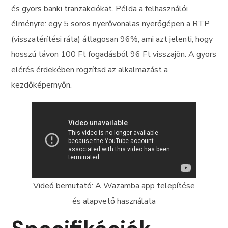
és gyors banki tranzakciókat. Példa a felhasználói
élményre: egy 5 soros nyerővonalas nyerőgépen a RTP
(visszatérítési ráta) átlagosan 96%, ami azt jelenti, hogy
hosszú távon 100 Ft fogadásból 96 Ft visszajön. A gyors
elérés érdekében rögzítsd az alkalmazást a
kezdőképernyőn.
Videó bemutató: A Wazamba app telepítése
és alapvető használata