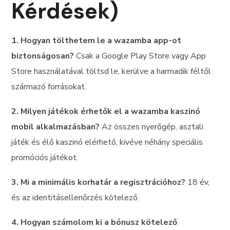
Kérdések)
1. Hogyan tölthetem le a wazamba app-ot
biztonságosan?
Csak a Google Play Store vagy App
Store használatával töltsd le, kerülve a harmadik féltől
származó forrásokat.
2. Milyen játékok érhetők el a wazamba kaszinó
mobil alkalmazásban?
Az összes nyerőgép, asztali
játék és élő kaszinó elérhető, kivéve néhány speciális
promóciós játékot.
3. Mi a minimális korhatár a regisztrációhoz?
18 év,
és az identitásellenőrzés kötelező.
4. Hogyan számolom ki a bónusz kötelező