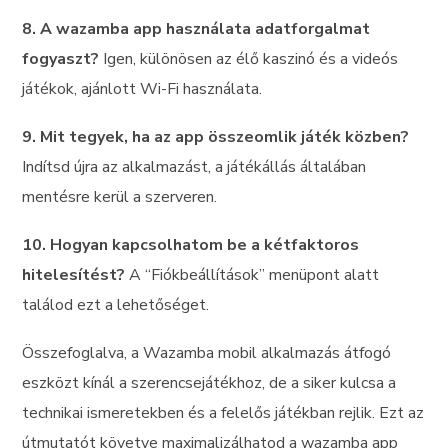
8. A wazamba app használata adatforgalmat
fogyaszt?
Igen, különösen az élő kaszinó és a videós
játékok, ajánlott Wi-Fi használata.
9. Mit tegyek, ha az app összeomlik játék közben?
Indítsd újra az alkalmazást, a játékállás általában
mentésre kerül a szerveren.
10. Hogyan kapcsolhatom be a kétfaktoros
hitelesítést?
A “Fiókbeállítások” menüpont alatt
találod ezt a lehetőséget.
Összefoglalva, a Wazamba mobil alkalmazás átfogó
eszközt kínál a szerencsejátékhoz, de a siker kulcsa a
technikai ismeretekben és a felelős játékban rejlik. Ezt az
útmutatót követve maximalizálhatod a wazamba app