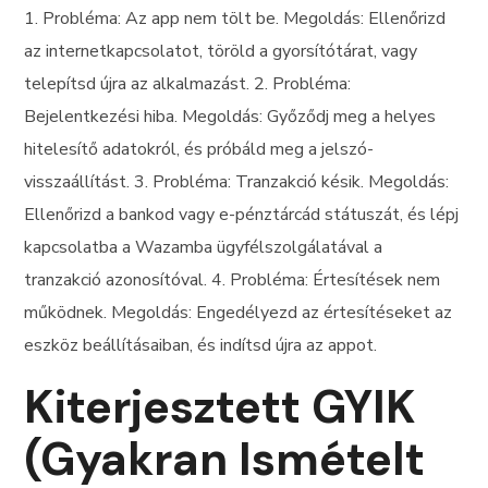
1. Probléma: Az app nem tölt be. Megoldás: Ellenőrizd
az internetkapcsolatot, töröld a gyorsítótárat, vagy
telepítsd újra az alkalmazást. 2. Probléma:
Bejelentkezési hiba. Megoldás: Győződj meg a helyes
hitelesítő adatokról, és próbáld meg a jelszó-
visszaállítást. 3. Probléma: Tranzakció késik. Megoldás:
Ellenőrizd a bankod vagy e-pénztárcád státuszát, és lépj
kapcsolatba a Wazamba ügyfélszolgálatával a
tranzakció azonosítóval. 4. Probléma: Értesítések nem
működnek. Megoldás: Engedélyezd az értesítéseket az
eszköz beállításaiban, és indítsd újra az appot.
Kiterjesztett GYIK
(Gyakran Ismételt