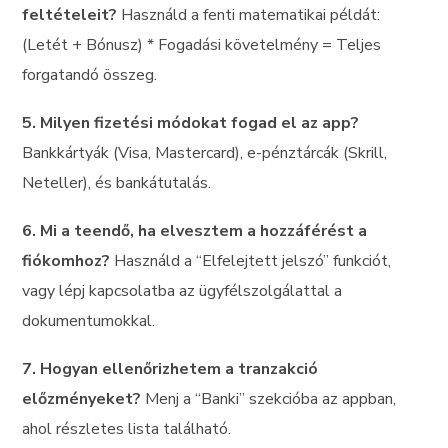
feltételeit?
Használd a fenti matematikai példát:
(Letét + Bónusz) * Fogadási követelmény = Teljes
forgatandó összeg.
5. Milyen fizetési módokat fogad el az app?
Bankkártyák (Visa, Mastercard), e-pénztárcák (Skrill,
Neteller), és bankátutalás.
6. Mi a teendő, ha elvesztem a hozzáférést a
fiókomhoz?
Használd a “Elfelejtett jelszó” funkciót,
vagy lépj kapcsolatba az ügyfélszolgálattal a
dokumentumokkal.
7. Hogyan ellenőrizhetem a tranzakció
előzményeket?
Menj a “Banki” szekcióba az appban,
ahol részletes lista található.