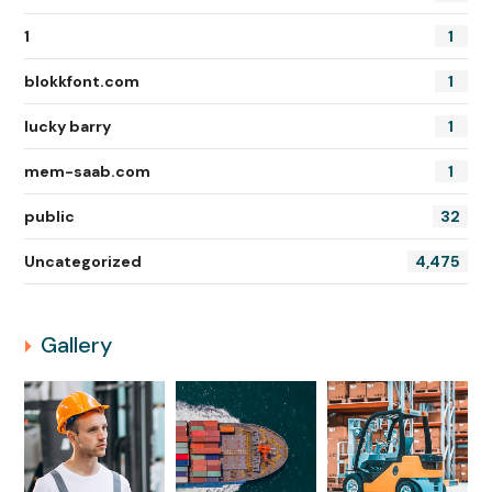
1
1
blokkfont.com
1
lucky barry
1
mem-saab.com
1
public
32
Uncategorized
4,475
Gallery