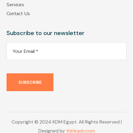
Services
Contact Us
Subscribe to our newsletter
Copyright © 2024 KDM Egypt. All Rights Reserved |
Designed by
thinkadv.com