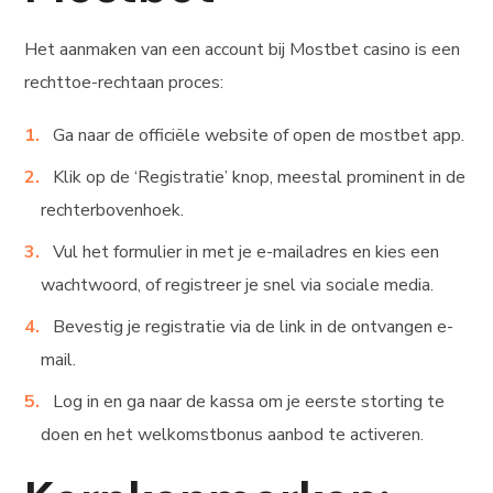
Het aanmaken van een account bij Mostbet casino is een
rechttoe-rechtaan proces:
Ga naar de officiële website of open de mostbet app.
Klik op de ‘Registratie’ knop, meestal prominent in de
rechterbovenhoek.
Vul het formulier in met je e-mailadres en kies een
wachtwoord, of registreer je snel via sociale media.
Bevestig je registratie via de link in de ontvangen e-
mail.
Log in en ga naar de kassa om je eerste storting te
doen en het welkomstbonus aanbod te activeren.