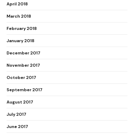
April 2018
March 2018
February 2018
January 2018
December 2017
November 2017
October 2017
September 2017
August 2017
July 2017
June 2017