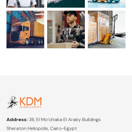
Address:
38, El Mo’oltaka El Araby Buildings
Sheraton Heliopolis, Cairo-Egypt