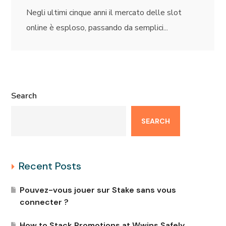
Negli ultimi cinque anni il mercato delle slot
online è esploso, passando da semplici...
Search
SEARCH
Recent Posts
Pouvez-vous jouer sur Stake sans vous
connecter ?
How to Stack Promotions at Wwins Safely