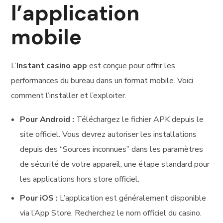
l’application
mobile
L’
Instant casino app
est conçue pour offrir les
performances du bureau dans un format mobile. Voici
comment l’installer et l’exploiter.
Pour Android :
Téléchargez le fichier APK depuis le
site officiel. Vous devrez autoriser les installations
depuis des “Sources inconnues” dans les paramètres
de sécurité de votre appareil, une étape standard pour
les applications hors store officiel.
Pour iOS :
L’application est généralement disponible
via l’App Store. Recherchez le nom officiel du casino.