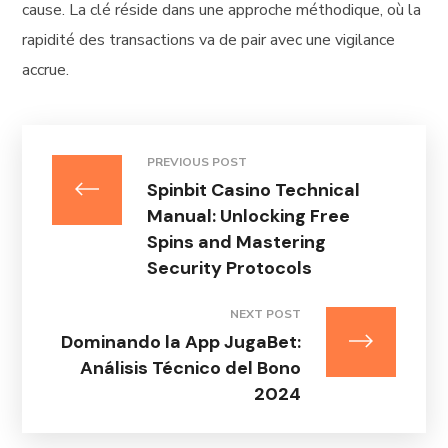
cause. La clé réside dans une approche méthodique, où la
rapidité des transactions va de pair avec une vigilance
accrue.
PREVIOUS POST
Spinbit Casino Technical
Manual: Unlocking Free
Spins and Mastering
Security Protocols
NEXT POST
Dominando la App JugaBet:
Análisis Técnico del Bono
2024