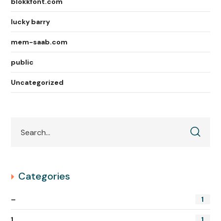
blokkfont.com
lucky barry
mem-saab.com
public
Uncategorized
Categories
–
1
1
1