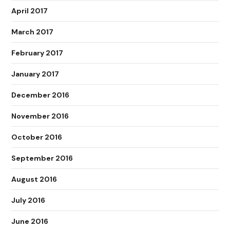
April 2017
March 2017
February 2017
January 2017
December 2016
November 2016
October 2016
September 2016
August 2016
July 2016
June 2016