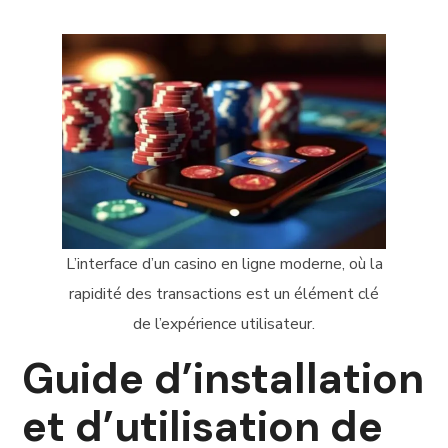
L’interface d’un casino en ligne moderne, où la
rapidité des transactions est un élément clé
de l’expérience utilisateur.
Guide d’installation
et d’utilisation de