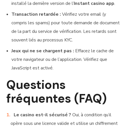
installé la dernière version de l’
Instant casino app
.
Transaction retardée :
Vérifiez votre email (y
compris les spams) pour toute demande de document
de la part du service de vérification. Les retards sont
souvent liés au processus KYC.
Jeux qui ne se chargent pas :
Effacez le cache de
votre navigateur ou de l’application. Vérifiez que
JavaScript est activé.
Questions
fréquentes (FAQ)
Le casino est-il sécurisé ?
Oui, à condition qu’il
opère sous une licence valide et utilise un chiffrement