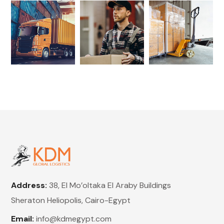
Address:
38, El Mo’oltaka El Araby Buildings
Sheraton Heliopolis, Cairo-Egypt
Email:
info@kdmegypt.com