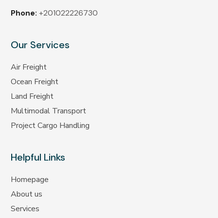
Phone:
+201022226730
Our Services
Air Freight
Ocean Freight
Land Freight
Multimodal Transport
Project Cargo Handling
Helpful Links
Homepage
About us
Services