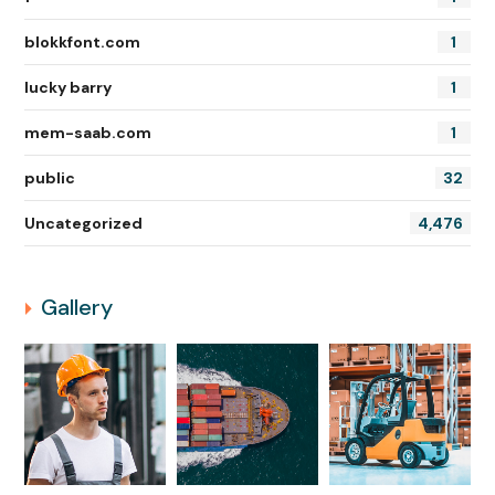
blokkfont.com
1
lucky barry
1
mem-saab.com
1
public
32
Uncategorized
4,476
Gallery