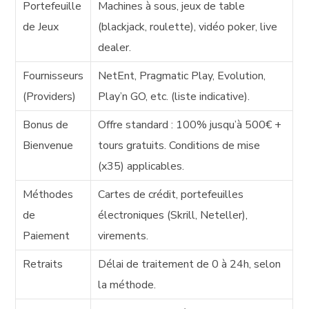
Portefeuille
Machines à sous, jeux de table
de Jeux
(blackjack, roulette), vidéo poker, live
dealer.
Fournisseurs
NetEnt, Pragmatic Play, Evolution,
(Providers)
Play’n GO, etc. (liste indicative).
Bonus de
Offre standard : 100% jusqu’à 500€ +
Bienvenue
tours gratuits. Conditions de mise
(x35) applicables.
Méthodes
Cartes de crédit, portefeuilles
de
électroniques (Skrill, Neteller),
Paiement
virements.
Retraits
Délai de traitement de 0 à 24h, selon
la méthode.