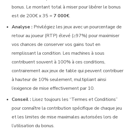
bonus. Le montant total à miser pour libérer le bonus
est de 200€ x 35 =
7 000€
.
Analyse :
Privilégiez les jeux avec un pourcentage de
retour au joueur (RTP) élevé (≥97%) pour maximiser
vos chances de conserver vos gains tout en
remplissant la condition. Les machines à sous
contribuent souvent à 100% à ces conditions,
contrairement aux jeux de table qui peuvent contribuer
à hauteur de 10% seulement, multipliant ainsi
l’exigence de mise effectivement par 10.
Conseil :
Lisez toujours les “Termes et Conditions”
pour connaître la contribution spécifique de chaque jeu
et les limites de mise maximales autorisées lors de
l’utilisation du bonus.