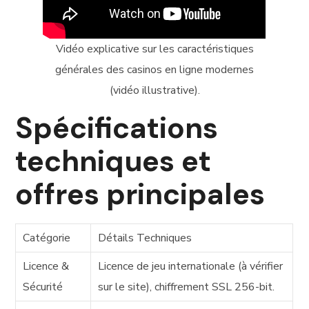
Vidéo explicative sur les caractéristiques
générales des casinos en ligne modernes
(vidéo illustrative).
Spécifications
techniques et
offres principales
Catégorie
Détails Techniques
Licence &
Licence de jeu internationale (à vérifier
Sécurité
sur le site), chiffrement SSL 256-bit.