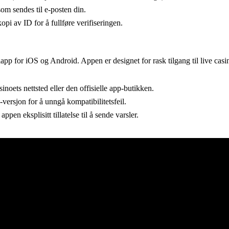
om sendes til e-posten din.
opi av ID for å fullføre verifiseringen.
lapp for iOS og Android. Appen er designet for rask tilgang til live casi
inoets nettsted eller den offisielle app-butikken.
versjon for å unngå kompatibilitetsfeil.
ppen eksplisitt tillatelse til å sende varsler.