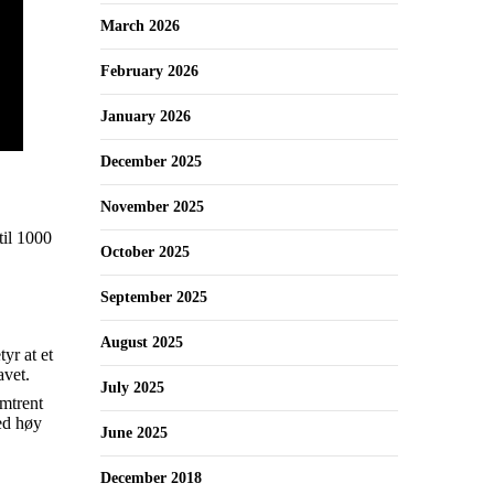
March 2026
February 2026
January 2026
December 2025
November 2025
til 1000
October 2025
September 2025
August 2025
yr at et
avet.
July 2025
mtrent
ed høy
June 2025
December 2018