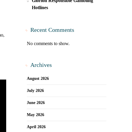
Glorion Responsible Gambling
Hotlines
Recent Comments
no,
No comments to show.
Archives
August 2026
July 2026
June 2026
May 2026
April 2026