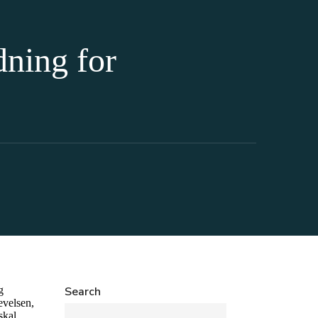
dning for
g
Search
evelsen,
skal