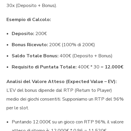
30x (Deposito + Bonus).
Esempio di Calcolo:
Deposito:
200€
Bonus Ricevuto:
200€ (100% di 200€)
Saldo Totale Bonus:
400€ (Deposito + Bonus)
Requisito di Puntata Totale:
400€ * 30 =
12.000€
Analisi del Valore Atteso (Expected Value – EV):
L’EV del bonus dipende dal RTP (Return to Player)
medio dei giochi consentiti. Supponiamo un RTP del 96%
per le slot.
Puntando 12.000€ su un gioco con RTP 96%, il valore
atteso di ritorno è: 12.000€ * 0.96 = 11.520€.