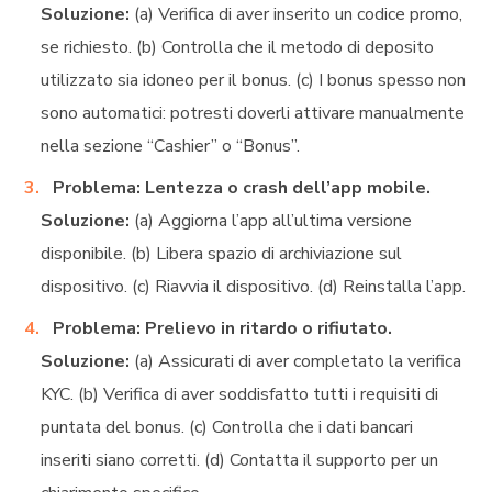
Soluzione:
(a) Verifica di aver inserito un codice promo,
se richiesto. (b) Controlla che il metodo di deposito
utilizzato sia idoneo per il bonus. (c) I bonus spesso non
sono automatici: potresti doverli attivare manualmente
nella sezione “Cashier” o “Bonus”.
Problema: Lentezza o crash dell’app mobile.
Soluzione:
(a) Aggiorna l’app all’ultima versione
disponibile. (b) Libera spazio di archiviazione sul
dispositivo. (c) Riavvia il dispositivo. (d) Reinstalla l’app.
Problema: Prelievo in ritardo o rifiutato.
Soluzione:
(a) Assicurati di aver completato la verifica
KYC. (b) Verifica di aver soddisfatto tutti i requisiti di
puntata del bonus. (c) Controlla che i dati bancari
inseriti siano corretti. (d) Contatta il supporto per un