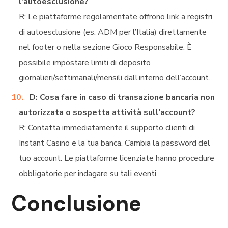
l’autoesclusione?
R: Le piattaforme regolamentate offrono link a registri
di autoesclusione (es. ADM per l’Italia) direttamente
nel footer o nella sezione Gioco Responsabile. È
possibile impostare limiti di deposito
giornalieri/settimanali/mensili dall’interno dell’account.
D: Cosa fare in caso di transazione bancaria non
autorizzata o sospetta attività sull’account?
R: Contatta immediatamente il supporto clienti di
Instant Casino e la tua banca. Cambia la password del
tuo account. Le piattaforme licenziate hanno procedure
obbligatorie per indagare su tali eventi.
Conclusione