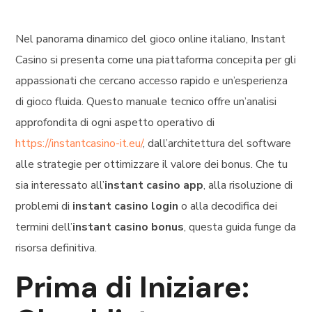
Nel panorama dinamico del gioco online italiano, Instant
Casino si presenta come una piattaforma concepita per gli
appassionati che cercano accesso rapido e un’esperienza
di gioco fluida. Questo manuale tecnico offre un’analisi
approfondita di ogni aspetto operativo di
https://instantcasino-it.eu/
, dall’architettura del software
alle strategie per ottimizzare il valore dei bonus. Che tu
sia interessato all’
instant casino app
, alla risoluzione di
problemi di
instant casino login
o alla decodifica dei
termini dell’
instant casino bonus
, questa guida funge da
risorsa definitiva.
Prima di Iniziare: