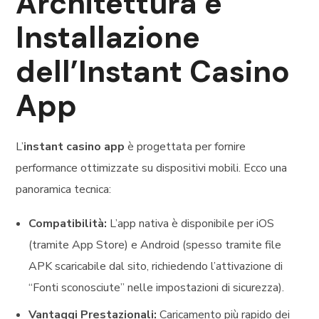
Architettura e
Installazione
dell’Instant Casino
App
L’
instant casino app
è progettata per fornire
performance ottimizzate su dispositivi mobili. Ecco una
panoramica tecnica:
Compatibilità:
L’app nativa è disponibile per iOS
(tramite App Store) e Android (spesso tramite file
APK scaricabile dal sito, richiedendo l’attivazione di
“Fonti sconosciute” nelle impostazioni di sicurezza).
Vantaggi Prestazionali:
Caricamento più rapido dei