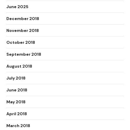
June 2025
December 2018
November 2018
October 2018
September 2018
August 2018
July 2018
June 2018
May 2018
April 2018
March 2018