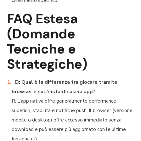
chiarimento specifico.
FAQ Estesa
(Domande
Tecniche e
Strategiche)
D: Qual è la differenza tra giocare tramite
browser e sull’instant casino app?
R: L’app nativa offre generalmente performance
superiori, stabilità e notifiche push. Il browser (versione
mobile o desktop) offre accesso immediato senza
download e può essere più aggiornato con le ultime
funzionalità.