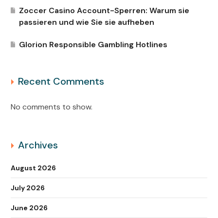
Zoccer Casino Account-Sperren: Warum sie
passieren und wie Sie sie aufheben
Glorion Responsible Gambling Hotlines
Recent Comments
No comments to show.
Archives
August 2026
July 2026
June 2026