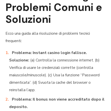
Problemi Comuni e
Soluzioni
Ecco una guida alla risoluzione di problemi tecnici
frequenti:
Problema:
Instant casino login
fallisce.
Soluzione:
(a) Controlla la connessione internet. (b)
Verifica di usare le credenziali corrette (controlla
maiuscole/minuscole). (c) Usa la funzione “Password
dimenticata”. (d) Svuota la cache del browser o
reinstalla l’app.
Problema: Il bonus non viene accreditato dopo il
deposito.