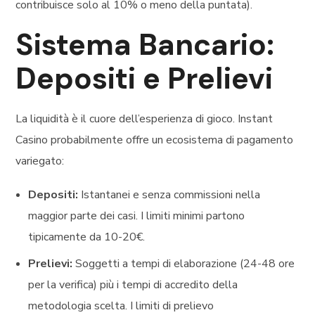
contribuisce solo al 10% o meno della puntata).
Sistema Bancario:
Depositi e Prelievi
La liquidità è il cuore dell’esperienza di gioco. Instant
Casino probabilmente offre un ecosistema di pagamento
variegato:
Depositi:
Istantanei e senza commissioni nella
maggior parte dei casi. I limiti minimi partono
tipicamente da 10-20€.
Prelievi:
Soggetti a tempi di elaborazione (24-48 ore
per la verifica) più i tempi di accredito della
metodologia scelta. I limiti di prelievo