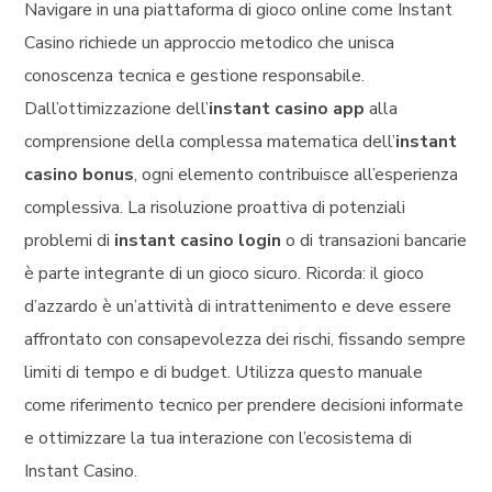
Navigare in una piattaforma di gioco online come Instant
Casino richiede un approccio metodico che unisca
conoscenza tecnica e gestione responsabile.
Dall’ottimizzazione dell’
instant casino app
alla
comprensione della complessa matematica dell’
instant
casino bonus
, ogni elemento contribuisce all’esperienza
complessiva. La risoluzione proattiva di potenziali
problemi di
instant casino login
o di transazioni bancarie
è parte integrante di un gioco sicuro. Ricorda: il gioco
d’azzardo è un’attività di intrattenimento e deve essere
affrontato con consapevolezza dei rischi, fissando sempre
limiti di tempo e di budget. Utilizza questo manuale
come riferimento tecnico per prendere decisioni informate
e ottimizzare la tua interazione con l’ecosistema di
Instant Casino.