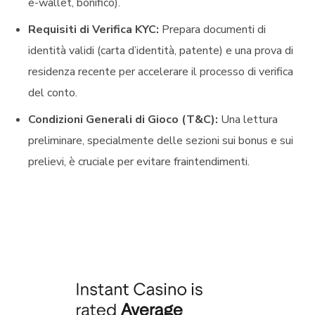
e-wallet, bonifico).
Requisiti di Verifica KYC:
Prepara documenti di
identità validi (carta d’identità, patente) e una prova di
residenza recente per accelerare il processo di verifica
del conto.
Condizioni Generali di Gioco (T&C):
Una lettura
preliminare, specialmente delle sezioni sui bonus e sui
prelievi, è cruciale per evitare fraintendimenti.