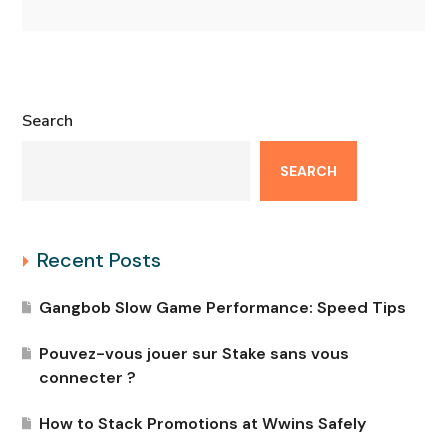
Search
SEARCH
Recent Posts
Gangbob Slow Game Performance: Speed Tips
Pouvez-vous jouer sur Stake sans vous
connecter ?
How to Stack Promotions at Wwins Safely