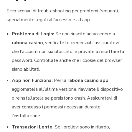
Ecco scenari di troubleshooting per problemi frequenti,
specialmente legati all’accesso e all’app.
Problema di Login:
Se non riuscite ad accedere a
rabona casino
, verificate le credenziali, assicuratevi
che l’account non sia bloccato, e provate a resettare la
password. Controllate anche che i cookie del browser
siano abilitati.
App non Funziona:
Per la
rabona casino app
,
aggiornatela all’ultima versione, riavviate il dispositivo
o reinstallatela se persistono crash. Assicuratevi di
aver concesso i permessi necessari durante
l’installazione.
Transazioni Lente:
Se i prelievi sono in ritardo,