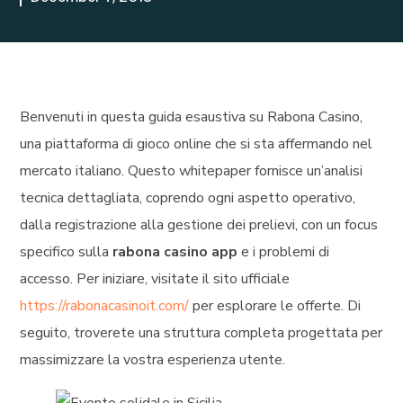
Benvenuti in questa guida esaustiva su Rabona Casino,
una piattaforma di gioco online che si sta affermando nel
mercato italiano. Questo whitepaper fornisce un’analisi
tecnica dettagliata, coprendo ogni aspetto operativo,
dalla registrazione alla gestione dei prelievi, con un focus
specifico sulla
rabona casino app
e i problemi di
accesso. Per iniziare, visitate il sito ufficiale
https://rabonacasinoit.com/
per esplorare le offerte. Di
seguito, troverete una struttura completa progettata per
massimizzare la vostra esperienza utente.