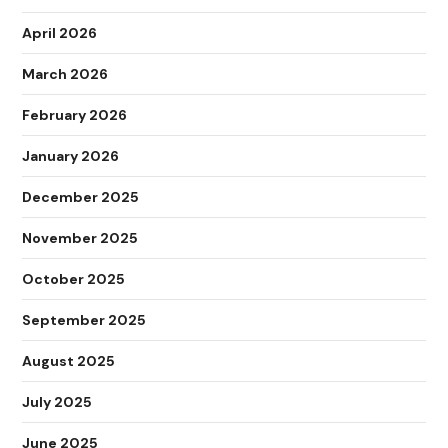
April 2026
March 2026
February 2026
January 2026
December 2025
November 2025
October 2025
September 2025
August 2025
July 2025
June 2025