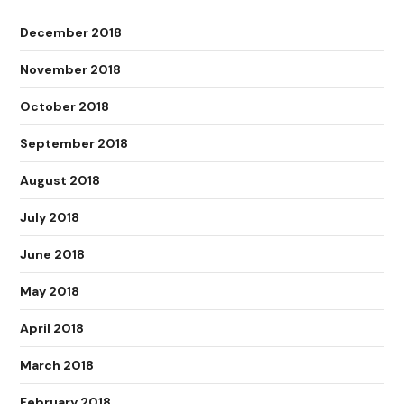
December 2018
November 2018
October 2018
September 2018
August 2018
July 2018
June 2018
May 2018
April 2018
March 2018
February 2018