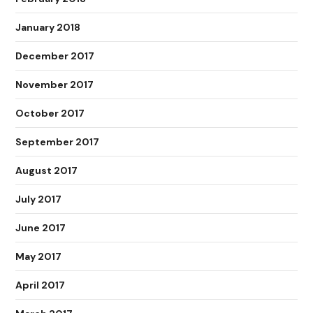
January 2018
December 2017
November 2017
October 2017
September 2017
August 2017
July 2017
June 2017
May 2017
April 2017