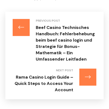
PREVIOUS POST
Beef Casino Technisches
Handbuch: Fehlerbehebung
beim beef casino login und
Strategie für Bonus-
Mathematik – Ein
Umfassender Leitfaden
NEXT POST
Rama Casino Login Guide –
Quick Steps to Access Your
Account