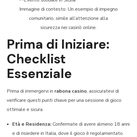
Immagine di contesto: Un esempio di impegno
comunitario, simile all’attenzione alla
sicurezza nei casinò online.
Prima di Iniziare:
Checklist
Essenziale
Prima di immergervi in
rabona casino
, assicuratevi di
verificare questi punti chiave per una sessione di gioco
ottimale e sicura.
Età e Residenza:
Confermate di avere almeno 18 anni
e di risiedere in Italia, dove il gioco è regolamentato.