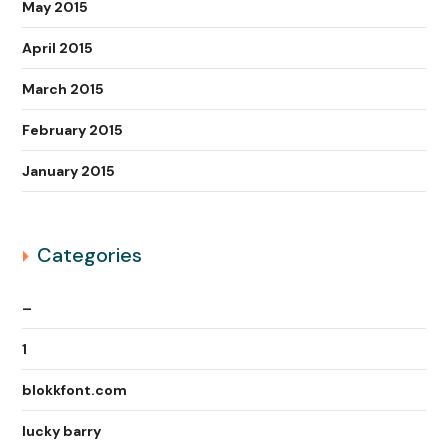
May 2015
April 2015
March 2015
February 2015
January 2015
Categories
–
1
blokkfont.com
lucky barry