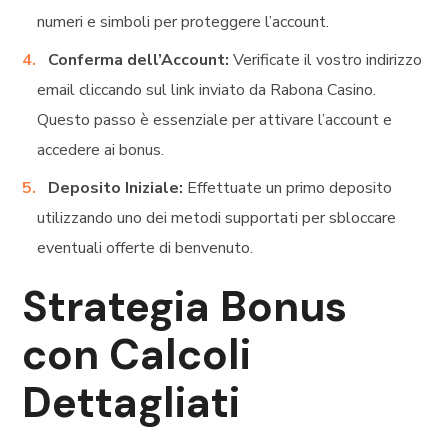
numeri e simboli per proteggere l’account.
Conferma dell’Account:
Verificate il vostro indirizzo
email cliccando sul link inviato da Rabona Casino.
Questo passo è essenziale per attivare l’account e
accedere ai bonus.
Deposito Iniziale:
Effettuate un primo deposito
utilizzando uno dei metodi supportati per sbloccare
eventuali offerte di benvenuto.
Strategia Bonus
con Calcoli
Dettagliati