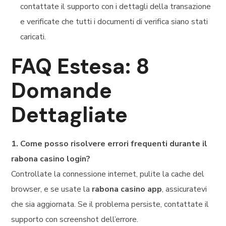
contattate il supporto con i dettagli della transazione
e verificate che tutti i documenti di verifica siano stati
caricati.
FAQ Estesa: 8
Domande
Dettagliate
1. Come posso risolvere errori frequenti durante il
rabona casino login?
Controllate la connessione internet, pulite la cache del
browser, e se usate la
rabona casino app
, assicuratevi
che sia aggiornata. Se il problema persiste, contattate il
supporto con screenshot dell’errore.