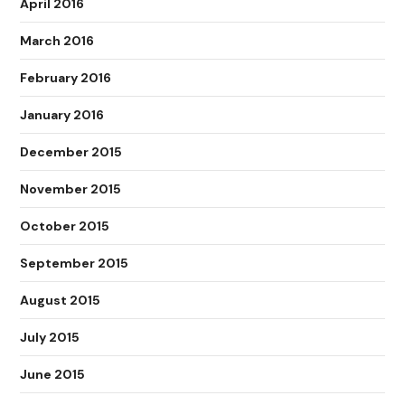
April 2016
March 2016
February 2016
January 2016
December 2015
November 2015
October 2015
September 2015
August 2015
July 2015
June 2015