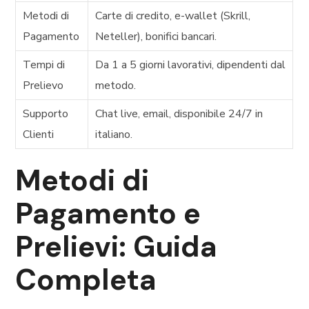
Metodi di
Carte di credito, e-wallet (Skrill,
Pagamento
Neteller), bonifici bancari.
Tempi di
Da 1 a 5 giorni lavorativi, dipendenti dal
Prelievo
metodo.
Supporto
Chat live, email, disponibile 24/7 in
Clienti
italiano.
Metodi di
Pagamento e
Prelievi: Guida
Completa