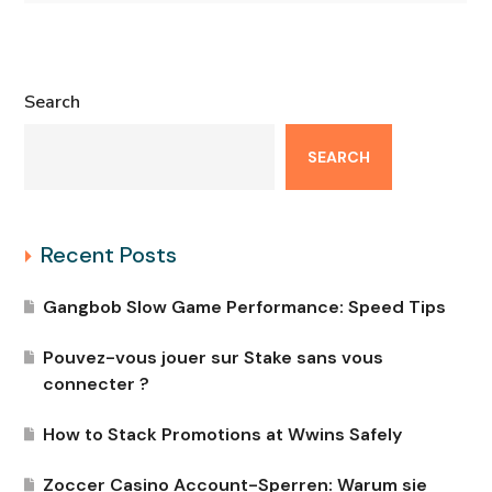
Search
SEARCH
Recent Posts
Gangbob Slow Game Performance: Speed Tips
Pouvez-vous jouer sur Stake sans vous
connecter ?
How to Stack Promotions at Wwins Safely
Zoccer Casino Account-Sperren: Warum sie