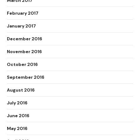
March 2017
February 2017
January 2017
December 2016
November 2016
October 2016
September 2016
August 2016
July 2016
June 2016
May 2016