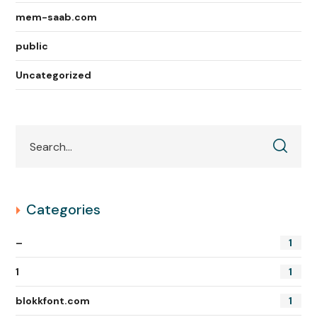
mem-saab.com
public
Uncategorized
Categories
–
1
1
1
blokkfont.com
1