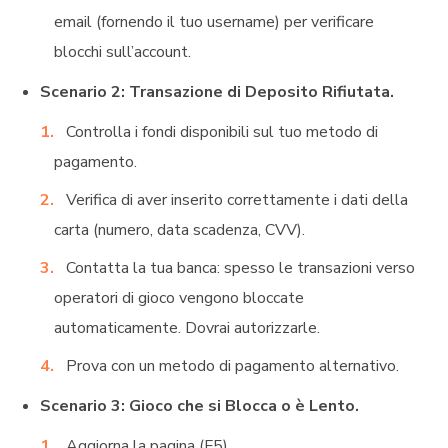
email (fornendo il tuo username) per verificare
blocchi sull’account.
Scenario 2: Transazione di Deposito Rifiutata.
Controlla i fondi disponibili sul tuo metodo di
pagamento.
Verifica di aver inserito correttamente i dati della
carta (numero, data scadenza, CVV).
Contatta la tua banca: spesso le transazioni verso
operatori di gioco vengono bloccate
automaticamente. Dovrai autorizzarle.
Prova con un metodo di pagamento alternativo.
Scenario 3: Gioco che si Blocca o è Lento.
Aggiorna la pagina (F5).