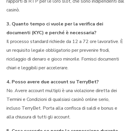
rapporti di RTP per le loro slot, che sono indipendenti dal
casinò.
3. Quanto tempo ci vuole per la verifica dei
documenti (KYC) e perché è necessaria?
Il processo standard richiede da 12 a 72 ore lavorative. È
un requisito legale obbligatorio per prevenire frodi,
riciclaggio di denaro e gioco minorile. Fornisci documenti
chiari e leggibili per accelerare.
4. Posso avere due account su TerryBet?
No. Avere account multipli è una violazione diretta dei
Termini e Condizioni di qualsiasi casinò online serio,
incluso TerryBet. Porta alla confisca di saldi e bonus e
alla chiusura di tutti gli account.
5. Cosa succede se perdo la connessione durante