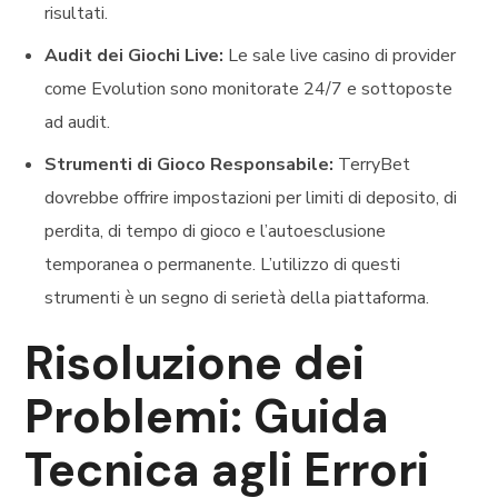
risultati.
Audit dei Giochi Live:
Le sale live casino di provider
come Evolution sono monitorate 24/7 e sottoposte
ad audit.
Strumenti di Gioco Responsabile:
TerryBet
dovrebbe offrire impostazioni per limiti di deposito, di
perdita, di tempo di gioco e l’autoesclusione
temporanea o permanente. L’utilizzo di questi
strumenti è un segno di serietà della piattaforma.
Risoluzione dei
Problemi: Guida
Tecnica agli Errori