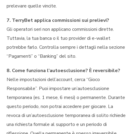
prelevare quelle vincite.
7. TerryBet applica commissioni sui prelievi?
Gli operatori seri non applicano commissioni dirette.
Tuttavia, la tua banca o il tuo provider di e-wallet
potrebbe farlo. Controlla sempre i dettagli nella sezione
“Pagamenti” o “Banking” del sito.
8. Come funziona l’autoesclusione? È reversibile?
Nelle impostazioni dell’account, cerca “Gioco
Responsabile”. Puoi impostare un’autoesclusione
temporanea (es. 1 mese, 6 mesi) o permanente. Durante
questo periodo, non potrai accedere per giocare. La
revoca di un’autoesclusione temporanea di solito richiede
una richiesta formale al supporto e un periodo di
riflessione. Quella permanente è spesso irreversibile.