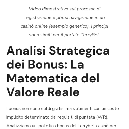
Video dimostrativo sul processo di
registrazione e prima navigazione in un
casinò online (esempio generico). I principi
sono simili per il portale TerryBet.
Analisi Strategica
dei Bonus: La
Matematica del
Valore Reale
I bonus non sono soldi gratis, ma strumenti con un costo
implicito determinato dai requisiti di puntata (WR).
Analizziamo un ipotetico bonus del terrybet casinò per