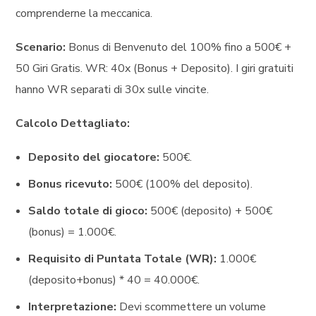
comprenderne la meccanica.
Scenario:
Bonus di Benvenuto del 100% fino a 500€ +
50 Giri Gratis. WR: 40x (Bonus + Deposito). I giri gratuiti
hanno WR separati di 30x sulle vincite.
Calcolo Dettagliato:
Deposito del giocatore:
500€.
Bonus ricevuto:
500€ (100% del deposito).
Saldo totale di gioco:
500€ (deposito) + 500€
(bonus) = 1.000€.
Requisito di Puntata Totale (WR):
1.000€
(deposito+bonus) * 40 = 40.000€.
Interpretazione:
Devi scommettere un volume