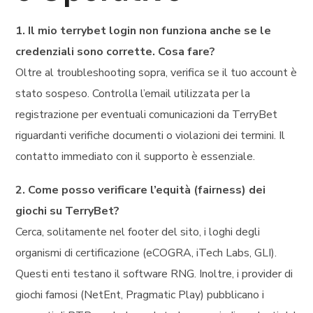
1. Il mio terrybet login non funziona anche se le
credenziali sono corrette. Cosa fare?
Oltre al troubleshooting sopra, verifica se il tuo account è
stato sospeso. Controlla l’email utilizzata per la
registrazione per eventuali comunicazioni da TerryBet
riguardanti verifiche documenti o violazioni dei termini. Il
contatto immediato con il supporto è essenziale.
2. Come posso verificare l’equità (fairness) dei
giochi su TerryBet?
Cerca, solitamente nel footer del sito, i loghi degli
organismi di certificazione (eCOGRA, iTech Labs, GLI).
Questi enti testano il software RNG. Inoltre, i provider di
giochi famosi (NetEnt, Pragmatic Play) pubblicano i