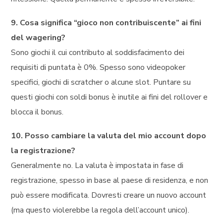
9. Cosa significa “gioco non contribuiscente” ai fini
del wagering?
Sono giochi il cui contributo al soddisfacimento dei
requisiti di puntata è 0%. Spesso sono videopoker
specifici, giochi di scratcher o alcune slot. Puntare su
questi giochi con soldi bonus è inutile ai fini del rollover e
blocca il bonus.
10. Posso cambiare la valuta del mio account dopo
la registrazione?
Generalmente no. La valuta è impostata in fase di
registrazione, spesso in base al paese di residenza, e non
può essere modificata. Dovresti creare un nuovo account
(ma questo violerebbe la regola dell’account unico).