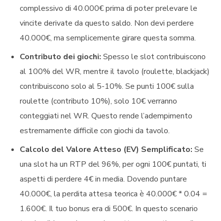
complessivo di 40.000€ prima di poter prelevare le
vincite derivate da questo saldo. Non devi perdere
40.000€, ma semplicemente girare questa somma.
Contributo dei giochi:
Spesso le slot contribuiscono
al 100% del WR, mentre il tavolo (roulette, blackjack)
contribuiscono solo al 5-10%. Se punti 100€ sulla
roulette (contributo 10%), solo 10€ verranno
conteggiati nel WR. Questo rende l’adempimento
estremamente difficile con giochi da tavolo.
Calcolo del Valore Atteso (EV) Semplificato:
Se
una slot ha un RTP del 96%, per ogni 100€ puntati, ti
aspetti di perdere 4€ in media. Dovendo puntare
40.000€, la perdita attesa teorica è 40.000€ * 0.04 =
1.600€. Il tuo bonus era di 500€. In questo scenario