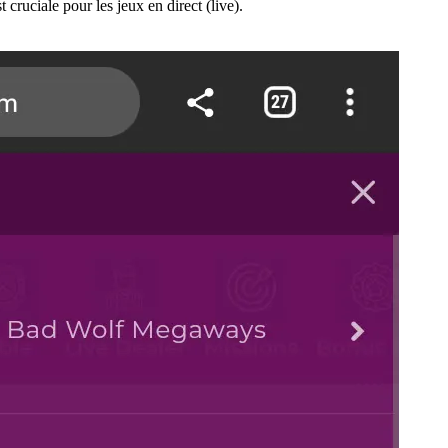
cruciale pour les jeux en direct (live).