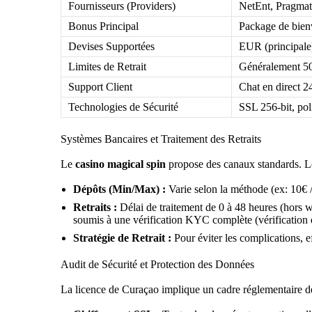
Fournisseurs (Providers)
NetEnt, Pragmat
Bonus Principal
Package de bienv
Devises Supportées
EUR (principale
Limites de Retrait
Généralement 50
Support Client
Chat en direct 2
Technologies de Sécurité
SSL 256-bit, poli
Systèmes Bancaires et Traitement des Retraits
Le
casino magical spin
propose des canaux standards. Les
Dépôts (Min/Max) :
Varie selon la méthode (ex: 10€ / 
Retraits :
Délai de traitement de 0 à 48 heures (hors we
soumis à une vérification KYC complète (vérification d
Stratégie de Retrait :
Pour éviter les complications, e
Audit de Sécurité et Protection des Données
La licence de Curaçao implique un cadre réglementaire d