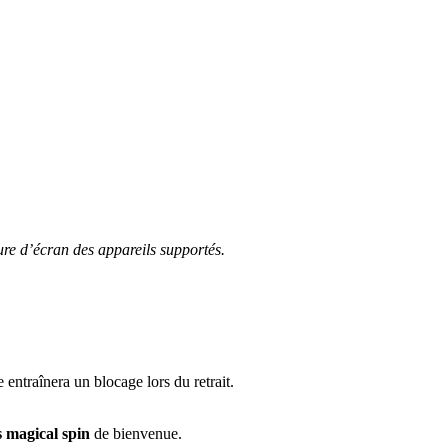
ure d’écran des appareils supportés.
ntraînera un blocage lors du retrait.
 magical spin
de bienvenue.