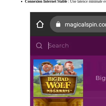
Connexion Internet Stable
: Une latence minimale est 