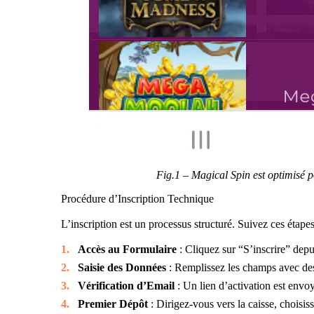
Fig.1 – Magical Spin est optimisé p
Procédure d’Inscription Technique
L’inscription est un processus structuré. Suivez ces étape
Accès au Formulaire
: Cliquez sur “S’inscrire” depu
Saisie des Données
: Remplissez les champs avec des 
Vérification d’Email
: Un lien d’activation est envo
Premier Dépôt
: Dirigez-vous vers la caisse, choisi