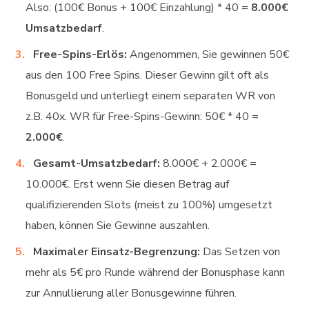
Also: (100€ Bonus + 100€ Einzahlung) * 40 =
8.000€
Umsatzbedarf
.
Free-Spins-Erlös:
Angenommen, Sie gewinnen 50€
aus den 100 Free Spins. Dieser Gewinn gilt oft als
Bonusgeld und unterliegt einem separaten WR von
z.B. 40x. WR für Free-Spins-Gewinn: 50€ * 40 =
2.000€
.
Gesamt-Umsatzbedarf:
8.000€ + 2.000€ =
10.000€. Erst wenn Sie diesen Betrag auf
qualifizierenden Slots (meist zu 100%) umgesetzt
haben, können Sie Gewinne auszahlen.
Maximaler Einsatz-Begrenzung:
Das Setzen von
mehr als 5€ pro Runde während der Bonusphase kann
zur Annullierung aller Bonusgewinne führen.