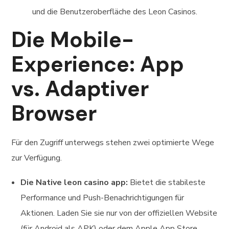
und die Benutzeroberfläche des Leon Casinos.
Die Mobile-
Experience: App
vs. Adaptiver
Browser
Für den Zugriff unterwegs stehen zwei optimierte Wege
zur Verfügung.
Die Native leon casino app:
Bietet die stabileste
Performance und Push-Benachrichtigungen für
Aktionen. Laden Sie sie nur von der offiziellen Website
(für Android als APK) oder dem Apple App Store