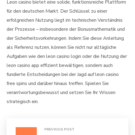
Leon casino bietet eine solide, funktionsreiche Plattform
für den deutschen Markt. Der Schlüssel zu einer
erfolgreichen Nutzung liegt im technischen Verständnis
der Prozesse – insbesondere der Bonusmathematik und
der Sicherheitsvorkehrungen. Indem Sie diese Anleitung
als Referenz nutzen, können Sie nicht nur alltägliche
Aufgaben wie den leon casino login oder die Nutzung der
leon casino app effizient bewältigen, sondern auch
fundierte Entscheidungen bei der Jagd auf leon casino
free spins und darüber hinaus treffen. Spielen Sie
verantwortungsbewusst und setzen Sie Ihr Wissen
strategisch ein.
PREVIOUS POST