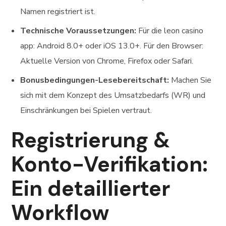
Namen registriert ist.
Technische Voraussetzungen:
Für die leon casino
app: Android 8.0+ oder iOS 13.0+. Für den Browser:
Aktuelle Version von Chrome, Firefox oder Safari.
Bonusbedingungen-Lesebereitschaft:
Machen Sie
sich mit dem Konzept des Umsatzbedarfs (WR) und
Einschränkungen bei Spielen vertraut.
Registrierung &
Konto-Verifikation:
Ein detaillierter
Workflow