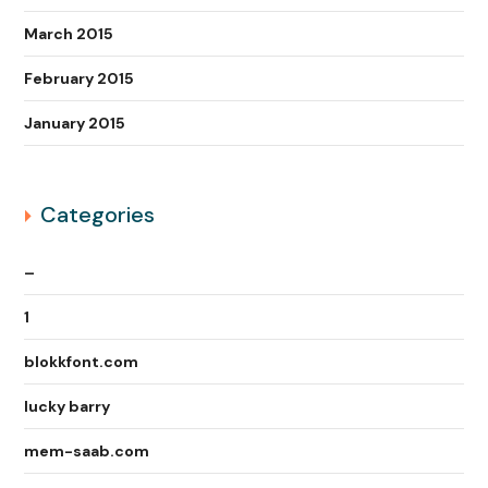
March 2015
February 2015
January 2015
Categories
–
1
blokkfont.com
lucky barry
mem-saab.com