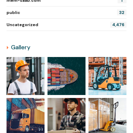
mem-saab.com
1
public
32
Uncategorized
4,476
Gallery