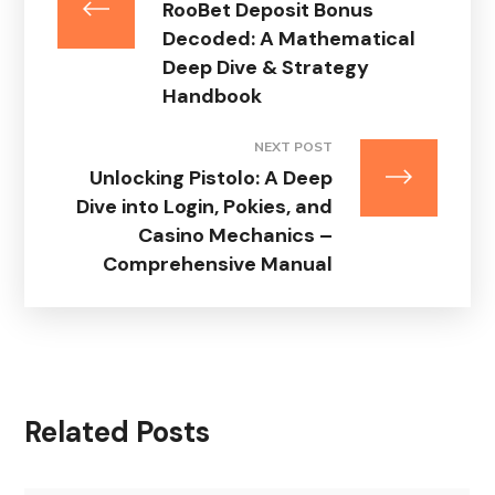
RooBet Deposit Bonus
Decoded: A Mathematical
Deep Dive & Strategy
Handbook
NEXT POST
Unlocking Pistolo: A Deep
Dive into Login, Pokies, and
Casino Mechanics –
Comprehensive Manual
Related Posts