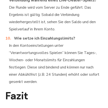
Verbindung während eines Live-Dealer-Spiels?
Die Runde wird vom Server zu Ende geführt. Das
Ergebnis ist gültig. Sobald die Verbindung
wiederhergestellt ist, sehen Sie den Saldo und den
Spielverlauf in Ihrem Konto.
Wie setze ich Einzahlungslimits?
In den Kontoeinstellungen unter
“Verantwortungsvolles Spielen” können Sie Tages-,
Wochen- oder Monatslimits für Einzahlungen
festlegen. Diese sind bindend und können nur nach
einer Abkühlfrist (z.B. 24 Stunden) erhöht oder sofort
gesenkt werden.
Fazit