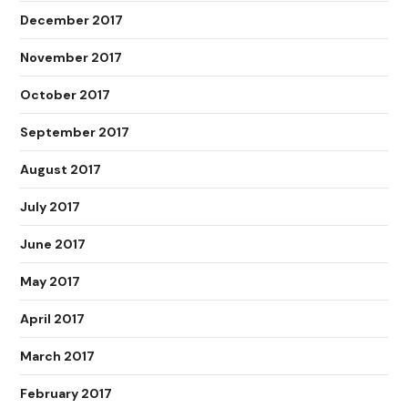
December 2017
November 2017
October 2017
September 2017
August 2017
July 2017
June 2017
May 2017
April 2017
March 2017
February 2017