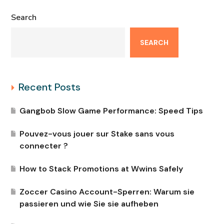
Search
SEARCH
Recent Posts
Gangbob Slow Game Performance: Speed Tips
Pouvez-vous jouer sur Stake sans vous
connecter ?
How to Stack Promotions at Wwins Safely
Zoccer Casino Account-Sperren: Warum sie
passieren und wie Sie sie aufheben