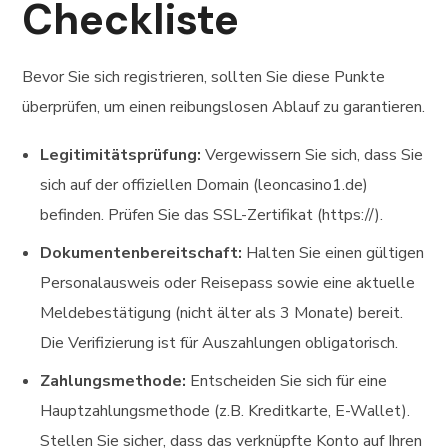
Checkliste
Bevor Sie sich registrieren, sollten Sie diese Punkte
überprüfen, um einen reibungslosen Ablauf zu garantieren.
Legitimitätsprüfung:
Vergewissern Sie sich, dass Sie
sich auf der offiziellen Domain (leoncasino1.de)
befinden. Prüfen Sie das SSL-Zertifikat (https://).
Dokumentenbereitschaft:
Halten Sie einen gültigen
Personalausweis oder Reisepass sowie eine aktuelle
Meldebestätigung (nicht älter als 3 Monate) bereit.
Die Verifizierung ist für Auszahlungen obligatorisch.
Zahlungsmethode:
Entscheiden Sie sich für eine
Hauptzahlungsmethode (z.B. Kreditkarte, E-Wallet).
Stellen Sie sicher, dass das verknüpfte Konto auf Ihren