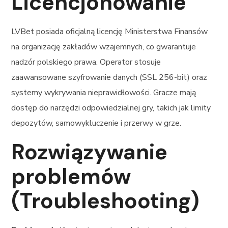
Licencjonowanie
LVBet posiada oficjalną licencję Ministerstwa Finansów
na organizację zakładów wzajemnych, co gwarantuje
nadzór polskiego prawa. Operator stosuje
zaawansowane szyfrowanie danych (SSL 256-bit) oraz
systemy wykrywania nieprawidłowości. Gracze mają
dostęp do narzędzi odpowiedzialnej gry, takich jak limity
depozytów, samowykluczenie i przerwy w grze.
Rozwiązywanie
problemów
(Troubleshooting)