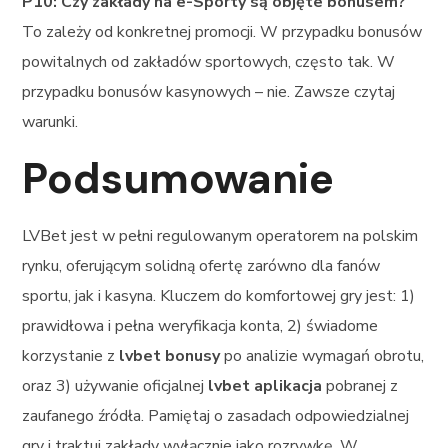
P10: Czy zakłady na e-Sporty są objęte bonusem?
To zależy od konkretnej promocji. W przypadku bonusów
powitalnych od zakładów sportowych, często tak. W
przypadku bonusów kasynowych – nie. Zawsze czytaj
warunki.
Podsumowanie
LVBet jest w pełni regulowanym operatorem na polskim
rynku, oferującym solidną ofertę zarówno dla fanów
sportu, jak i kasyna. Kluczem do komfortowej gry jest: 1)
prawidłowa i pełna weryfikacja konta, 2) świadome
korzystanie z
lvbet bonusy
po analizie wymagań obrotu,
oraz 3) używanie oficjalnej
lvbet aplikacja
pobranej z
zaufanego źródła. Pamiętaj o zasadach odpowiedzialnej
gry i traktuj zakłady wyłącznie jako rozrywkę. W