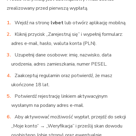
zrealizowany przed pierwszą wypłatą.
Wejdź na stronę
lvbet
lub otwórz aplikację mobilną.
Kliknij przycisk „Zarejestruj się” i wypełnij formularz:
adres e-mail, hasło, waluta konta (PLN).
Uzupełnij dane osobowe: imię, nazwisko, data
urodzenia, adres zamieszkania, numer PESEL.
Zaakceptuj regulamin oraz potwierdź, że masz
ukończone 18 lat.
Potwierdź rejestrację linkiem aktywacyjnym
wysłanym na podany adres e-mail.
Aby aktywować możliwość wypłat, przejdź do sekcji
„Moje konto” → „Weryfikacja” i prześlij skan dowodu
osobistego (obie strony) oraz ewentualnie