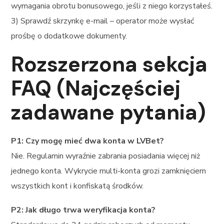
wymagania obrotu bonusowego, jeśli z niego korzystałeś.
3) Sprawdź skrzynkę e-mail – operator może wysłać
prośbę o dodatkowe dokumenty.
Rozszerzona sekcja
FAQ (Najczęściej
zadawane pytania)
P1: Czy mogę mieć dwa konta w LVBet?
Nie. Regulamin wyraźnie zabrania posiadania więcej niż
jednego konta. Wykrycie multi-konta grozi zamknięciem
wszystkich kont i konfiskatą środków.
P2: Jak długo trwa weryfikacja konta?