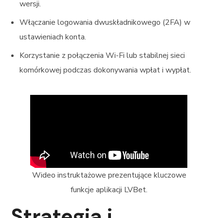
wersji.
Włączanie logowania dwuskładnikowego (2FA) w
ustawieniach konta.
Korzystanie z połączenia Wi-Fi lub stabilnej sieci
komórkowej podczas dokonywania wpłat i wypłat.
Wideo instruktażowe prezentujące kluczowe
funkcje aplikacji LVBet.
Strategia i