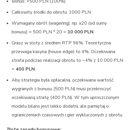
Bonus: +500 PLN (100%).
Całkowity środki do obrotu: 1000 PLN.
Wymagany obrót (wagering): np. x20 (od sumy
bonusu) = 500 PLN * 20 =
10 000 PLN
.
Grasz w sloty z średnim RTP 96%. Teoretyczna
przewaga kasyna (house edge) to 4%. Oczekiwana
strata podczas realizacji obrotu to ~4% z 10 000 PLN
=
400 PLN
.
Aby strategia była opłacalna, oczekiwana wartość
wygranych z bonusu (500 PLN) musi przekroczyć
oczekiwaną stratę (400 PLN). W tym uproszczonym
modelu bilans jest lekko dodatni, ale pamiętaj o
ograniczeniach czasowych i gier wykluczonych z obrotu.
Złote zasady bonusowe: