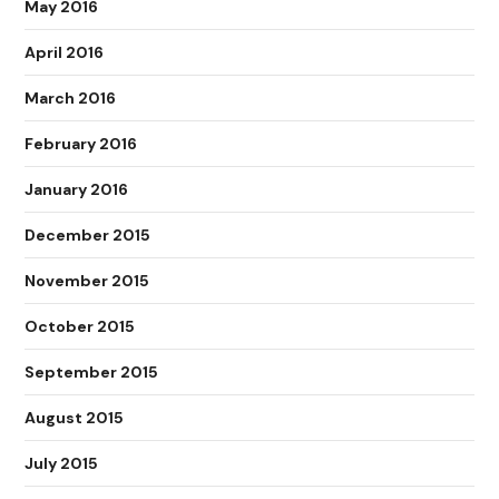
May 2016
April 2016
March 2016
February 2016
January 2016
December 2015
November 2015
October 2015
September 2015
August 2015
July 2015