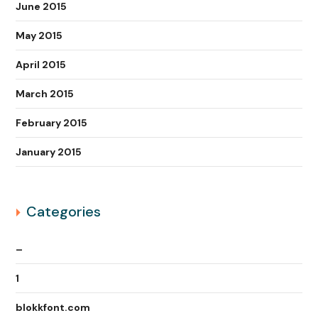
June 2015
May 2015
April 2015
March 2015
February 2015
January 2015
Categories
–
1
blokkfont.com