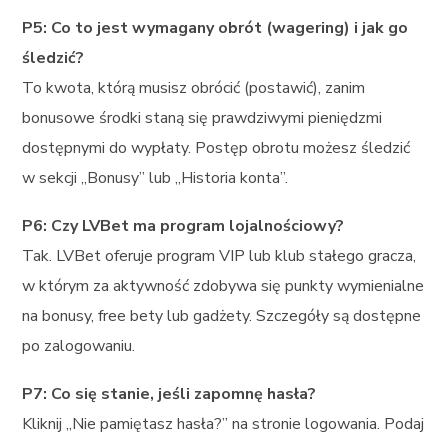
P5: Co to jest wymagany obrót (wagering) i jak go
śledzić?
To kwota, którą musisz obrócić (postawić), zanim
bonusowe środki staną się prawdziwymi pieniędzmi
dostępnymi do wypłaty. Postęp obrotu możesz śledzić
w sekcji „Bonusy” lub „Historia konta”.
P6: Czy LVBet ma program lojalnościowy?
Tak. LVBet oferuje program VIP lub klub stałego gracza,
w którym za aktywność zdobywa się punkty wymienialne
na bonusy, free bety lub gadżety. Szczegóły są dostępne
po zalogowaniu.
P7: Co się stanie, jeśli zapomnę hasła?
Kliknij „Nie pamiętasz hasła?” na stronie logowania. Podaj