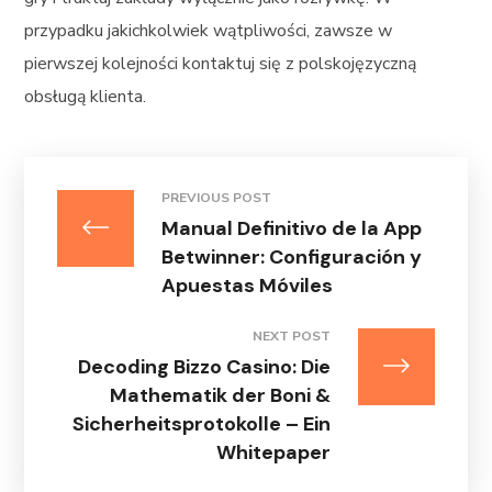
przypadku jakichkolwiek wątpliwości, zawsze w
pierwszej kolejności kontaktuj się z polskojęzyczną
obsługą klienta.
PREVIOUS POST
Manual Definitivo de la App
Betwinner: Configuración y
Apuestas Móviles
NEXT POST
Decoding Bizzo Casino: Die
Mathematik der Boni &
Sicherheitsprotokolle – Ein
Whitepaper