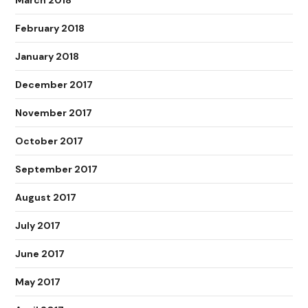
March 2018
February 2018
January 2018
December 2017
November 2017
October 2017
September 2017
August 2017
July 2017
June 2017
May 2017