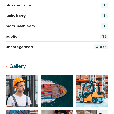
blokkfont.com
1
lucky barry
1
mem-saab.com
1
public
32
Uncategorized
4,476
Gallery