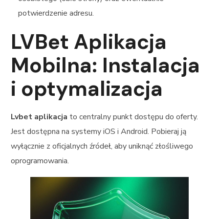
potwierdzenie adresu.
LVBet Aplikacja
Mobilna: Instalacja
i optymalizacja
Lvbet aplikacja
to centralny punkt dostępu do oferty.
Jest dostępna na systemy iOS i Android. Pobieraj ją
wyłącznie z oficjalnych źródeł, aby uniknąć złośliwego
oprogramowania.