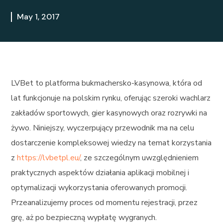
May 1, 2017
LVBet to platforma bukmachersko-kasynowa, która od
lat funkcjonuje na polskim rynku, oferując szeroki wachlarz
zakładów sportowych, gier kasynowych oraz rozrywki na
żywo. Niniejszy, wyczerpujący przewodnik ma na celu
dostarczenie kompleksowej wiedzy na temat korzystania
z
https://lvbetpl.eu/
, ze szczególnym uwzględnieniem
praktycznych aspektów działania aplikacji mobilnej i
optymalizacji wykorzystania oferowanych promocji.
Przeanalizujemy proces od momentu rejestracji, przez
grę, aż po bezpieczną wypłatę wygranych.