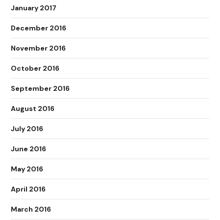
January 2017
December 2016
November 2016
October 2016
September 2016
August 2016
July 2016
June 2016
May 2016
April 2016
March 2016