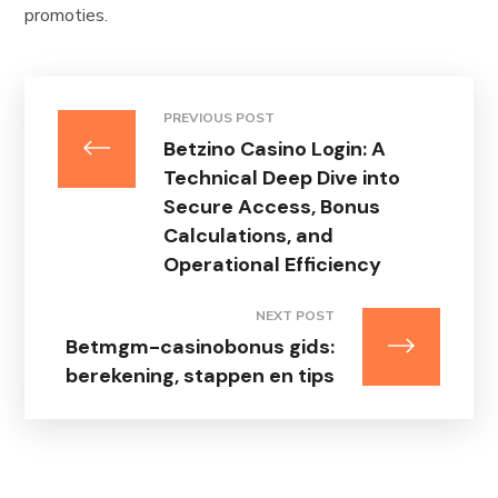
promoties.
PREVIOUS POST
Betzino Casino Login: A
Technical Deep Dive into
Secure Access, Bonus
Calculations, and
Operational Efficiency
NEXT POST
Betmgm-casinobonus gids:
berekening, stappen en tips