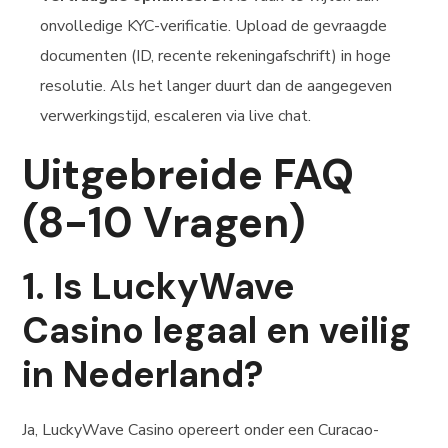
onvolledige KYC-verificatie. Upload de gevraagde
documenten (ID, recente rekeningafschrift) in hoge
resolutie. Als het langer duurt dan de aangegeven
verwerkingstijd, escaleren via live chat.
Uitgebreide FAQ
(8-10 Vragen)
1. Is LuckyWave
Casino legaal en veilig
in Nederland?
Ja, LuckyWave Casino opereert onder een Curacao-