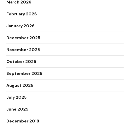
March 2026
February 2026
January 2026
December 2025
November 2025
October 2025
September 2025
August 2025
July 2025
June 2025
December 2018