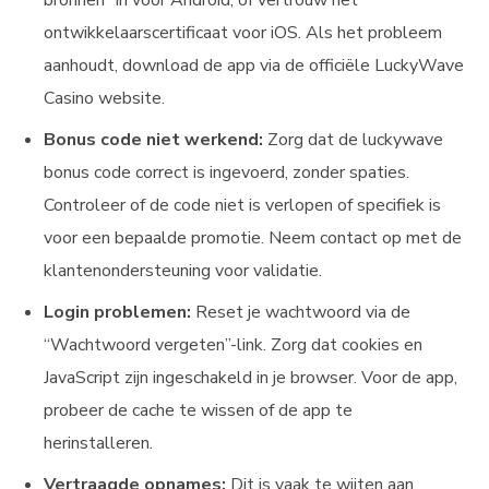
bronnen” in voor Android, of vertrouw het
ontwikkelaarscertificaat voor iOS. Als het probleem
aanhoudt, download de app via de officiële LuckyWave
Casino website.
Bonus code niet werkend:
Zorg dat de luckywave
bonus code correct is ingevoerd, zonder spaties.
Controleer of de code niet is verlopen of specifiek is
voor een bepaalde promotie. Neem contact op met de
klantenondersteuning voor validatie.
Login problemen:
Reset je wachtwoord via de
“Wachtwoord vergeten”-link. Zorg dat cookies en
JavaScript zijn ingeschakeld in je browser. Voor de app,
probeer de cache te wissen of de app te
herinstalleren.
Vertraagde opnames:
Dit is vaak te wijten aan