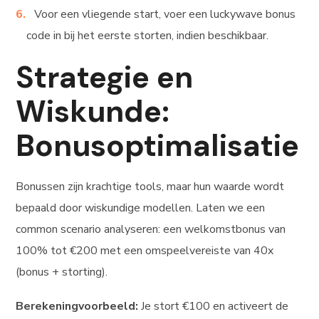
Voor een vliegende start, voer een luckywave bonus
code in bij het eerste storten, indien beschikbaar.
Strategie en
Wiskunde:
Bonusoptimalisatie
Bonussen zijn krachtige tools, maar hun waarde wordt
bepaald door wiskundige modellen. Laten we een
common scenario analyseren: een welkomstbonus van
100% tot €200 met een omspeelvereiste van 40x
(bonus + storting).
Berekeningvoorbeeld:
Je stort €100 en activeert de