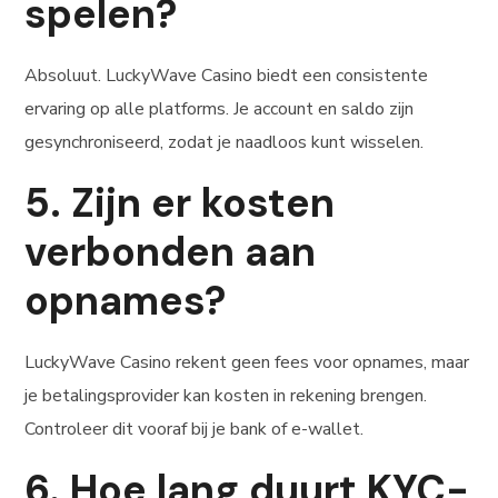
spelen?
Absoluut. LuckyWave Casino biedt een consistente
ervaring op alle platforms. Je account en saldo zijn
gesynchroniseerd, zodat je naadloos kunt wisselen.
5. Zijn er kosten
verbonden aan
opnames?
LuckyWave Casino rekent geen fees voor opnames, maar
je betalingsprovider kan kosten in rekening brengen.
Controleer dit vooraf bij je bank of e-wallet.
6. Hoe lang duurt KYC-