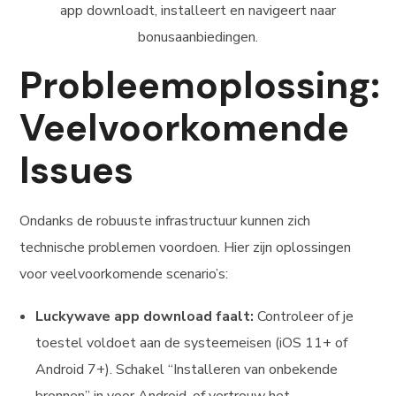
app downloadt, installeert en navigeert naar
bonusaanbiedingen.
Probleemoplossing:
Veelvoorkomende
Issues
Ondanks de robuuste infrastructuur kunnen zich
technische problemen voordoen. Hier zijn oplossingen
voor veelvoorkomende scenario’s:
Luckywave app download faalt:
Controleer of je
toestel voldoet aan de systeemeisen (iOS 11+ of
Android 7+). Schakel “Installeren van onbekende