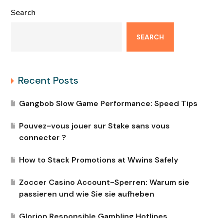
Search
SEARCH
Recent Posts
Gangbob Slow Game Performance: Speed Tips
Pouvez-vous jouer sur Stake sans vous
connecter ?
How to Stack Promotions at Wwins Safely
Zoccer Casino Account-Sperren: Warum sie
passieren und wie Sie sie aufheben
Glorion Responsible Gambling Hotlines