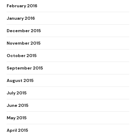
February 2016
January 2016
December 2015
November 2015
October 2015
September 2015
August 2015
July 2015
June 2015
May 2015
April 2015