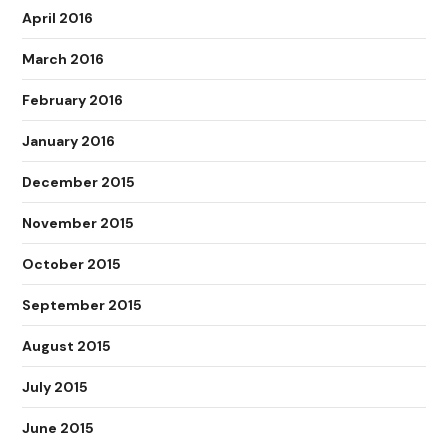
April 2016
March 2016
February 2016
January 2016
December 2015
November 2015
October 2015
September 2015
August 2015
July 2015
June 2015