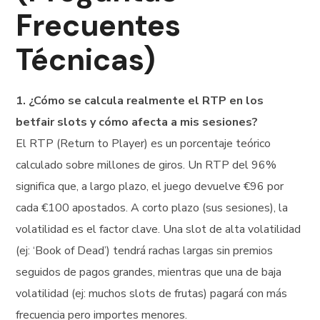
Frecuentes
Técnicas)
1. ¿Cómo se calcula realmente el RTP en los
betfair slots y cómo afecta a mis sesiones?
El RTP (Return to Player) es un porcentaje teórico
calculado sobre millones de giros. Un RTP del 96%
significa que, a largo plazo, el juego devuelve €96 por
cada €100 apostados. A corto plazo (sus sesiones), la
volatilidad es el factor clave. Una slot de alta volatilidad
(ej: ‘Book of Dead’) tendrá rachas largas sin premios
seguidos de pagos grandes, mientras que una de baja
volatilidad (ej: muchos slots de frutas) pagará con más
frecuencia pero importes menores.