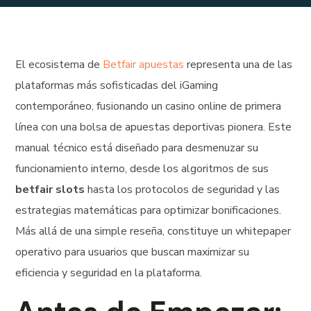
El ecosistema de
Betfair apuestas
representa una de las
plataformas más sofisticadas del iGaming
contemporáneo, fusionando un casino online de primera
línea con una bolsa de apuestas deportivas pionera. Este
manual técnico está diseñado para desmenuzar su
funcionamiento interno, desde los algoritmos de sus
betfair slots
hasta los protocolos de seguridad y las
estrategias matemáticas para optimizar bonificaciones.
Más allá de una simple reseña, constituye un whitepaper
operativo para usuarios que buscan maximizar su
eficiencia y seguridad en la plataforma.