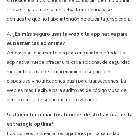
su residencia. Los fondos no se confiscan, pero no podrán
retirarse hasta que se resuelva la incidencia y se
demuestre que no hubo intención de eludir la jurisdicción.
4. ¿Es más seguro usar la web o la app nativa para
el betfair casino online?
Ambas son igualmente seguras en cuanto a cifrado. La
app nativa puede ofrecer una capa adicional de seguridad
mediante el uso de almacenamiento seguro del
dispositivo y notificaciones push para transacciones. La
web es más flexible para auditorías de código y uso de
herramientas de seguridad del navegador.
5. ¿Cómo funcionan los torneos de slots y cuál es la
estrategia óptima?
Los torneos rankean a los jugadores por la cantidad