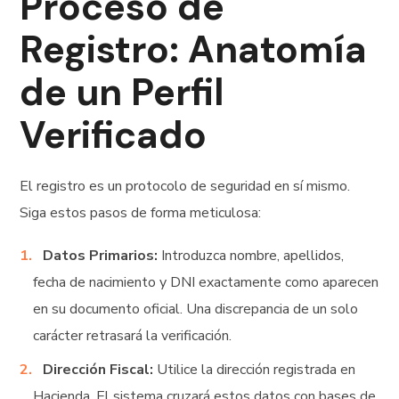
Proceso de
Registro: Anatomía
de un Perfil
Verificado
El registro es un protocolo de seguridad en sí mismo.
Siga estos pasos de forma meticulosa:
Datos Primarios:
Introduzca nombre, apellidos,
fecha de nacimiento y DNI exactamente como aparecen
en su documento oficial. Una discrepancia de un solo
carácter retrasará la verificación.
Dirección Fiscal:
Utilice la dirección registrada en
Hacienda. El sistema cruzará estos datos con bases de