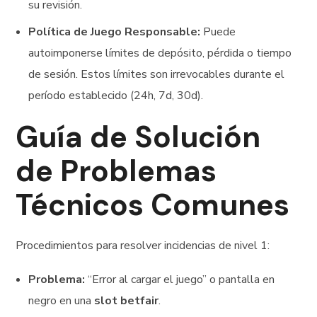
su revisión.
Política de Juego Responsable:
Puede
autoimponerse límites de depósito, pérdida o tiempo
de sesión. Estos límites son irrevocables durante el
período establecido (24h, 7d, 30d).
Guía de Solución
de Problemas
Técnicos Comunes
Procedimientos para resolver incidencias de nivel 1:
Problema:
“Error al cargar el juego” o pantalla en
negro en una
slot betfair
.