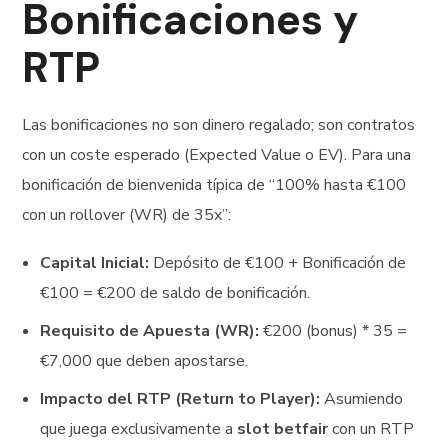
Bonificaciones y
RTP
Las bonificaciones no son dinero regalado; son contratos
con un coste esperado (Expected Value o EV). Para una
bonificación de bienvenida típica de “100% hasta €100
con un rollover (WR) de 35x”:
Capital Inicial:
Depósito de €100 + Bonificación de
€100 = €200 de saldo de bonificación.
Requisito de Apuesta (WR):
€200 (bonus) * 35 =
€7,000 que deben apostarse.
Impacto del RTP (Return to Player):
Asumiendo
que juega exclusivamente a
slot betfair
con un RTP