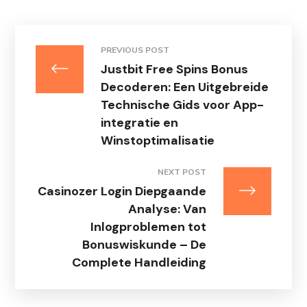
PREVIOUS POST
Justbit Free Spins Bonus
Decoderen: Een Uitgebreide
Technische Gids voor App-
integratie en
Winstoptimalisatie
NEXT POST
Casinozer Login Diepgaande
Analyse: Van
Inlogproblemen tot
Bonuswiskunde – De
Complete Handleiding