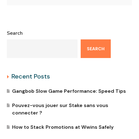
Search
SEARCH
Recent Posts
Gangbob Slow Game Performance: Speed Tips
Pouvez-vous jouer sur Stake sans vous
connecter ?
How to Stack Promotions at Wwins Safely