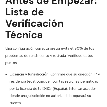
Antes de Empezar:
Lista de
Verificación
Técnica
Una configuración correcta previa evita el 90% de los
problemas de rendimiento y retirada. Verifique estos
puntos:
Licencia y Jurisdicción:
Confirme que su dirección IP y
residencia legal coinciden con las regiones permitidas
por la licencia de la DGOJ (España). Intentar acceder
desde una jurisdicción no autorizada bloqueará su
cuenta.