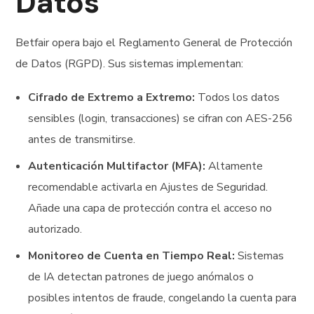
Datos
Betfair opera bajo el Reglamento General de Protección
de Datos (RGPD). Sus sistemas implementan:
Cifrado de Extremo a Extremo:
Todos los datos
sensibles (login, transacciones) se cifran con AES-256
antes de transmitirse.
Autenticación Multifactor (MFA):
Altamente
recomendable activarla en Ajustes de Seguridad.
Añade una capa de protección contra el acceso no
autorizado.
Monitoreo de Cuenta en Tiempo Real:
Sistemas
de IA detectan patrones de juego anómalos o
posibles intentos de fraude, congelando la cuenta para