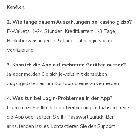
Kanälen.
2. Wie lange dauern Auszahlungen bei casino gizbo?
E-Wallets: 1-24 Stunden, Kreditkarten: 1-3 Tage,
Banküberweisungen: 3-5 Tage – abhängig von der
Verifizierung.
3. Kann ich die App auf mehreren Geräten nutzen?
Ja, aber melden Sie sich jeweils mit denselben
Zugangsdaten an, um Kontoprobleme zu vermeiden.
4. Was tun bei Login-Problemen in der App?
Überprüfen Sie Ihre Internetverbindung, aktualisieren Sie
die App oder setzen Sie Ihr Passwort zurück. Bei
anhaltenden Issues, kontaktieren Sie den Support.