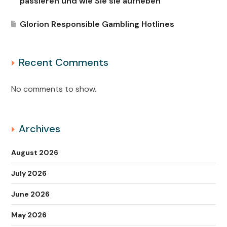
passieren und wie Sie sie aufheben
Glorion Responsible Gambling Hotlines
Recent Comments
No comments to show.
Archives
August 2026
July 2026
June 2026
May 2026