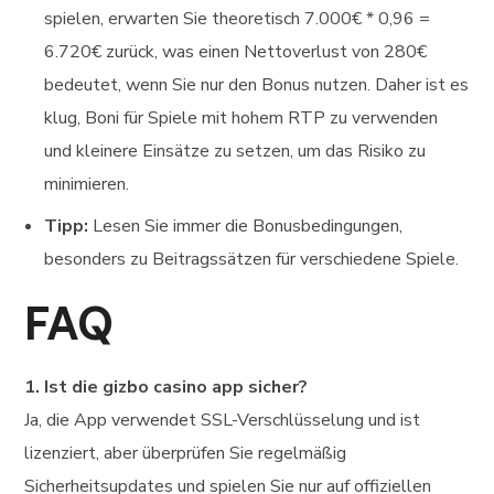
spielen, erwarten Sie theoretisch 7.000€ * 0,96 =
6.720€ zurück, was einen Nettoverlust von 280€
bedeutet, wenn Sie nur den Bonus nutzen. Daher ist es
klug, Boni für Spiele mit hohem RTP zu verwenden
und kleinere Einsätze zu setzen, um das Risiko zu
minimieren.
Tipp:
Lesen Sie immer die Bonusbedingungen,
besonders zu Beitragssätzen für verschiedene Spiele.
FAQ
1. Ist die gizbo casino app sicher?
Ja, die App verwendet SSL-Verschlüsselung und ist
lizenziert, aber überprüfen Sie regelmäßig
Sicherheitsupdates und spielen Sie nur auf offiziellen