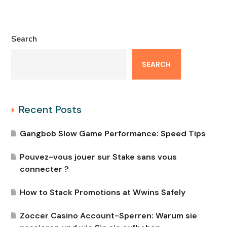
Search
SEARCH
Recent Posts
Gangbob Slow Game Performance: Speed Tips
Pouvez-vous jouer sur Stake sans vous
connecter ?
How to Stack Promotions at Wwins Safely
Zoccer Casino Account-Sperren: Warum sie