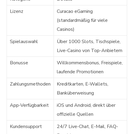
Lizenz
Curacao eGaming
(standardmäßig für viele
Casinos)
Spielauswahl
Über 1000 Slots, Tischspiele,
Live-Casino von Top-Anbietern
Bonusse
Willkommensbonus, Freispiele,
laufende Promotionen
Zahlungsmethoden
Kreditkarten, E-Wallets,
Banküberweisung
App-Verfügbarkeit
iOS und Android, direkt über
offizielle Quellen
Kundensupport
24/7 Live-Chat, E-Mail, FAQ-