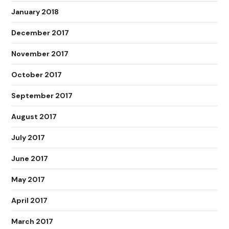
January 2018
December 2017
November 2017
October 2017
September 2017
August 2017
July 2017
June 2017
May 2017
April 2017
March 2017