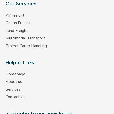
Our Services
Air Freight
Ocean Freight
Land Freight
Multimodal Transport
Project Cargo Handling
Helpful Links
Homepage
About us
Services
Contact Us
Subscribe to our newsletter