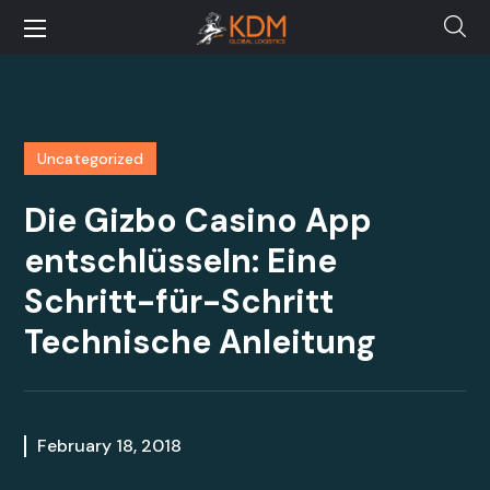
Uncategorized
Die Gizbo Casino App
entschlüsseln: Eine
Schritt-für-Schritt
Technische Anleitung
February 18, 2018