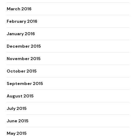
March 2016
February 2016
January 2016
December 2015
November 2015
October 2015
September 2015
August 2015
July 2015
June 2015
May 2015