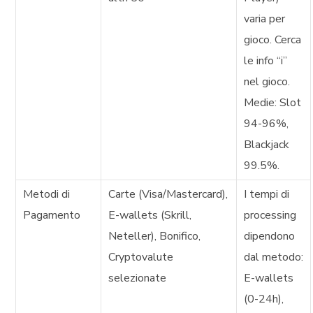
varia per
gioco. Cerca
le info “i”
nel gioco.
Medie: Slot
94-96%,
Blackjack
99.5%.
Metodi di
Carte (Visa/Mastercard),
I tempi di
Pagamento
E-wallets (Skrill,
processing
Neteller), Bonifico,
dipendono
Cryptovalute
dal metodo:
selezionate
E-wallets
(0-24h),