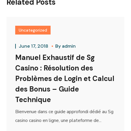
Related Posts
Uncategorized
June 17, 2018
By
admin
Manuel Exhaustif de Sg
Casino : Résolution des
Problèmes de Login et Calcul
des Bonus – Guide
Technique
Bienvenue dans ce guide approfondi dédié au Sg
casino casino en ligne, une plateforme de...