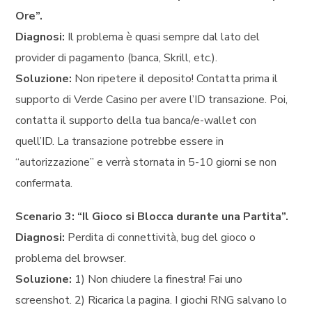
Ore”.
Diagnosi:
Il problema è quasi sempre dal lato del
provider di pagamento (banca, Skrill, etc.).
Soluzione:
Non ripetere il deposito! Contatta prima il
supporto di Verde Casino per avere l’ID transazione. Poi,
contatta il supporto della tua banca/e-wallet con
quell’ID. La transazione potrebbe essere in
“autorizzazione” e verrà stornata in 5-10 giorni se non
confermata.
Scenario 3: “Il Gioco si Blocca durante una Partita”.
Diagnosi:
Perdita di connettività, bug del gioco o
problema del browser.
Soluzione:
1) Non chiudere la finestra! Fai uno
screenshot. 2) Ricarica la pagina. I giochi RNG salvano lo