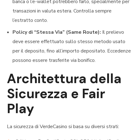
banca o l’e-wallet potrebbero farlo, specialmente per
transazioni in valuta estera. Controlla sempre
l’estratto conto.
Policy di “Stessa Via” (Same Route):
Il prelievo
deve essere effettuato sullo stesso metodo usato
per il deposito, fino all’importo depositato. Eccedenze
possono essere trasferite via bonifico.
Architettura della
Sicurezza e Fair
Play
La sicurezza di VerdeCasino si basa su diversi strati: