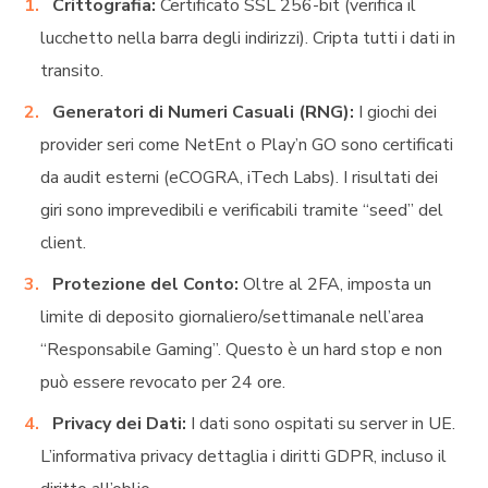
Crittografia:
Certificato SSL 256-bit (verifica il
lucchetto nella barra degli indirizzi). Cripta tutti i dati in
transito.
Generatori di Numeri Casuali (RNG):
I giochi dei
provider seri come NetEnt o Play’n GO sono certificati
da audit esterni (eCOGRA, iTech Labs). I risultati dei
giri sono imprevedibili e verificabili tramite “seed” del
client.
Protezione del Conto:
Oltre al 2FA, imposta un
limite di deposito giornaliero/settimanale nell’area
“Responsabile Gaming”. Questo è un hard stop e non
può essere revocato per 24 ore.
Privacy dei Dati:
I dati sono ospitati su server in UE.
L’informativa privacy dettaglia i diritti GDPR, incluso il