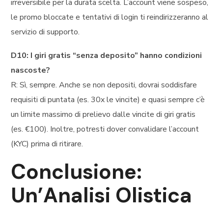
irreversibile per la durata scelta. L’account viene sospeso,
le promo bloccate e tentativi di login ti reindirizzeranno al
servizio di supporto.
D10: I giri gratis “senza deposito” hanno condizioni
nascoste?
R: Sì, sempre. Anche se non depositi, dovrai soddisfare
requisiti di puntata (es. 30x le vincite) e quasi sempre c’è
un limite massimo di prelievo dalle vincite di giri gratis
(es. €100). Inoltre, potresti dover convalidare l’account
(KYC) prima di ritirare.
Conclusione:
Un’Analisi Olistica