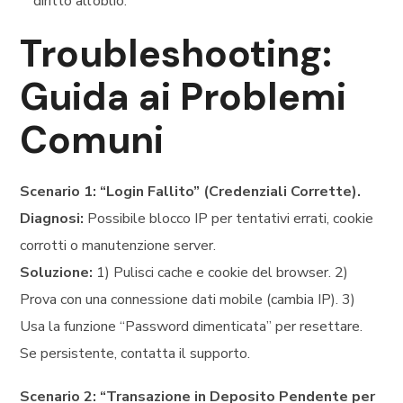
diritto all’oblio.
Troubleshooting:
Guida ai Problemi
Comuni
Scenario 1: “Login Fallito” (Credenziali Corrette).
Diagnosi:
Possibile blocco IP per tentativi errati, cookie
corrotti o manutenzione server.
Soluzione:
1) Pulisci cache e cookie del browser. 2)
Prova con una connessione dati mobile (cambia IP). 3)
Usa la funzione “Password dimenticata” per resettare.
Se persistente, contatta il supporto.
Scenario 2: “Transazione in Deposito Pendente per