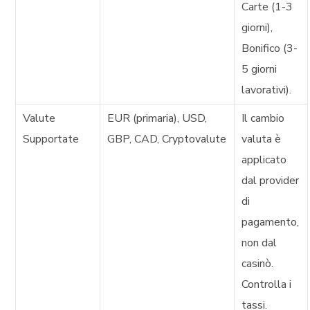
Carte (1-3
giorni),
Bonifico (3-
5 giorni
lavorativi).
Valute
EUR (primaria), USD,
Il cambio
Supportate
GBP, CAD, Cryptovalute
valuta è
applicato
dal provider
di
pagamento,
non dal
casinò.
Controlla i
tassi.