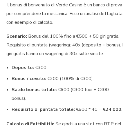
Il bonus di benvenuto di Verde Casino è un banco di prova
per comprendere la meccanica. Ecco un’analisi dettagliata
con esempio di calcolo.
Scenario:
Bonus del 100% fino a €500 + 50 giri gratis.
Requisito di puntata (wagering): 40x (deposito + bonus). I
giri gratis hanno un wagering di 30x sulle vincite.
Deposito:
€300.
Bonus ricevuto:
€300 (100% di €300).
Saldo bonus totale:
€600 (€300 tuoi + €300
bonus).
Requisito di puntata totale:
€600 * 40 =
€24.000
.
Calcolo di Fattibilità:
Se giochi a una slot con RTP del