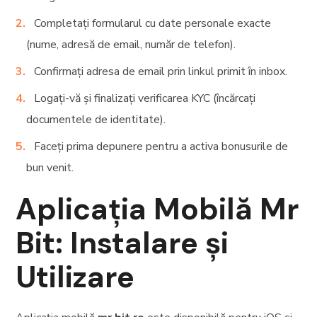
Completați formularul cu date personale exacte
(nume, adresă de email, număr de telefon).
Confirmați adresa de email prin linkul primit în inbox.
Logați-vă și finalizați verificarea KYC (încărcați
documentele de identitate).
Faceți prima depunere pentru a activa bonusurile de
bun venit.
Aplicația Mobilă Mr
Bit: Instalare și
Utilizare