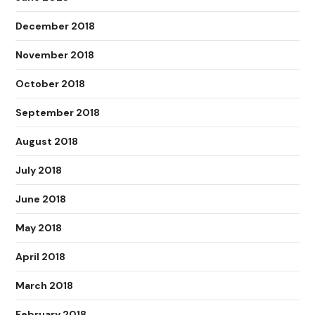
December 2018
November 2018
October 2018
September 2018
August 2018
July 2018
June 2018
May 2018
April 2018
March 2018
February 2018