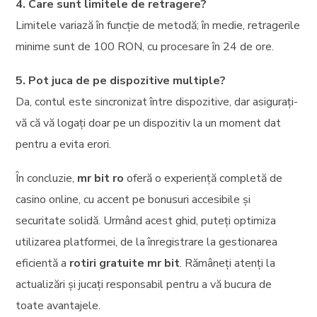
4. Care sunt limitele de retragere?
Limitele variază în funcție de metodă; în medie, retragerile
minime sunt de 100 RON, cu procesare în 24 de ore.
5. Pot juca de pe dispozitive multiple?
Da, contul este sincronizat între dispozitive, dar asigurați-
vă că vă logați doar pe un dispozitiv la un moment dat
pentru a evita erori.
În concluzie,
mr bit ro
oferă o experiență completă de
casino online, cu accent pe bonusuri accesibile și
securitate solidă. Urmând acest ghid, puteți optimiza
utilizarea platformei, de la înregistrare la gestionarea
eficientă a
rotiri gratuite mr bit
. Rămâneți atenți la
actualizări și jucați responsabil pentru a vă bucura de
toate avantajele.