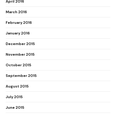
April 2016
March 2016
February 2016
January 2016
December 2015
November 2015
October 2015
September 2015
August 2015
July 2015
June 2015