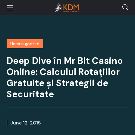
Uncategorized
Deep Dive în Mr Bit Casino
Online: Calculul Rotațiilor
Gratuite și Strategii de
Securitate
June 12, 2015