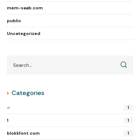
mem-saab.com
public
Uncategorized
Categories
–
1
1
1
blokkfont.com
1