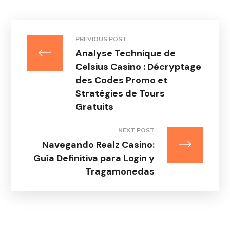
PREVIOUS POST
Analyse Technique de
Celsius Casino : Décryptage
des Codes Promo et
Stratégies de Tours
Gratuits
NEXT POST
Navegando Realz Casino:
Guía Definitiva para Login y
Tragamonedas