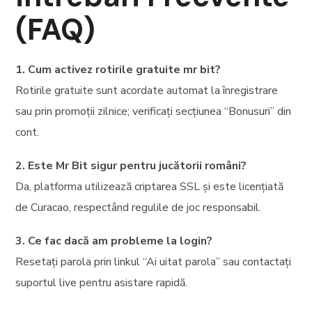
(FAQ)
1. Cum activez rotirile gratuite mr bit?
Rotirile gratuite sunt acordate automat la înregistrare
sau prin promoții zilnice; verificați secțiunea “Bonusuri” din
cont.
2. Este Mr Bit sigur pentru jucătorii români?
Da, platforma utilizează criptarea SSL și este licențiată
de Curacao, respectând regulile de joc responsabil.
3. Ce fac dacă am probleme la login?
Resetați parola prin linkul “Ai uitat parola” sau contactați
suportul live pentru asistare rapidă.