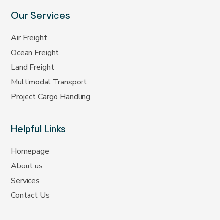
Our Services
Air Freight
Ocean Freight
Land Freight
Multimodal Transport
Project Cargo Handling
Helpful Links
Homepage
About us
Services
Contact Us