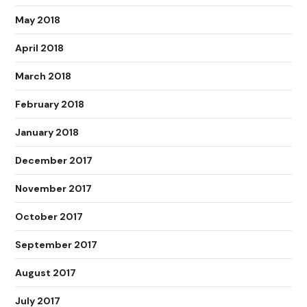
May 2018
April 2018
March 2018
February 2018
January 2018
December 2017
November 2017
October 2017
September 2017
August 2017
July 2017