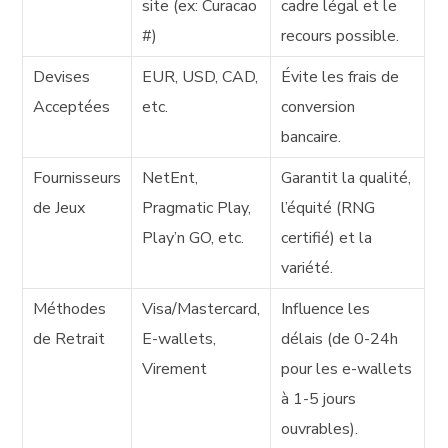
site (ex: Curacao
cadre légal et le
#)
recours possible.
Devises
EUR, USD, CAD,
Évite les frais de
Acceptées
etc.
conversion
bancaire.
Fournisseurs
NetEnt,
Garantit la qualité,
de Jeux
Pragmatic Play,
l’équité (RNG
Play’n GO, etc.
certifié) et la
variété.
Méthodes
Visa/Mastercard,
Influence les
de Retrait
E-wallets,
délais (de 0-24h
Virement
pour les e-wallets
à 1-5 jours
ouvrables).