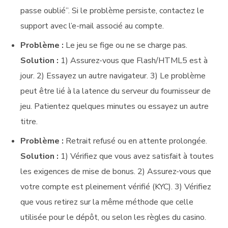
passe oublié”. Si le problème persiste, contactez le
support avec l’e-mail associé au compte.
Problème :
Le jeu se fige ou ne se charge pas.
Solution :
1) Assurez-vous que Flash/HTML5 est à
jour. 2) Essayez un autre navigateur. 3) Le problème
peut être lié à la latence du serveur du fournisseur de
jeu. Patientez quelques minutes ou essayez un autre
titre.
Problème :
Retrait refusé ou en attente prolongée.
Solution :
1) Vérifiez que vous avez satisfait à toutes
les exigences de mise de bonus. 2) Assurez-vous que
votre compte est pleinement vérifié (KYC). 3) Vérifiez
que vous retirez sur la même méthode que celle
utilisée pour le dépôt, ou selon les règles du casino.