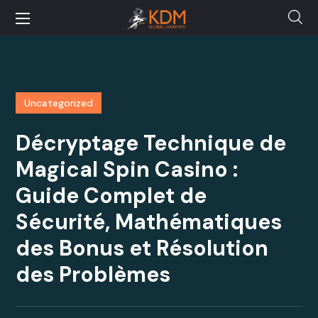
Uncategorized
Décryptage Technique de
Magical Spin Casino :
Guide Complet de
Sécurité, Mathématiques
des Bonus et Résolution
des Problèmes