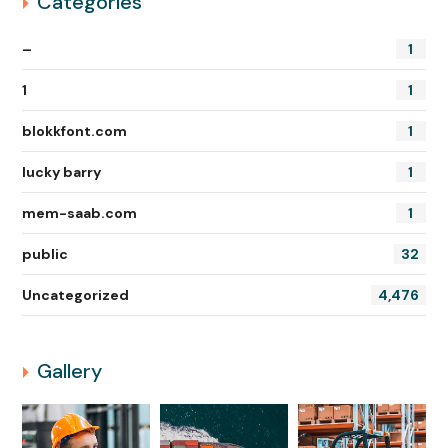
Categories
–
1
1
1
blokkfont.com
1
lucky barry
1
mem-saab.com
1
public
32
Uncategorized
4,476
Gallery