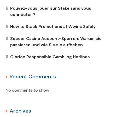
Pouvez-vous jouer sur Stake sans vous
connecter ?
How to Stack Promotions at Wwins Safely
Zoccer Casino Account-Sperren: Warum sie
passieren und wie Sie sie aufheben
Glorion Responsible Gambling Hotlines
Recent Comments
No comments to show.
Archives