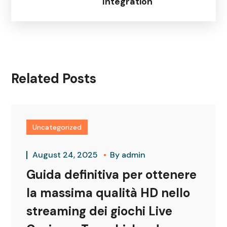
Integration
Related Posts
Uncategorized
August 24, 2025
By
admin
Guida definitiva per ottenere
la massima qualità HD nello
streaming dei giochi Live