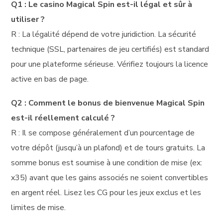
Q1 : Le casino Magical Spin est-il légal et sûr à
utiliser ?
R : La légalité dépend de votre juridiction. La sécurité
technique (SSL, partenaires de jeu certifiés) est standard
pour une plateforme sérieuse. Vérifiez toujours la licence
active en bas de page.
Q2 : Comment le bonus de bienvenue Magical Spin
est-il réellement calculé ?
R : Il se compose généralement d’un pourcentage de
votre dépôt (jusqu’à un plafond) et de tours gratuits. La
somme bonus est soumise à une condition de mise (ex:
x35) avant que les gains associés ne soient convertibles
en argent réel. Lisez les CG pour les jeux exclus et les
limites de mise.