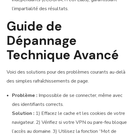
l’impartialité des résultats.
Guide de
Dépannage
Technique Avancé
Voici des solutions pour des problèmes courants au-delà
des simples rafraîchissements de page.
Problème :
Impossible de se connecter, même avec
des identifiants corrects.
Solution :
1) Effacez le cache et les cookies de votre
navigateur. 2) Vérifiez si votre VPN ou pare-feu bloque
l’accès au domaine. 3) Utilisez la fonction “Mot de