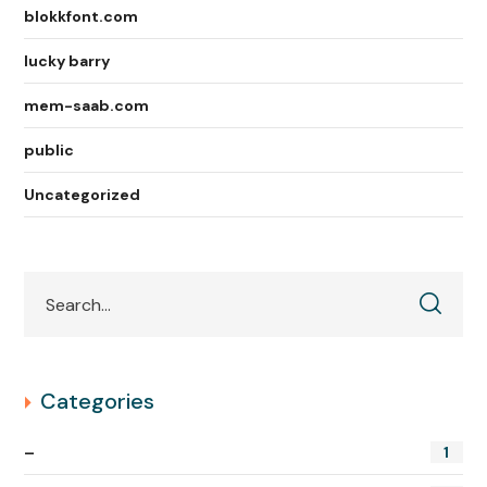
blokkfont.com
lucky barry
mem-saab.com
public
Uncategorized
Categories
–
1