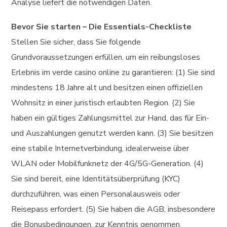
Analyse liefert die notwendigen Daten.
Bevor Sie starten – Die Essentials-Checkliste
Stellen Sie sicher, dass Sie folgende
Grundvoraussetzungen erfüllen, um ein reibungsloses
Erlebnis im verde casino online zu garantieren: (1) Sie sind
mindestens 18 Jahre alt und besitzen einen offiziellen
Wohnsitz in einer juristisch erlaubten Region. (2) Sie
haben ein gültiges Zahlungsmittel zur Hand, das für Ein-
und Auszahlungen genutzt werden kann. (3) Sie besitzen
eine stabile Internetverbindung, idealerweise über
WLAN oder Mobilfunknetz der 4G/5G-Generation. (4)
Sie sind bereit, eine Identitätsüberprüfung (KYC)
durchzuführen, was einen Personalausweis oder
Reisepass erfordert. (5) Sie haben die AGB, insbesondere
die Bonusbedingungen, zur Kenntnis genommen.