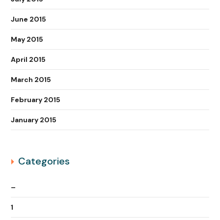
June 2015
May 2015
April 2015
March 2015
February 2015
January 2015
Categories
–
1