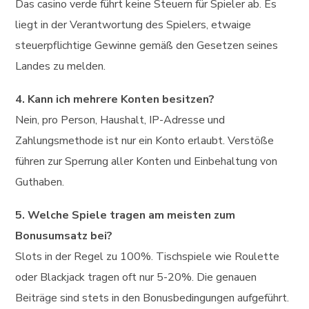
Das casino verde führt keine Steuern für Spieler ab. Es
liegt in der Verantwortung des Spielers, etwaige
steuerpflichtige Gewinne gemäß den Gesetzen seines
Landes zu melden.
4. Kann ich mehrere Konten besitzen?
Nein, pro Person, Haushalt, IP-Adresse und
Zahlungsmethode ist nur ein Konto erlaubt. Verstöße
führen zur Sperrung aller Konten und Einbehaltung von
Guthaben.
5. Welche Spiele tragen am meisten zum
Bonusumsatz bei?
Slots in der Regel zu 100%. Tischspiele wie Roulette
oder Blackjack tragen oft nur 5-20%. Die genauen
Beiträge sind stets in den Bonusbedingungen aufgeführt.