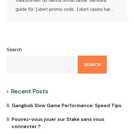
Välkommen till denna omfattande tekniska
guide för 1xbet promo code. 1xbet casino har...
Search
SEARCH
Recent Posts
Gangbob Slow Game Performance: Speed Tips
Pouvez-vous jouer sur Stake sans vous
connecter ?