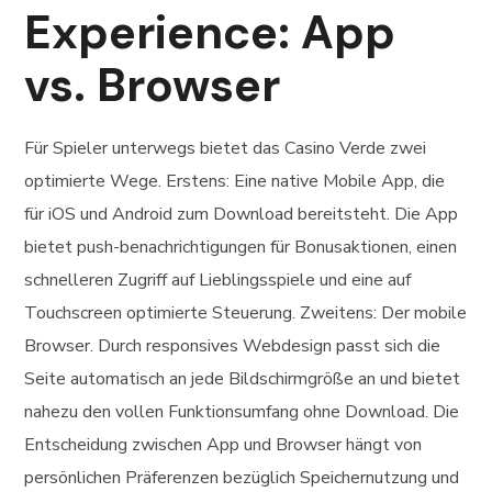
Experience: App
vs. Browser
Für Spieler unterwegs bietet das Casino Verde zwei
optimierte Wege. Erstens: Eine native Mobile App, die
für iOS und Android zum Download bereitsteht. Die App
bietet push-benachrichtigungen für Bonusaktionen, einen
schnelleren Zugriff auf Lieblingsspiele und eine auf
Touchscreen optimierte Steuerung. Zweitens: Der mobile
Browser. Durch responsives Webdesign passt sich die
Seite automatisch an jede Bildschirmgröße an und bietet
nahezu den vollen Funktionsumfang ohne Download. Die
Entscheidung zwischen App und Browser hängt von
persönlichen Präferenzen bezüglich Speichernutzung und