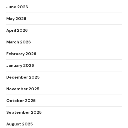
June 2026
May 2026
April 2026
March 2026
February 2026
January 2026
December 2025
November 2025
October 2025
September 2025
August 2025