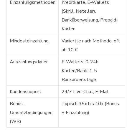
Einzahlungsmethoden
Kreditkarte, E-Wallets
(Skrill, Neteller),
Banküberweisung, Prepaid-
Karten
Mindesteinzahlung
Variiert je nach Methode, oft
ab 10 €
Auszahlungsdauer
E-Wallets: 0-24h;
Karten/Bank: 1-5
Bankarbeitstage
Kundensupport
24/7 Live-Chat, E-Mail
Bonus-
Typisch 35x bis 40x (Bonus
Umsatzbedingungen
+ Einzahlung)
(WR)